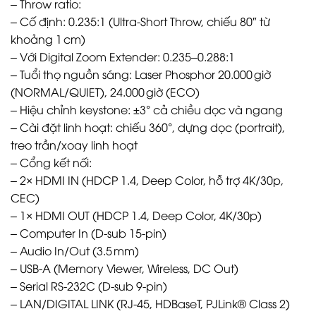
– Throw ratio:
– Cố định: 0.235:1 (Ultra‑Short Throw, chiếu 80″ từ
khoảng 1 cm)
– Với Digital Zoom Extender: 0.235–0.288:1
– Tuổi thọ nguồn sáng: Laser Phosphor 20.000 giờ
(NORMAL/QUIET), 24.000 giờ (ECO)
– Hiệu chỉnh keystone: ±3° cả chiều dọc và ngang
– Cài đặt linh hoạt: chiếu 360°, dựng dọc (portrait),
treo trần/xoay linh hoạt
– Cổng kết nối:
– 2× HDMI IN (HDCP 1.4, Deep Color, hỗ trợ 4K/30p,
CEC)
– 1× HDMI OUT (HDCP 1.4, Deep Color, 4K/30p)
– Computer In (D‑sub 15‑pin)
– Audio In/Out (3.5 mm)
– USB-A (Memory Viewer, Wireless, DC Out)
– Serial RS‑232C (D‑sub 9‑pin)
– LAN/DIGITAL LINK (RJ-45, HDBaseT, PJLink® Class 2)