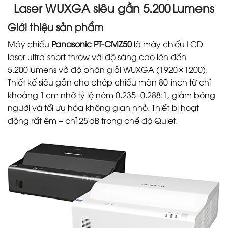
Laser WUXGA siêu gần 5.200 Lumens
Giới thiệu sản phẩm
Máy chiếu
Panasonic PT-CMZ50
là máy chiếu LCD
laser ultra-short throw với độ sáng cao lên đến
5.200 lumens và độ phân giải WUXGA (1920 × 1200).
Thiết kế siêu gần cho phép chiếu màn 80‑inch từ chỉ
khoảng 1 cm nhờ tỷ lệ ném 0.235–0.288:1, giảm bóng
người và tối ưu hóa không gian nhỏ. Thiết bị hoạt
động rất êm – chỉ 25 dB trong chế độ Quiet.