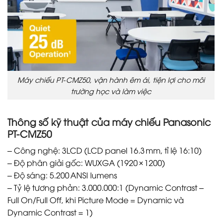
Máy chiếu PT-CMZ50, vận hành êm ái, tiện lợi cho môi
trường học và làm việc
Thông số kỹ thuật của máy chiếu Panasonic
PT-CMZ50
– Công nghệ: 3LCD (LCD panel 16.3 mm, tỉ lệ 16:10)
– Độ phân giải gốc: WUXGA (1920 × 1200)
– Độ sáng: 5.200 ANSI lumens
– Tỷ lệ tương phản: 3.000.000:1 (Dynamic Contrast –
Full On/Full Off, khi Picture Mode = Dynamic và
Dynamic Contrast = 1)