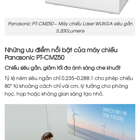
Panasonic PT-CMZ50 – Máy chiếu Laser WUXGA siêu gần
5.200 Lumens
Những ưu điểm nổi bật của máy chiếu
Panasonic PT-CMZ50
Chiếu siêu gần, giảm tối đa ánh sáng che khuất
Tỷ lệ ném siêu ngắn chỉ 0.235–0.288:1 cho phép chiếu
80″ từ khoảng cách chỉ vài cm, lý tưởng cho phòng
học, họp hoặc không gian sáng tạo nhỏ.