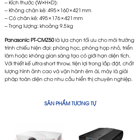
– Kích thước (W×H×D):
– Không chân kê: 495 × 160 × 421 mm
– Có chân kê: 495 × 176 × 421 mm
– Trọng lượng: khoảng 9.5 kg
Panasonic PT-CMZ50
là lựa chọn tối ưu cho môi trường
trình chiếu hiện đại: phòng học, phòng họp nhỏ, triển
lãm hoặc không gian sáng tạo có giới hạn diện tích.
Với thiết kế ultra-short throw, tiện lợi trong lắp đặt, chất
lượng hình ảnh cao và vận hành êm ái, máy là giải
pháp toàn diện cho nhu cầu hiển thị chuyên nghiệp.
SẢN PHẨM TƯƠNG TỰ