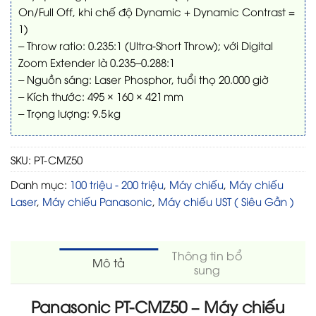
On/Full Off, khi chế độ Dynamic + Dynamic Contrast =
1)
– Throw ratio: 0.235:1 (Ultra‑Short Throw); với Digital
Zoom Extender là 0.235–0.288:1
– Nguồn sáng: Laser Phosphor, tuổi thọ 20.000 giờ
– Kích thước: 495 × 160 × 421 mm
– Trọng lượng: 9.5 kg
SKU:
PT-CMZ50
Danh mục:
100 triệu - 200 triệu
,
Máy chiếu
,
Máy chiếu
Laser
,
Máy chiếu Panasonic
,
Máy chiếu UST ( Siêu Gần )
Thông tin bổ
Mô tả
sung
Panasonic PT-CMZ50 – Máy chiếu