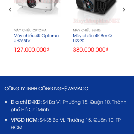
MÁY CHIẾU OPTOMA
MÁY CHIẾU BENQ
Máy chiếu 4K Optoma
Máy chiếu 4K BenQ
UHZ65LV
LK990
127.000.000
₫
380.000.000
₫
CÔNG TY TNHH CÔNG NGHỆ ZAMACO
Địa chỉ ĐKKD:
S4 Ba Vì, Phường 15, Quận 10, Thành
phố Hồ Chí Minh
VPGD HCM:
S4-S5 Ba Vì, Phường 15, Quận 10, TP
HCM