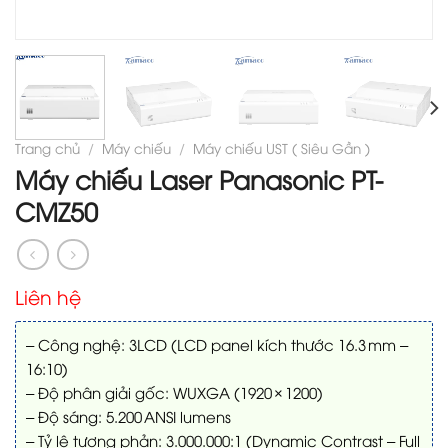
Trang chủ
/
Máy chiếu
/
Máy chiếu UST ( Siêu Gần )
Máy chiếu Laser Panasonic PT-
CMZ50
Liên hệ
– Công nghệ: 3LCD (LCD panel kích thước 16.3 mm –
16:10)
– Độ phân giải gốc: WUXGA (1920 × 1200)
– Độ sáng: 5.200 ANSI lumens
– Tỷ lệ tương phản: 3.000.000:1 (Dynamic Contrast – Full