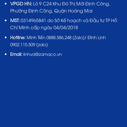
VPGD HN:
Lô 9 C24 Khu Đô Thị Mới Định Công,
Phường Định Công, Quận Hoàng Mai
MST:
0314965841 do Sở Kế hoạch và Đầu tư TP Hồ
Chí Minh cấp ngày 04/04/2018
Hotline:
Minh Tiến 0888.586.248 (Zalo)/ Đình Linh
0902.115.509 (zalo)
Email:
linhvd@zamaco.vn