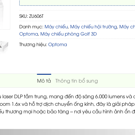
SKU:
ZU606T
Danh mục:
Máy chiếu
,
Máy chiếu hội trường
,
Máy ch
Optoma
,
Máy chiếu phòng Golf 3D
Thương hiệu:
Optoma
Mô tả
Thông tin bổ sung
 laser DLP tầm trung, mang đến độ sáng 6.000 lumens và 
oom 1.6x và hỗ trợ dịch chuyển ống kính, đây là giải pháp
ếu thương mại hoặc bảo tàng – nơi yêu cầu hình ảnh ổn địn