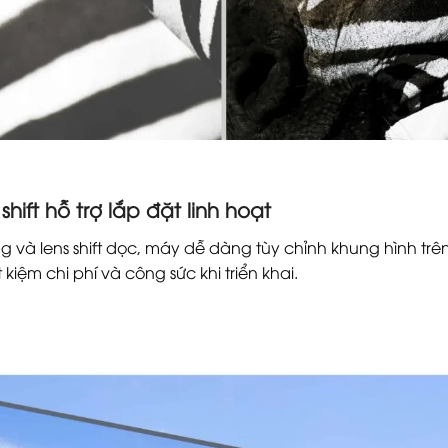
hift hỗ trợ lắp đặt linh hoạt
 và lens shift dọc, máy dễ dàng tùy chỉnh khung hình tr
ết kiệm chi phí và công sức khi triển khai.