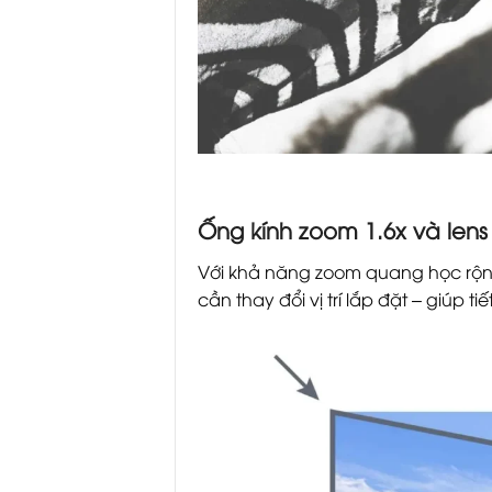
Ống kính zoom 1.6x và lens s
Với khả năng zoom quang học rộng
cần thay đổi vị trí lắp đặt – giúp ti