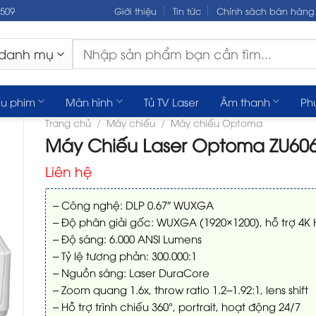
.509
Giới thiệu
Tin tức
Chính sách bán hàng
Tìm
kiếm:
u phim
Màn hình
Tủ TV Laser
Âm thanh
Ph
Trang chủ
/
Máy chiếu
/
Máy chiếu Optoma
Máy Chiếu Laser Optoma ZU60
Liên hệ
– Công nghệ: DLP 0.67″ WUXGA
– Độ phân giải gốc: WUXGA (1920×1200), hỗ trợ 4K
– Độ sáng: 6.000 ANSI Lumens
– Tỷ lệ tương phản: 300.000:1
– Nguồn sáng: Laser DuraCore
– Zoom quang 1.6x, throw ratio 1.2–1.92:1, lens shift
– Hỗ trợ trình chiếu 360°, portrait, hoạt động 24/7