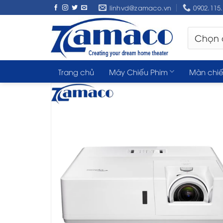
Skip
linhvd@zamaco.vn
0902.115
to
content
Trang chủ
Máy Chiếu Phim
Màn chiế