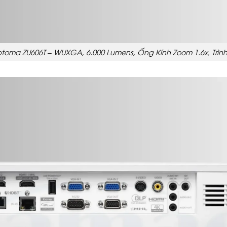
toma ZU606T – WUXGA, 6.000 Lumens, Ống Kính Zoom 1.6x, Trình 