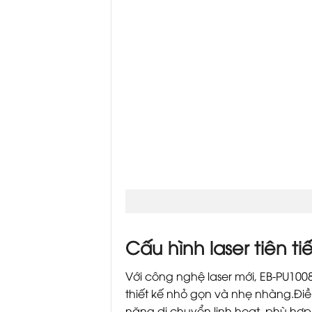
Cấu hình laser tiên t
Với công nghệ laser mới, EB-PU100
thiết kế nhỏ gọn và nhẹ nhàng.Điề
năng di chuyển linh hoạt, phù hợp