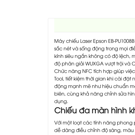
Máy chiếu Laser Epson EB-PU1008
sắc nét và sống động trong mọi đi
kính siêu ngắn không có độ lệch, 
độ phân giải WUXGA vượt trội và C
Chức năng NFC tích hợp giúp việc
Tool, tiết kiệm thời gian khi cài
động mạnh mẽ như hiệu chuẩn màu
biên, cùng khả năng chỉnh sửa hìn
dụng.
Chiếu đa màn hình k
Với một loạt các tính năng phong
dễ dàng điều chỉnh độ sáng, màu s