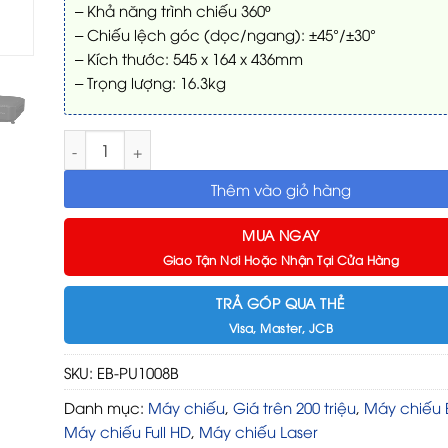
– Khả năng trình chiếu 360º
– Chiếu lệch góc (dọc/ngang): ±45°/±30°
– Kích thước: 545 x 164 x 436mm
– Trọng lượng: 16.3kg
Máy chiếu Laser Epson EB-PU1008B số lượng
Thêm vào giỏ hàng
MUA NGAY
Giao Tận Nơi Hoặc Nhận Tại Cửa Hàng
TRẢ GÓP QUA THẺ
Visa, Master, JCB
SKU:
EB-PU1008B
Danh mục:
Máy chiếu
,
Giá trên 200 triệu
,
Máy chiếu 
Máy chiếu Full HD
,
Máy chiếu Laser