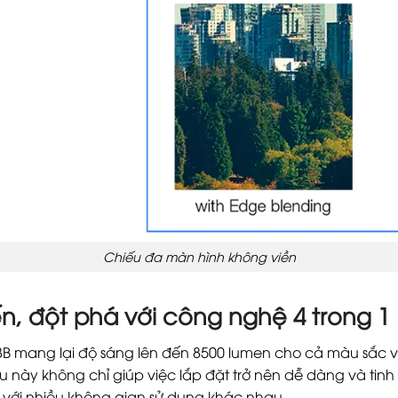
Chiếu đa màn hình không viền
iến, đột phá với công nghệ 4 trong 1
8B mang lại độ sáng lên đến 8500 lumen cho cả màu sắc v
u này không chỉ giúp việc lắp đặt trở nên dễ dàng và ti
 với nhiều không gian sử dụng khác nhau.