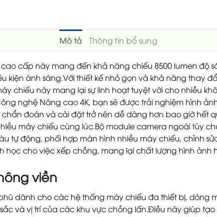
Mô tả
Thông tin bổ sung
B cao cấp này mang đến khả năng chiếu 8500 lumen độ 
ều kiện ánh sáng.Với thiết kế nhỏ gọn và khả năng thay đ
máy chiếu này mang lại sự linh hoạt tuyệt vời cho nhiều k
ông nghệ Nâng cao 4K, bạn sẽ được trải nghiệm hình ảnh s
 chẩn đoán và cài đặt trở nên dễ dàng hơn bao giờ hết q
 đặt nhiều máy chiếu cùng lúc.Bộ module camera ngoài tùy 
 tự động, phối hợp màn hình nhiều máy chiếu, chỉnh sử
h học cho việc xếp chồng, mang lại chất lượng hình ảnh h
hông viền
 phú dành cho các hệ thống máy chiếu đa thiết bị, dòng 
ắc và vị trí của các khu vực chồng lấn.Điều này giúp tạo