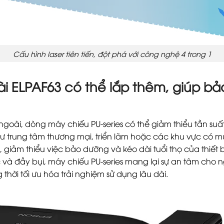
Cấu hình laser tiên tiến, đột phá với công nghệ 4 trong 1
i ELPAF63 có thể lắp thêm, giúp bảo
 ngoài, dòng máy chiếu PU-series có thể giảm thiểu tần suấ
hư trung tâm thương mại, triển lãm hoặc các khu vực có 
h, giảm thiểu việc bảo dưỡng và kéo dài tuổi thọ của thiết
à đầy bụi, máy chiếu PU-series mang lại sự an tâm cho ngư
 thời tối ưu hóa trải nghiệm sử dụng lâu dài.