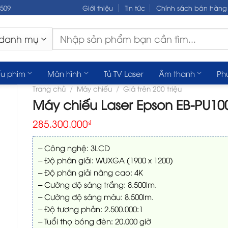
.509
Giới thiệu
Tin tức
Chính sách bán hàng
Tìm
kiếm:
u phim
Màn hình
Tủ TV Laser
Âm thanh
Ph
Trang chủ
/
Máy chiếu
/
Giá trên 200 triệu
Máy chiếu Laser Epson EB-PU10
285.300.000
₫
– Công nghệ: 3LCD
– Độ phân giải: WUXGA (1900 x 1200)
– Độ phân giải nâng cao: 4K
– Cường độ sáng trắng: 8.500lm.
– Cường độ sáng màu: 8.500lm.
– Độ tương phản: 2.500.000:1
– Tuổi thọ bóng đèn: 20.000 giờ