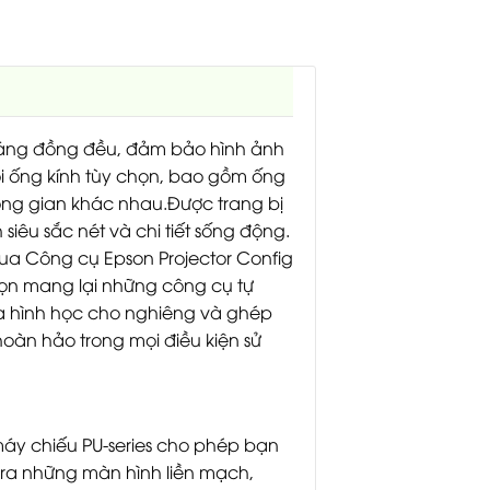
sáng đồng đều, đảm bảo hình ảnh
ổi ống kính tùy chọn, bao gồm ống
hông gian khác nhau.Được trang bị
iêu sắc nét và chi tiết sống động.
ua Công cụ Epson Projector Config
chọn mang lại những công cụ tự
a hình học cho nghiêng và ghép
oàn hảo trong mọi điều kiện sử
máy chiếu PU-series cho phép bạn
 ra những màn hình liền mạch,