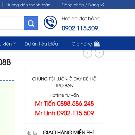
Hướng dẫn thanh toán
Đăng nhập / Đăng ký
Hotline đặt hàng
0902.115.509
ụ kiện
Dự án tiêu biểu
Giỏ hàng
08B
CHÚNG TÔI LUÔN Ở ĐÂY ĐỂ HỖ
TRỢ BẠN
Hotline tư vấn
Mr Tiến 0888.586.248
Mr Linh 0902.115.509
GIAO HÀNG MIỄN PHÍ