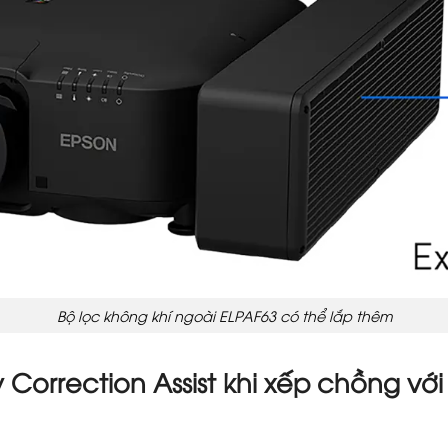
Bộ lọc không khí ngoài ELPAF63 có thể lắp thêm
 Correction Assist khi xếp chồng vớ