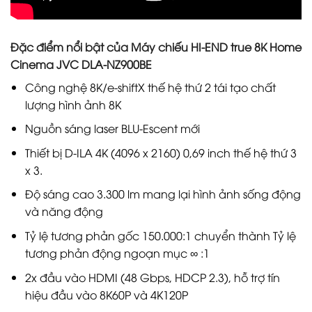
Đặc điểm nổi bật của Máy chiếu HI-END true 8K Home
Cinema JVC DLA-NZ900BE
Công nghệ 8K/e-shiftX thế hệ thứ 2 tái tạo chất
lượng hình ảnh 8K
Nguồn sáng laser BLU-Escent mới
Thiết bị D-ILA 4K (4096 x 2160) 0,69 inch thế hệ thứ 3
x 3.
Độ sáng cao 3.300 lm mang lại hình ảnh sống động
và năng động
Tỷ lệ tương phản gốc 150.000:1 chuyển thành Tỷ lệ
tương phản động ngoạn mục ∞ :1
2x đầu vào HDMI (48 Gbps, HDCP 2.3), hỗ trợ tín
hiệu đầu vào 8K60P và 4K120P