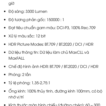
giờ
Độ sáng: 3300 Lumen
Độ tương phản gốc: 150000 : 1
Đạt tiêu chuẩn gam màu: DCI-P3, 100% Rec.709
Xử lý màu sắc: 12 bit
HDR Picture Modes: BT.709 / BT.2020 / DCI / HDR
Dữ liệu thông tin: Dữ liệu làm chủ MaxCLL và
MaxFALL
Chế độ hình ảnh HDR: BT.709 / BT.2020 / DCI / HDR
Phóng: 2 lần
Tỷ lệ phóng: 1,35-2,75:1
Ống kính: 100% thủy tinh, đường kính 100mm, có bộ
nhớ vị trí
Kích thước màn hình chiếu (đường chéo): 60 – 300