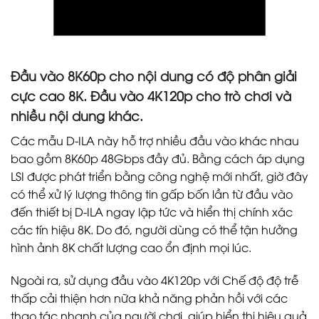
Đầu vào 8K60p cho nội dung có độ phân giải
cực cao 8K. Đầu vào 4K120p cho trò chơi và
nhiều nội dung khác.
Các mẫu D-ILA này hỗ trợ nhiều đầu vào khác nhau
bao gồm 8K60p 48Gbps đầy đủ. Bằng cách áp dụng
LSI được phát triển bằng công nghệ mới nhất, giờ đây
có thể xử lý lượng thông tin gấp bốn lần từ đầu vào
đến thiết bị D-ILA ngay lập tức và hiển thị chính xác
các tín hiệu 8K. Do đó, người dùng có thể tận hưởng
hình ảnh 8K chất lượng cao ổn định mọi lúc.
Ngoài ra, sử dụng đầu vào 4K120p với Chế độ độ trễ
thấp cải thiện hơn nữa khả năng phản hồi với các
thao tác nhanh của người chơi, giúp hiển thị hiệu quả