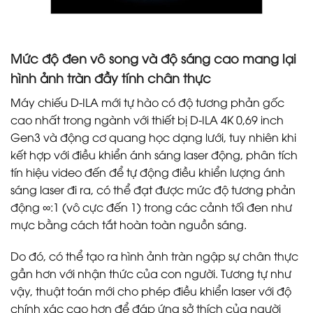
Mức độ đen vô song và độ sáng cao mang lại
hình ảnh tràn đầy tính chân thực
Máy chiếu D-ILA mới tự hào có độ tương phản gốc
cao nhất trong ngành với thiết bị D-ILA 4K 0,69 inch
Gen3 và động cơ quang học dạng lưới, tuy nhiên khi
kết hợp với điều khiển ánh sáng laser động, phân tích
tín hiệu video đến để tự động điều khiển lượng ánh
sáng laser đi ra, có thể đạt được mức độ tương phản
động ∞:1 (vô cực đến 1) trong các cảnh tối đen như
mực bằng cách tắt hoàn toàn nguồn sáng.
Do đó, có thể tạo ra hình ảnh tràn ngập sự chân thực
gần hơn với nhận thức của con người. Tương tự như
vậy, thuật toán mới cho phép điều khiển laser với độ
chính xác cao hơn để đáp ứng sở thích của người