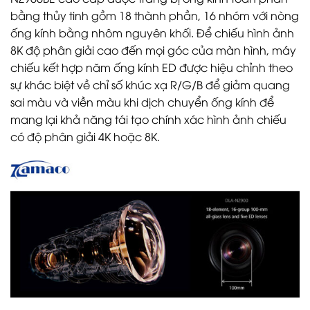
bằng thủy tinh gồm 18 thành phần, 16 nhóm với nòng
ống kính bằng nhôm nguyên khối. Để chiếu hình ảnh
8K độ phân giải cao đến mọi góc của màn hình, máy
chiếu kết hợp năm ống kính ED được hiệu chỉnh theo
sự khác biệt về chỉ số khúc xạ R/G/B để giảm quang
sai màu và viền màu khi dịch chuyển ống kính để
mang lại khả năng tái tạo chính xác hình ảnh chiếu
có độ phân giải 4K hoặc 8K.