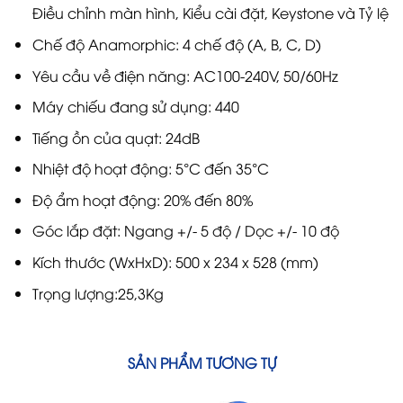
Điều chỉnh màn hình, Kiểu cài đặt, Keystone và Tỷ lệ
Chế độ Anamorphic: 4 chế độ (A, B, C, D)
Yêu cầu về điện năng: AC100-240V, 50/60Hz
Máy chiếu đang sử dụng: 440
Tiếng ồn của quạt: 24dB
Nhiệt độ hoạt động: 5°C đến 35°C
Độ ẩm hoạt động: 20% đến 80%
Góc lắp đặt: Ngang +/- 5 độ / Dọc +/- 10 độ
Kích thước (WxHxD): 500 x 234 x 528 (mm)
Trọng lượng:25,3Kg
SẢN PHẨM TƯƠNG TỰ