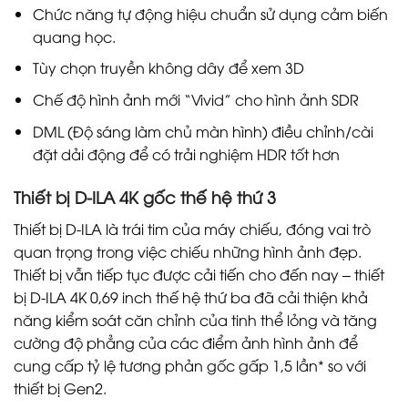
Chức năng tự động hiệu chuẩn sử dụng cảm biến
quang học.
Tùy chọn truyền không dây để xem 3D
Chế độ hình ảnh mới “Vivid” cho hình ảnh SDR
DML (Độ sáng làm chủ màn hình) điều chỉnh/cài
đặt dải động để có trải nghiệm HDR tốt hơn
Thiết bị D-ILA 4K gốc thế hệ thứ 3
Thiết bị D-ILA là trái tim của máy chiếu, đóng vai trò
quan trọng trong việc chiếu những hình ảnh đẹp.
Thiết bị vẫn tiếp tục được cải tiến cho đến nay – thiết
bị D-ILA 4K 0,69 inch thế hệ thứ ba đã cải thiện khả
năng kiểm soát căn chỉnh của tinh thể lỏng và tăng
cường độ phẳng của các điểm ảnh hình ảnh để
cung cấp tỷ lệ tương phản gốc gấp 1,5 lần* so với
thiết bị Gen2.