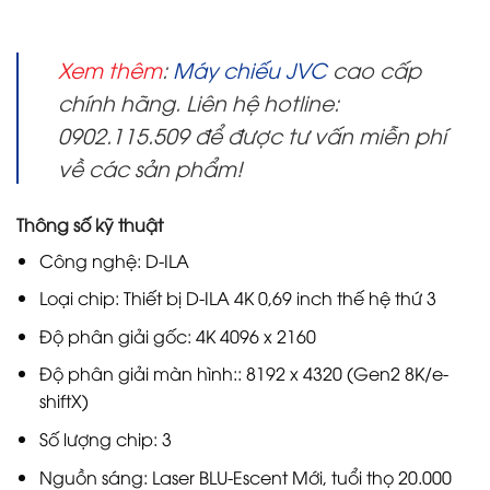
Xem thêm
:
Máy chiếu JVC
cao cấp
chính hãng. Liên hệ hotline:
0902.115.509 để được tư vấn miễn phí
về các sản phẩm!
Thông số kỹ thuật
Công nghệ: D-ILA
Loại chip: Thiết bị D-ILA 4K 0,69 inch thế hệ thứ 3
Độ phân giải gốc: 4K 4096 x 2160
Độ phân giải màn hình:: 8192 x 4320 (Gen2 8K/e-
shiftX)
Số lượng chip: 3
Nguồn sáng: Laser BLU-Escent Mới, tuổi thọ 20.000