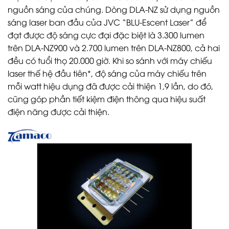
nguồn sáng của chúng. Dòng DLA-NZ sử dụng nguồn
sáng laser ban đầu của JVC “BLU-Escent Laser” để
đạt được độ sáng cực đại đặc biệt là 3.300 lumen
trên DLA-NZ900 và 2.700 lumen trên DLA-NZ800, cả hai
đều có tuổi thọ 20.000 giờ. Khi so sánh với máy chiếu
laser thế hệ đầu tiên*, độ sáng của máy chiếu trên
mỗi watt hiệu dụng đã được cải thiện 1,9 lần, do đó,
cũng góp phần tiết kiệm điện thông qua hiệu suất
điện năng được cải thiện.