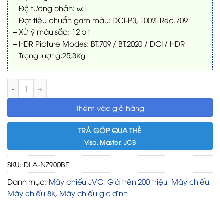
– Độ tương phản: ∞:1
– Đạt tiêu chuẩn gam màu: DCI-P3, 100% Rec.709
– Xử lý màu sắc: 12 bit
– HDR Picture Modes: BT.709 / BT.2020 / DCI / HDR
– Trọng lượng:25,3Kg
Máy chiếu HI-END true 8K Home Cinema JVC DLA-NZ900BE số
Thêm vào giỏ hàng
TRẢ GÓP QUA THẺ
Visa, Master, JCB
SKU:
DLA-NZ900BE
Danh mục:
Máy chiếu JVC
,
Giá trên 200 triệu
,
Máy chiếu
,
Máy chiếu 8K
,
Máy chiếu gia đình