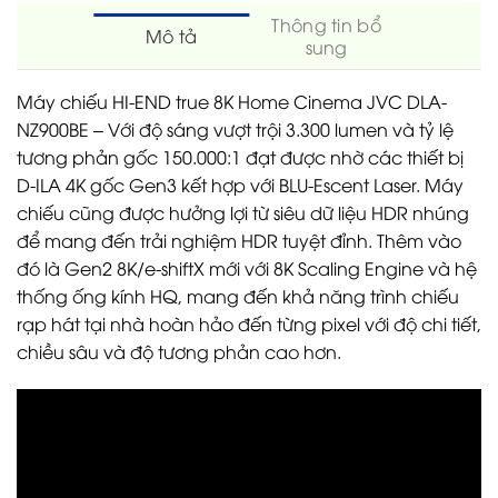
Thông tin bổ
Mô tả
sung
Máy chiếu HI-END true 8K Home Cinema JVC DLA-
NZ900BE – Với độ sáng vượt trội 3.300 lumen và tỷ lệ
tương phản gốc 150.000:1 đạt được nhờ các thiết bị
D-ILA 4K gốc Gen3 kết hợp với BLU-Escent Laser. Máy
chiếu cũng được hưởng lợi từ siêu dữ liệu HDR nhúng
để mang đến trải nghiệm HDR tuyệt đỉnh. Thêm vào
đó là Gen2 8K/e-shiftX mới với 8K Scaling Engine và hệ
thống ống kính HQ, mang đến khả năng trình chiếu
rạp hát tại nhà hoàn hảo đến từng pixel với độ chi tiết,
chiều sâu và độ tương phản cao hơn.