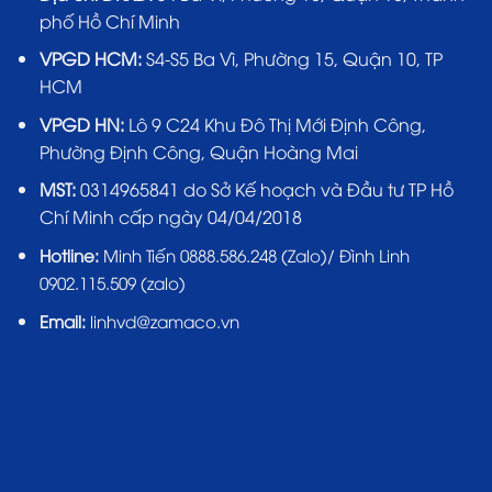
phố Hồ Chí Minh
VPGD HCM:
S4-S5 Ba Vì, Phường 15, Quận 10, TP
HCM
VPGD HN:
Lô 9 C24 Khu Đô Thị Mới Định Công,
Phường Định Công, Quận Hoàng Mai
MST:
0314965841 do Sở Kế hoạch và Đầu tư TP Hồ
Chí Minh cấp ngày 04/04/2018
Hotline:
Minh Tiến 0888.586.248 (Zalo)/ Đình Linh
0902.115.509 (zalo)
Email:
linhvd@zamaco.vn