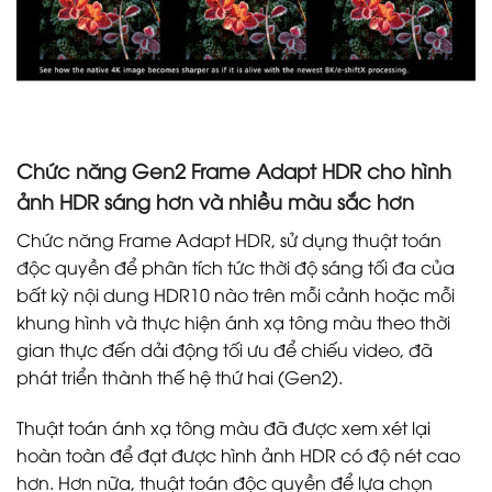
Chức năng Gen2 Frame Adapt HDR cho hình
ảnh HDR sáng hơn và nhiều màu sắc hơn
Chức năng Frame Adapt HDR, sử dụng thuật toán
độc quyền để phân tích tức thời độ sáng tối đa của
bất kỳ nội dung HDR10 nào trên mỗi cảnh hoặc mỗi
khung hình và thực hiện ánh xạ tông màu theo thời
gian thực đến dải động tối ưu để chiếu video, đã
phát triển thành thế hệ thứ hai (Gen2).
Thuật toán ánh xạ tông màu đã được xem xét lại
hoàn toàn để đạt được hình ảnh HDR có độ nét cao
hơn. Hơn nữa, thuật toán độc quyền để lựa chọn