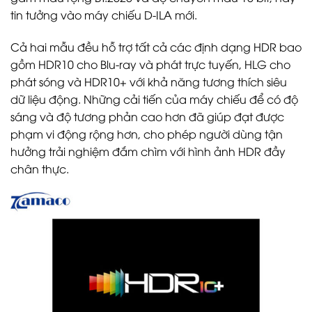
tin tưởng vào máy chiếu D-ILA mới.
Cả hai mẫu đều hỗ trợ tất cả các định dạng HDR bao
gồm HDR10 cho Blu-ray và phát trực tuyến, HLG cho
phát sóng và HDR10+ với khả năng tương thích siêu
dữ liệu động. Những cải tiến của máy chiếu để có độ
sáng và độ tương phản cao hơn đã giúp đạt được
phạm vi động rộng hơn, cho phép người dùng tận
hưởng trải nghiệm đắm chìm với hình ảnh HDR đầy
chân thực.