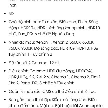
inch
3D
Chế độ hình ảnh: Tự nhiên, Điện ảnh, Phim, Sống
động, HDR10+, HDR thích ứng khung hình, HDR10,
HLG, Pan_PQ, 6 chế độ Người dùng
Nhiệt độ màu: Xenon 1, Xenon 2, 5500K, 6500K,
7500K, 9300K, Độ sáng cao, HDR10+, HDR10, HLG,
Tùy chỉnh 1, Tùy chỉnh 2
Độ sâu xử lý Gamma: 12 bit
Điều chỉnh Gamma: HDR (Tự động), HDR(PQ),
HDR(HLG), 2.2, 2.4, 2.6, Cinema 1, Cinema 2, Film 1,
Film 2, Pana_PQ, 3 chế độ Tùy chỉnh
Quản lý màu sắc: CMS có thể điều chỉnh 6 trục
Bao gồm các thiết lập: Kiểm soát ống kính, Điều
chỉnh điểm ảnh, Mặt nạ, Bật hoặc tắt Anamorphic,