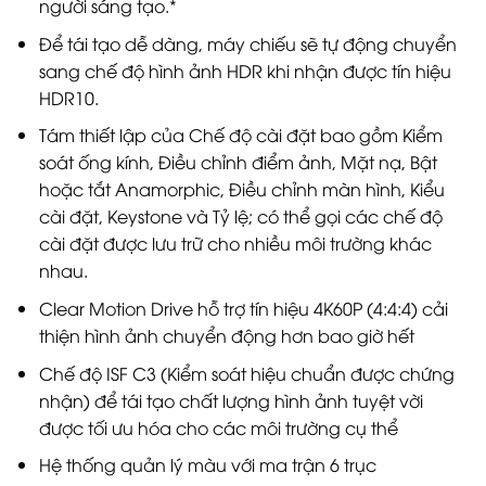
người sáng tạo.*​
Để tái tạo dễ dàng, máy chiếu sẽ tự động chuyển
sang chế độ hình ảnh HDR khi nhận được tín hiệu
HDR10.
Tám thiết lập của Chế độ cài đặt bao gồm Kiểm
soát ống kính, Điều chỉnh điểm ảnh, Mặt nạ, Bật
hoặc tắt Anamorphic, Điều chỉnh màn hình, Kiểu
cài đặt, Keystone và Tỷ lệ; có thể gọi các chế độ
cài đặt được lưu trữ cho nhiều môi trường khác
nhau.
Clear Motion Drive hỗ trợ tín hiệu 4K60P (4:4:4) cải
thiện hình ảnh chuyển động hơn bao giờ hết
Chế độ ISF C3 (Kiểm soát hiệu chuẩn được chứng
nhận) để tái tạo chất lượng hình ảnh tuyệt vời
được tối ưu hóa cho các môi trường cụ thể
Hệ thống quản lý màu với ma trận 6 trục