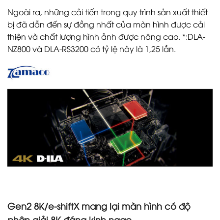
Ngoài ra, những cải tiến trong quy trình sản xuất thiết
bị đã dẫn đến sự đồng nhất của màn hình được cải
thiện và chất lượng hình ảnh được nâng cao. *:DLA-
NZ800 và DLA-RS3200 có tỷ lệ này là 1,25 lần.
Gen2 8K/e-shiftX mang lại màn hình có độ
phân giải 8K đáng kinh ngạc