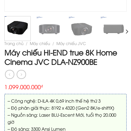
Trang chủ
/
Máy chiếu
/
Máy chiếu JVC
Máy chiếu HI-END true 8K Home
Cinema JVC DLA-NZ900BE
1.099.000.000
₫
– Công nghệ: D-ILA 4K 0,69 inch thế hệ thứ 3
– Độ phân giải thực: 8192 x 4320 (Gen2 8K/e-shiftX)
– Nguồn sáng: Laser BLU-Escent Mới, tuổi thọ 20.000
giờ
– Độ sáng: 3300 Ansi Lumen