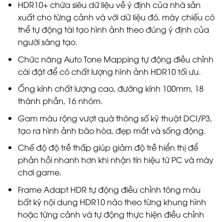
HDR10+ chứa siêu dữ liệu về ý định của nhà sản
xuất cho từng cảnh và với dữ liệu đó, máy chiếu có
thể tự động tái tạo hình ảnh theo đúng ý định của
người sáng tạo.
Chức năng Auto Tone Mapping tự động điều chỉnh
cài đặt để có chất lượng hình ảnh HDR10 tối ưu.
Ống kính chất lượng cao, đường kính 100mm, 18
thành phần, 16 nhóm.
Gam màu rộng vượt quá thông số kỹ thuật DCI/P3,
tạo ra hình ảnh bão hòa, đẹp mắt và sống động.
Chế độ độ trễ thấp giúp giảm độ trễ hiển thị để
phản hồi nhanh hơn khi nhận tín hiệu từ PC và máy
chơi game.
Frame Adapt HDR tự động điều chỉnh tông màu
bất kỳ nội dung HDR10 nào theo từng khung hình
hoặc từng cảnh và tự động thực hiện điều chỉnh