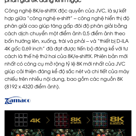
Công nghệ 8K/e-shiftX độc quyền của JVC, là sự kết
hợp giữa “công nghệ e-shift” – công nghệ hiển thị độ
phân giải cao giúp tăng gấp đôi độ phân giải bằng
cách dịch chuyển một điểm ảnh 0,5 điểm ảnh theo
bốn hướng lên, xuống, trái và phải – và “thiết bị D-ILA
4K gốc 0,69 inch” đã đạt được tiến bộ đáng kể với tư
cách là thế hệ thứ hai của 8K/e-shiftX. Phiên bản mới
nhất có công cụ mở rộng tỷ lệ 8K mới nhất của JVC
giúp cải thiện đáng kể độ sắc nét và chi tiết của máy
chiếu trên nhiều nội dung, bao gồm các nguồn 8K
(8192 x 4320 điểm ảnh).