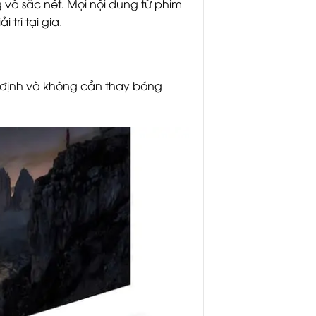
ng và sắc nét. Mọi nội dung từ phim
trí tại gia.
 định và không cần thay bóng