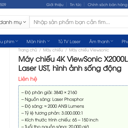
.509
Giới thiệu
Tin tức
Chính sách bán hàng
Tìm
kiếm:
u phim
Màn hình
Tủ TV Laser
Âm thanh
Ph
Trang chủ
/
Máy chiếu
/
Máy chiếu Viewsonic
Máy chiếu 4K ViewSonic X2000L
Laser UST, hình ảnh sống động
Liên hệ
– Độ phân giải: 3840 × 2160
– Nguồn sáng: Laser Phosphor
– Độ sáng: ≈ 2000 ANSI Lumens
– Tỷ lệ tương phản: 3.000.000:1
– Kích thước trình chiếu: 65 – 150 inch
– Tuổi thọ nguồn sáng: 20.000 giờ