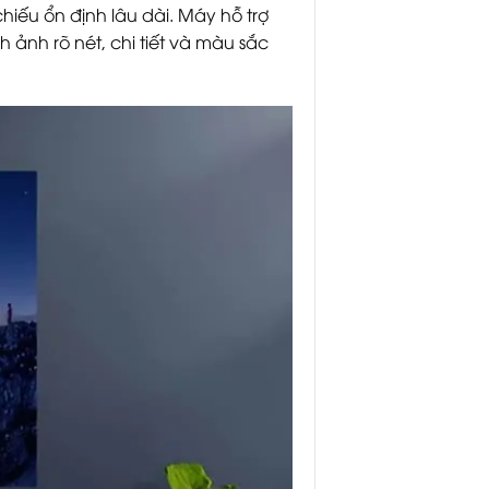
chiếu ổn định lâu dài. Máy hỗ trợ
h ảnh rõ nét, chi tiết và màu sắc