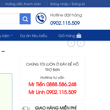
Hướng dẫn thanh toán
Đăng nhập / Đăng ký
Hotline đặt hàng
0902.115.509
ụ kiện
Dự án tiêu biểu
Giỏ hàng
 –
CHÚNG TÔI LUÔN Ở ĐÂY ĐỂ HỖ
TRỢ BẠN
Hotline tư vấn
Mr Tiến 0888.586.248
Mr Linh 0902.115.509
GIAO HÀNG MIỄN PHÍ