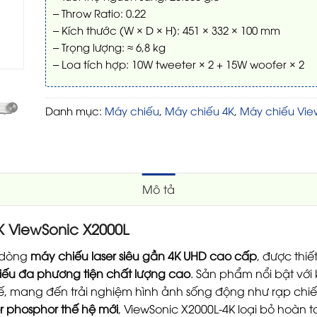
– Throw Ratio: 0.22
– Kích thước (W × D × H): 451 × 332 × 100 mm
– Trọng lượng: ≈ 6,8 kg
– Loa tích hợp: 10W tweeter × 2 + 15W woofer × 2
Danh mục:
Máy chiếu
,
Máy chiếu 4K
,
Máy chiếu Vie
Mô tả
 ViewSonic X2000L
 dòng
máy chiếu laser siêu gần 4K UHD cao cấp
, được thi
chiếu đa phương tiện chất lượng cao
. Sản phẩm nổi bật với
ế, mang đến trải nghiệm hình ảnh sống động như rạp chi
r phosphor thế hệ mới
, ViewSonic X2000L-4K loại bỏ hoàn 