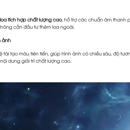
loa tích hợp chất lượng cao
, hỗ trợ các chuẩn âm thanh 
hông cần đầu tư thêm loa ngoài.
n ảnh
 tái tạo màu tiên tiến, giúp hình ảnh có chiều sâu, độ tư
ội dung giải trí chất lượng cao.