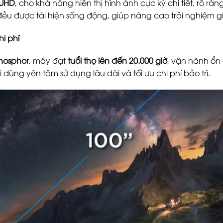
 UHD
, cho khả năng hiển thị hình ảnh cực kỳ chi tiết, rõ rà
đều được tái hiện sống động, giúp nâng cao trải nghiệm giải 
hi phí
hosphor
, máy đạt
tuổi thọ lên đến 20.000 giờ
, vận hành ổn
dùng yên tâm sử dụng lâu dài và tối ưu chi phí bảo trì.