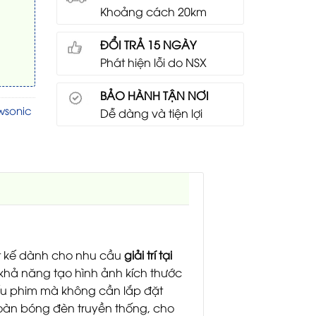
Khoảng cách 20km
ĐỔI TRẢ 15 NGÀY
Phát hiện lỗi do NSX
BẢO HÀNH TẬN NƠI
wsonic
Dễ dàng và tiện lợi
ết kế dành cho nhu cầu
giải trí tại
 khả năng tạo hình ảnh kích thước
ếu phim mà không cần lắp đặt
toàn bóng đèn truyền thống, cho