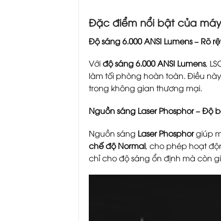
Đặc điểm nổi bật của máy
Độ sáng 6.000 ANSI Lumens – Rõ rệ
Với
độ sáng 6.000 ANSI Lumens
, L
làm tối phòng hoàn toàn. Điều này
trong không gian thương mại.
Nguồn sáng Laser Phosphor – Độ bề
Nguồn sáng
Laser Phosphor
giúp m
chế độ Normal
, cho phép hoạt độ
chỉ cho độ sáng ổn định mà còn giú