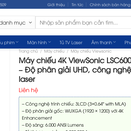
.509
Giới thiệu
Tin tức
Chính sách bán hàng
Tìm
kiếm:
u phim
Màn hình
Tủ TV Laser
Âm thanh
Ph
Trang chủ
/
Máy chiếu
/
Máy chiếu Viewsonic
Máy chiếu 4K ViewSonic LSC600
– Độ phân giải UHD, công ngh
laser
Liên hệ
– Công nghệ trình chiếu: 3LCD (3×0.64″ with MLA)
– Độ phân giải gốc: WUXGA (1920 × 1200) với 4K
Enhancement
– Độ sáng: 6.000 ANSI Lumens