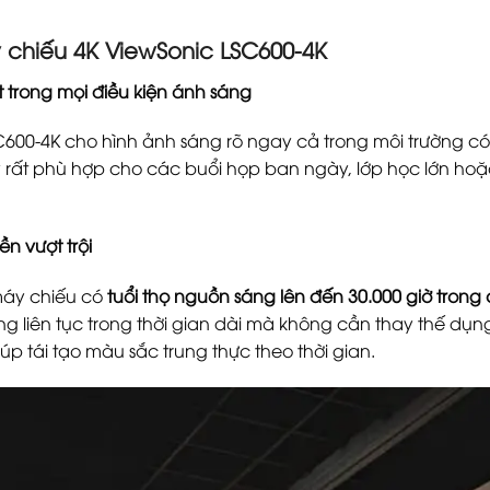
 chiếu 4K ViewSonic LSC600-4K
t trong mọi điều kiện ánh sáng
SC600-4K cho hình ảnh sáng rõ ngay cả trong môi trường 
 rất phù hợp cho các buổi họp ban ngày, lớp học lớn hoặ
n vượt trội
áy chiếu có
tuổi thọ nguồn sáng lên đến 30.000 giờ trong
ng liên tục trong thời gian dài mà không cần thay thế d
p tái tạo màu sắc trung thực theo thời gian.