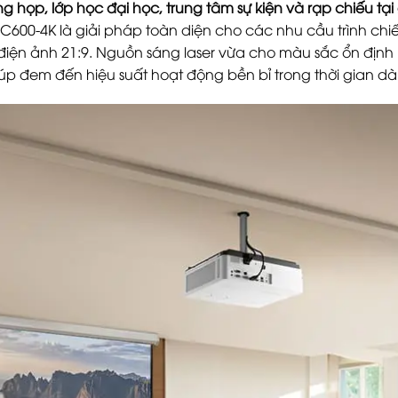
ng họp, lớp học đại học, trung tâm sự kiện và rạp chiếu tạ
SC600-4K là giải pháp toàn diện cho các nhu cầu trình chiế
iện ảnh 21:9. Nguồn sáng laser vừa cho màu sắc ổn định l
giúp đem đến hiệu suất hoạt động bền bỉ trong thời gian dài