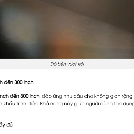
Độ bền vượt trội
nh đến 300 inch
inch đến 300 inch
, đáp ứng nhu cầu cho không gian rộng 
 khấu trình diễn. Khả năng này giúp người dùng tận dụng t
đầy đủ