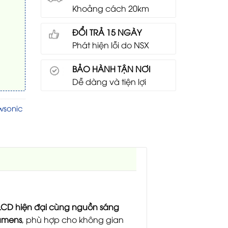
Khoảng cách 20km
ĐỔI TRẢ 15 NGÀY
Phát hiện lỗi do NSX
BẢO HÀNH TẬN NƠI
Dễ dàng và tiện lợi
wsonic
LCD hiện đại cùng nguồn sáng
Lumens
, phù hợp cho không gian