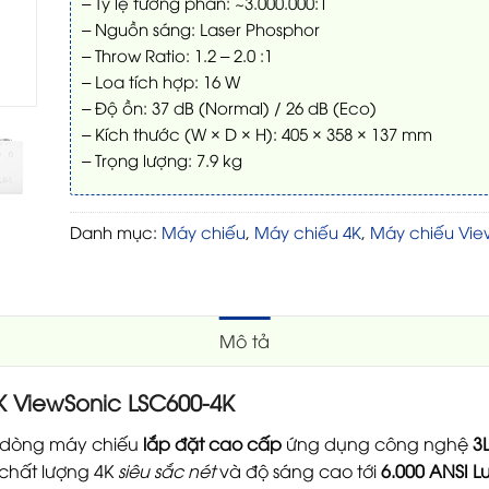
– Tỷ lệ tương phản: ~3.000.000:1
– Nguồn sáng: Laser Phosphor
– Throw Ratio: 1.2 – 2.0 :1
– Loa tích hợp: 16 W
– Độ ồn: 37 dB (Normal) / 26 dB (Eco)
– Kích thước (W × D × H): 405 × 358 × 137 mm
– Trọng lượng: 7.9 kg
Danh mục:
Máy chiếu
,
Máy chiếu 4K
,
Máy chiếu Vie
Mô tả
K ViewSonic LSC600-4K
 dòng máy chiếu
lắp đặt cao cấp
ứng dụng công nghệ
3
 chất lượng 4K
siêu sắc nét
và độ sáng cao tới
6.000 ANSI 