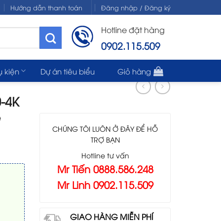
Hướng dẫn thanh toán
Đăng nhập / Đăng ký
Hotline đặt hàng
0902.115.509
ụ kiện
Dự án tiêu biểu
Giỏ hàng
-4K
ệ
CHÚNG TÔI LUÔN Ở ĐÂY ĐỂ HỖ
TRỢ BẠN
Hotline tư vấn
Mr Tiến 0888.586.248
Mr Linh 0902.115.509
GIAO HÀNG MIỄN PHÍ