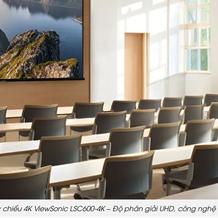
chiếu 4K ViewSonic LSC600-4K – Độ phân giải UHD, công nghệ 