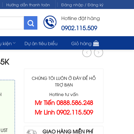
Hướng dẫn thanh toán
Đăng nhập / Đăng ký
Hotline đặt hàng
0902.115.509
ụ kiện
Dự án tiêu biểu
Giỏ hàng
45K
CHÚNG TÔI LUÔN Ở ĐÂY ĐỂ HỖ
TRỢ BẠN
l
Hotline tư vấn
Mr Tiến 0888.586.248
Mr Linh 0902.115.509
 UST
GIAO HÀNG MIỄN PHÍ