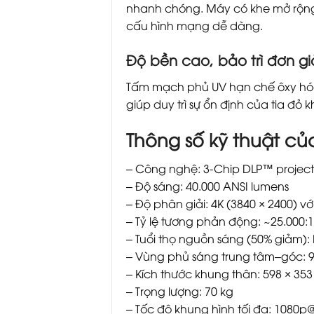
nhanh chóng. Máy có khe mở rộng 
cấu hình mạng dễ dàng.
Độ bền cao, bảo trì đơn g
Tấm mạch phủ UV hạn chế ôxy hóa
giúp duy trì sự ổn định của tia đỏ k
Thông số kỹ thuật củ
– Công nghệ: 3-Chip DLP™ projector 
– Độ sáng: 40.000 ANSI lumens
– Độ phân giải: 4K (3840 × 2400) 
– Tỷ lệ tương phản động: ~25.000:1
– Tuổi thọ nguồn sáng (50% giảm): 
– Vùng phủ sáng trung tâm–góc: 
– Kích thước khung thân: 598 × 35
– Trọng lượng: 70 kg
– Tốc độ khung hình tối đa: 1080p