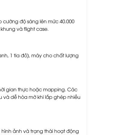
p cường độ sáng lên mức 40.000
 khung và flight case.
nh, 1 tia đỏ), máy cho chất lượng
thời gian thực hoặc mapping. Các
u và dễ hòa mờ khi lắp ghép nhiều
 hình ảnh và trạng thái hoạt động