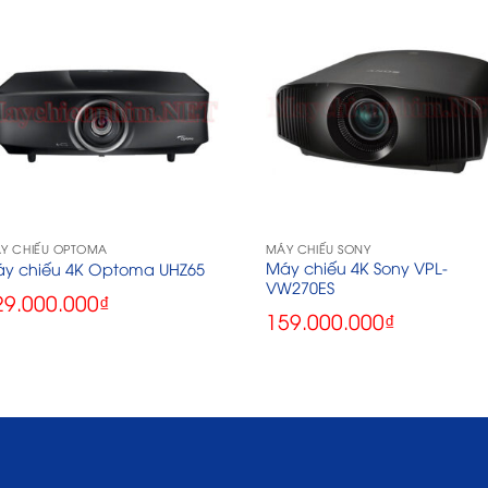
Y CHIẾU OPTOMA
MÁY CHIẾU SONY
Máy chiếu 4K Sony VPL-
y chiếu 4K Optoma UHZ65
VW270ES
29.000.000
₫
159.000.000
₫