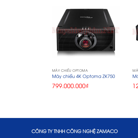
Y
MÁY CHIẾU OPTOMA
MÁ
K Sony VPL-GTZ380
Máy chiếu 4K Optoma ZK750
Má
.000
₫
799.000.000
₫
1
CÔNG TY TNHH CÔNG NGHỆ ZAMACO