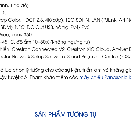
anh, 1 tia đỏ)
hợp
ep Color, HDCP 2.3, 4K/60p), 12G-SDI IN, LAN (PJLink, Art-Ne
el SDM), NFC, DC Out USB, hỗ trợ IPv4/IPv6
/sau, xoay 360°
0–45 °C, độ ẩm 10–80% (không ngưng tụ)
iển: Crestron Connected V2, Crestron XiO Cloud, Art-Net D
jector Network Setup Software, Smart Projector Control (iOS
là lựa chọn lý tưởng cho các sự kiện, triển lãm và không gi
 cậy tuyệt đối. Tham khảo thêm các
máy chiếu Panasonic 
SẢN PHẨM TƯƠNG TỰ