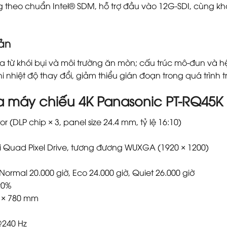
theo chuẩn Intel® SDM, hỗ trợ đầu vào 12G-SDI, cùng k
iản
 từ khói bụi và môi trường ăn mòn; cấu trúc mô-đun và 
hi nhiệt độ thay đổi, giảm thiểu gián đoạn trong quá trình t
a máy chiếu 4K Panasonic PT-RQ45K
(DLP chip × 3, panel size 24.4 mm, tỷ lệ 16:10)
với Quad Pixel Drive, tương đương WUXGA (1920 × 1200)
Normal 20.000 giờ, Eco 24.000 giờ, Quiet 26.000 giờ
90%
3 × 780 mm
@240 Hz