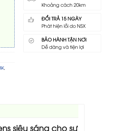
Khoảng cách 20km
ĐỔI TRẢ 15 NGÀY
Phát hiện lỗi do NSX
BẢO HÀNH TẬN NƠI
Dễ dàng và tiện lợi
4K
,
ns siêu sáng cho sự