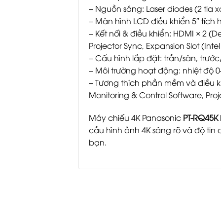
– Nguồn sáng: Laser diodes (2 tia x
– Màn hình LCD điều khiển 5″ tích 
– Kết nối & điều khiển: HDMI × 2 (De
Projector Sync, Expansion Slot (Int
– Cấu hình lắp đặt: trần/sàn, trước
– Môi trường hoạt động: nhiệt độ 
– Tương thích phần mềm và điều kh
Monitoring & Control Software, Pro
Máy chiếu 4K Panasonic
PT-RQ45K
cầu hình ảnh 4K sáng rõ và độ tin
bạn.