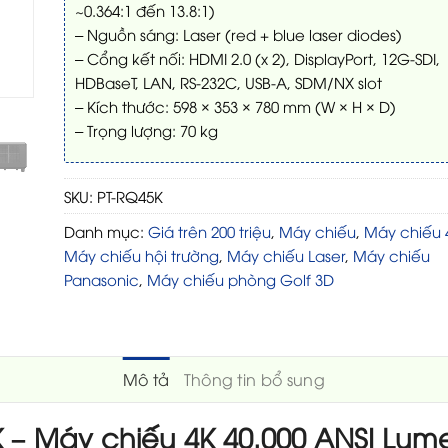
~0.364:1 đến 13.8:1)
– Nguồn sáng: Laser (red + blue laser diodes)
– Cổng kết nối: HDMI 2.0 (x 2), DisplayPort, 12G-SDI,
HDBaseT, LAN, RS-232C, USB-A, SDM/NX slot
– Kích thước: 598 × 353 × 780 mm (W × H × D)
– Trọng lượng: 70 kg
SKU:
PT-RQ45K
Danh mục:
Giá trên 200 triệu
,
Máy chiếu
,
Máy chiếu 
Máy chiếu hội trường
,
Máy chiếu Laser
,
Máy chiếu
Panasonic
,
Máy chiếu phòng Golf 3D
Mô tả
Thông tin bổ sung
 – Máy chiếu 4K 40.000 ANSI Lume