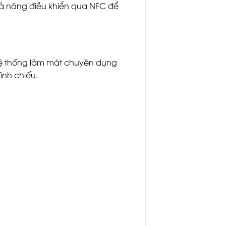
hả năng điều khiển qua NFC để
hệ thống làm mát chuyên dụng
rình chiếu.