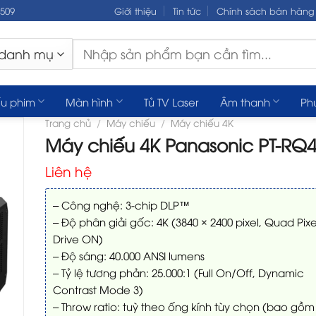
.509
Giới thiệu
Tin tức
Chính sách bán hàng
Tìm
kiếm:
u phim
Màn hình
Tủ TV Laser
Âm thanh
Ph
Trang chủ
/
Máy chiếu
/
Máy chiếu 4K
Máy chiếu 4K Panasonic PT-RQ
Liên hệ
– Công nghệ: 3-chip DLP™
– Độ phân giải gốc: 4K (3840 × 2400 pixel, Quad Pixe
Drive ON)
– Độ sáng: 40.000 ANSI lumens
– Tỷ lệ tương phản: 25.000:1 (Full On/Off, Dynamic
Contrast Mode 3)
– Throw ratio: tuỳ theo ống kính tùy chọn (bao gồm