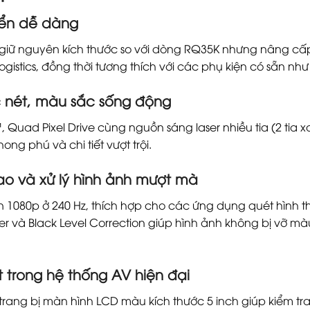
yển dễ dàng
giữ nguyên kích thước so với dòng RQ35K nhưng nâng cấ
logistics, đồng thời tương thích với các phụ kiện có sẵn như
c nét, màu sắc sống động
uad Pixel Drive cùng nguồn sáng laser nhiều tia (2 tia xa
ng phú và chi tiết vượt trội.
ao và xử lý hình ảnh mượt mà
ến 1080p ở 240 Hz, thích hợp cho các ứng dụng quét hình 
 và Black Level Correction giúp hình ảnh không bị vỡ mà
t trong hệ thống AV hiện đại
trang bị màn hình LCD màu kích thước 5 inch giúp kiểm tra