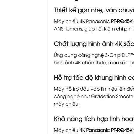
Thiết kế gọn nhẹ, vận chu
Máy chiếu 4K Panasonic
PT-RQ45K
ANSI lumens, giúp tiết kiệm chi phí 
Chất lượng hình ảnh 4K sắ
Ứng dụng công nghệ 3-Chip DLP™, Q
hình ảnh 4K chân thực, màu sắc pho
Hỗ trợ tốc độ khung hình c
Máy hỗ trợ đầu vào tín hiệu lên đ
công nghệ như Gradation Smoother
máy chiếu.
Khả năng tích hợp linh hoạ
Máy chiếu 4K
Panasonic PT-RQ45K