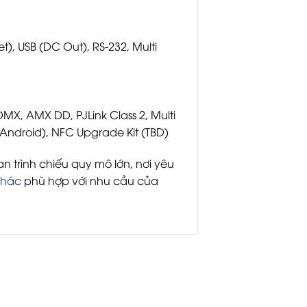
t), USB (DC Out), RS-232, Multi
MX, AMX DD, PJLink Class 2, Multi
/Android), NFC Upgrade Kit (TBD)
an trình chiếu quy mô lớn, nơi yêu
khác
phù hợp với nhu cầu của