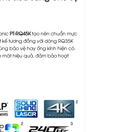
sonic
PT-RQ45K
tạo nên chuẩn mực
ết kế tương đồng với dòng RQ35K
hùng bảo vệ hay ống kính hiện có.
m mát hiệu quả, đảm bảo hoạt