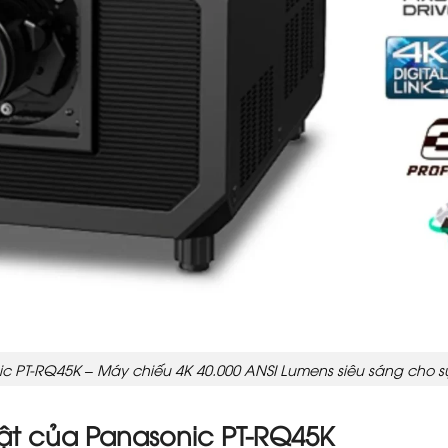
c PT-RQ45K – Máy chiếu 4K 40.000 ANSI Lumens siêu sáng cho sự
ật của Panasonic PT-RQ45K