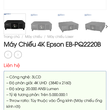
Trang chủ
/
Máy chiếu
/
Máy chiếu Laser
Máy Chiếu 4K Epson EB-PQ2220B
Liên hệ
– Công nghệ: 3LCD
– Độ phân giải: 4K UHD (3840 x 2160)
– Độ sáng: 20.000 ANSI Lumen
– Tỷ lệ tương phản: Trên 5.000.000:1
– Throw ratio: Tùy thuộc vào Ống kính (Máy chiếu ống
kính rời)