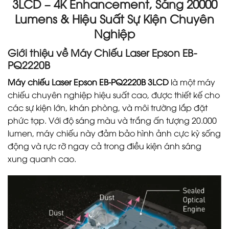
3LCD – 4K Enhancement, Sáng 20000
Lumens & Hiệu Suất Sự Kiện Chuyên
Nghiệp
Giới thiệu về Máy Chiếu Laser Epson EB-
PQ2220B
Máy chiếu Laser Epson EB-PQ2220B 3LCD
là một máy
chiếu chuyên nghiệp hiệu suất cao, được thiết kế cho
các sự kiện lớn, khán phòng, và môi trường lắp đặt
phức tạp. Với độ sáng màu và trắng ấn tượng 20.000
lumen, máy chiếu này đảm bảo hình ảnh cực kỳ sống
động và rực rỡ ngay cả trong điều kiện ánh sáng
xung quanh cao.