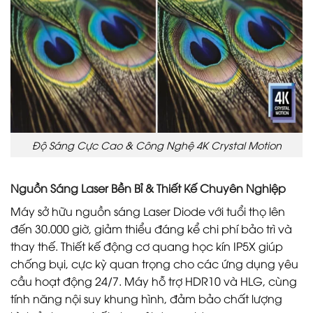
Độ Sáng Cực Cao & Công Nghệ 4K Crystal Motion
Nguồn Sáng Laser Bền Bỉ & Thiết Kế Chuyên Nghiệp
Máy sở hữu nguồn sáng Laser Diode với tuổi thọ lên
đến 30.000 giờ, giảm thiểu đáng kể chi phí bảo trì và
thay thế. Thiết kế động cơ quang học kín IP5X giúp
chống bụi, cực kỳ quan trọng cho các ứng dụng yêu
cầu hoạt động 24/7. Máy hỗ trợ HDR10 và HLG, cùng
tính năng nội suy khung hình, đảm bảo chất lượng