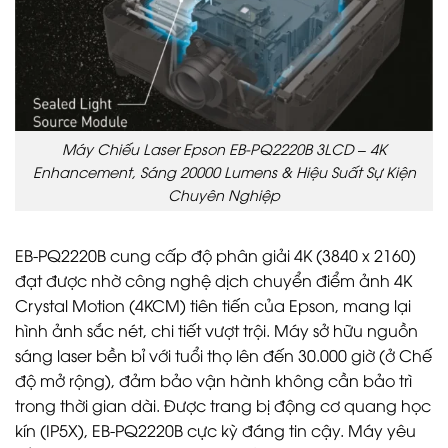
Máy Chiếu Laser Epson EB-PQ2220B 3LCD – 4K
Enhancement, Sáng 20000 Lumens & Hiệu Suất Sự Kiện
Chuyên Nghiệp
EB-PQ2220B cung cấp độ phân giải 4K (3840 x 2160)
đạt được nhờ công nghệ dịch chuyển điểm ảnh 4K
Crystal Motion (4KCM) tiên tiến của Epson, mang lại
hình ảnh sắc nét, chi tiết vượt trội. Máy sở hữu nguồn
sáng laser bền bỉ với tuổi thọ lên đến 30.000 giờ (ở Chế
độ mở rộng), đảm bảo vận hành không cần bảo trì
trong thời gian dài. Được trang bị động cơ quang học
kín (IP5X), EB-PQ2220B cực kỳ đáng tin cậy. Máy yêu