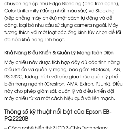
chuyên nghiệp như Edge Blending (pha trộn cạnh),
Color Uniformity (đồng nhất màu sắc) và Stacking
(xếp chồng máy chiếu) một cách tự động và dễ
dàng, loại bỏ nhu cầu sử dụng camera ngoài. Máy
tương thích với một loạt các ống kính tùy chọn để tối
đa hóa khả năng linh hoạt.
Khả Năng Điều Khiển & Quản Lý Mạng Toàn Diện
Máy chiếu này được tích hợp đầy đủ các tính năng
điều khiển và quản lý mạng, bao gồm HDBaseT, LAN,
RS-232C, tương thích với các giao thức quản lý phổ
biến trong ngành (Crestron, AMX, Extron, PJLink). Điều
này cho phép giám sát, quản lý và điều khiển đội
máy chiếu từ xa một cách hiệu quả và liền mạch.
Thông số kỹ thuật nổi bật của Epson EB-
PQ2220B
– Công nghệ hiển thị: 3LCD 3-Chip Technology