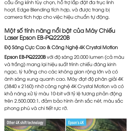
cầu ống kính tùy chọn, hỗ trợ lắp đặt đa trục linh
hoạt, Edge Blending tích hợp, và được trang bị
camera tích hợp cho việc hiệu chuẩn tự động.
Một số tính năng nổi bật của Máy Chiếu
Laser Epson EB-PQ2220B
Độ Sáng Cực Cao & Công Nghệ 4K Crystal Motion
Epson EB-PQ2220B
với độ sáng 20.000 lumen (cả màu
và trắng) mang lại hiệu suất trình chiếu đáng kinh
ngạc, lý tưởng cho các không gian rộng lớn và có
ánh sáng xung quanh cao. Máy đạt độ phân giải 4K
(3840 x 2160) nhờ công nghệ 4K Crystal Motion và có
khả năng xử lý màu 10-bit với tỷ lệ tương phản động
trên 2.500.000:1, đảm bảo hình ảnh sắc nét, màu sắc
phong phú và chi tiết rực rỡ.