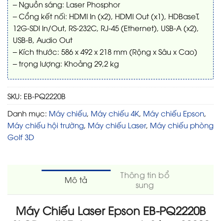
– Nguồn sáng: Laser Phosphor
– Cổng kết nối: HDMI In (x2), HDMI Out (x1), HDBaseT,
12G-SDI In/Out, RS-232C, RJ-45 (Ethernet), USB-A (x2),
USB-B, Audio Out
– Kích thước: 586 x 492 x 218 mm (Rộng x Sâu x Cao)
– trọng lượng: Khoảng 29,2 kg
SKU:
EB-PQ2220B
Danh mục:
Máy chiếu
,
Máy chiếu 4K
,
Máy chiếu Epson
,
Máy chiếu hội trường
,
Máy chiếu Laser
,
Máy chiếu phòng
Golf 3D
Thông tin bổ
Mô tả
sung
Máy Chiếu Laser Epson EB-PQ2220B