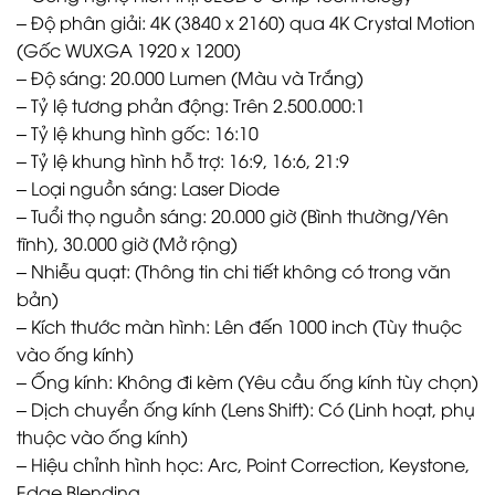
– Độ phân giải: 4K (3840 x 2160) qua 4K Crystal Motion
(Gốc WUXGA 1920 x 1200)
– Độ sáng: 20.000 Lumen (Màu và Trắng)
– Tỷ lệ tương phản động: Trên 2.500.000:1
– Tỷ lệ khung hình gốc: 16:10
– Tỷ lệ khung hình hỗ trợ: 16:9, 16:6, 21:9
– Loại nguồn sáng: Laser Diode
– Tuổi thọ nguồn sáng: 20.000 giờ (Bình thường/Yên
tĩnh), 30.000 giờ (Mở rộng)
– Nhiễu quạt: (Thông tin chi tiết không có trong văn
bản)
– Kích thước màn hình: Lên đến 1000 inch (Tùy thuộc
vào ống kính)
– Ống kính: Không đi kèm (Yêu cầu ống kính tùy chọn)
– Dịch chuyển ống kính (Lens Shift): Có (Linh hoạt, phụ
thuộc vào ống kính)
– Hiệu chỉnh hình học: Arc, Point Correction, Keystone,
Edge Blending