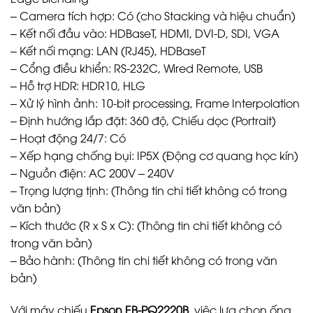
– Camera tích hợp: Có (cho Stacking và hiệu chuẩn)
– Kết nối đầu vào: HDBaseT, HDMI, DVI-D, SDI, VGA
– Kết nối mạng: LAN (RJ45), HDBaseT
– Cổng điều khiển: RS-232C, Wired Remote, USB
– Hỗ trợ HDR: HDR10, HLG
– Xử lý hình ảnh: 10-bit processing, Frame Interpolation
– Định hướng lắp đặt: 360 độ, Chiếu dọc (Portrait)
– Hoạt động 24/7: Có
– Xếp hạng chống bụi: IP5X (Động cơ quang học kín)
– Nguồn điện: AC 200V – 240V
– Trọng lượng tịnh: (Thông tin chi tiết không có trong
văn bản)
– Kích thước (R x S x C): (Thông tin chi tiết không có
trong văn bản)
– Bảo hành: (Thông tin chi tiết không có trong văn
bản)
Với máy chiếu
Epson EB-PQ2220B
, việc lựa chọn ống