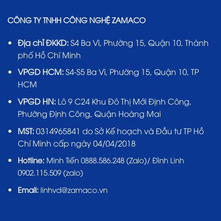
CÔNG TY TNHH CÔNG NGHỆ ZAMACO
Địa chỉ ĐKKD:
S4 Ba Vì, Phường 15, Quận 10, Thành
phố Hồ Chí Minh
VPGD HCM:
S4-S5 Ba Vì, Phường 15, Quận 10, TP
HCM
VPGD HN:
Lô 9 C24 Khu Đô Thị Mới Định Công,
Phường Định Công, Quận Hoàng Mai
MST:
0314965841 do Sở Kế hoạch và Đầu tư TP Hồ
Chí Minh cấp ngày 04/04/2018
Hotline:
Minh Tiến 0888.586.248 (Zalo)/ Đình Linh
0902.115.509 (zalo)
Email:
linhvd@zamaco.vn