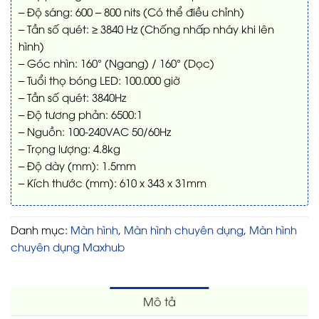
– Độ sáng: 600 – 800 nits (Có thể điều chỉnh)
– Tần số quét: ≥ 3840 Hz (Chống nhấp nháy khi lên
hình)
– Góc nhìn: 160° (Ngang) / 160° (Dọc)
– Tuổi thọ bóng LED: 100.000 giờ
– Tần số quét: 3840Hz
– Độ tương phản: 6500:1
– Nguồn: 100-240VAC 50/60Hz
– Trọng lượng: 4.8kg
– Độ dày (mm): 1.5mm
– Kích thước (mm): 610 x 343 x 31mm
Danh mục:
Màn hình
,
Màn hình chuyên dụng
,
Màn hình
chuyên dụng Maxhub
Mô tả