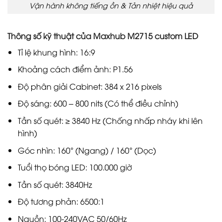
Vận hành không tiếng ồn & Tản nhiệt hiệu quả
Thông số kỹ thuật của Maxhub M2715 custom LED
Tỉ lệ khung hình: 16:9
Khoảng cách điểm ảnh: P1.56
Độ phân giải Cabinet: 384 x 216 pixels
Độ sáng: 600 – 800 nits (Có thể điều chỉnh)
Tần số quét: ≥ 3840 Hz (Chống nhấp nháy khi lên
hình)
Góc nhìn: 160° (Ngang) / 160° (Dọc)
Tuổi thọ bóng LED: 100.000 giờ
Tần số quét: 3840Hz
Độ tương phản: 6500:1
Nguồn: 100-240VAC 50/60Hz