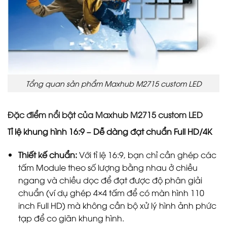
Tổng quan sản phẩm Maxhub M2715 custom LED
Đặc điểm nổi bật của Maxhub M2715 custom LED
Tỉ lệ khung hình 16:9 – Dễ dàng đạt chuẩn Full HD/4K
Thiết kế chuẩn:
Với tỉ lệ 16:9, bạn chỉ cần ghép các
tấm Module theo số lượng bằng nhau ở chiều
ngang và chiều dọc để đạt được độ phân giải
chuẩn (ví dụ ghép 4×4 tấm để có màn hình 110
inch Full HD) mà không cần bộ xử lý hình ảnh phức
tạp để co giãn khung hình.