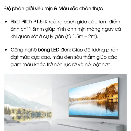
Độ phân giải siêu mịn & Màu sắc chân thực
Pixel Pitch P1.5:
Khoảng cách giữa các tâm điểm
ảnh chỉ 1.5mm giúp hình ảnh mịn màng ngay cả
khi quan sát ở cự ly gần (từ 1.5m – 2m).
Công nghệ bóng LED đen:
Giúp độ tương phản
đạt mức cực cao, màu đen sâu thẳm giúp các
gam màu khác trở nên rực rỡ và nổi bật hơn.