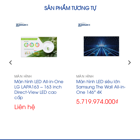
SẢN PHẨM TƯƠNG TỰ
MÀN HÌNH
MÀN HÌNH
Màn hình LED All-in-One
Màn hình LED siêu lớn
LG LAPA163 – 163 inch
Samsung The Wall All-in-
Direct-View LED cao
One 146″ 4K
cấp
5.719.974.000
₫
Liên hệ