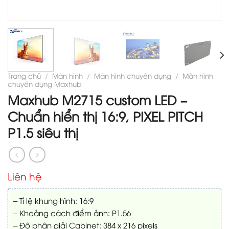
Trang chủ
/
Màn hình
/
Màn hình chuyên dụng
/
Màn hình
chuyên dụng Maxhub
Maxhub M2715 custom LED –
Chuẩn hiển thị 16:9, PIXEL PITCH
P1.5 siêu thị
Liên hệ
– Tỉ lệ khung hình: 16:9
– Khoảng cách điểm ảnh: P1.56
– Độ phân giải Cabinet: 384 x 216 pixels