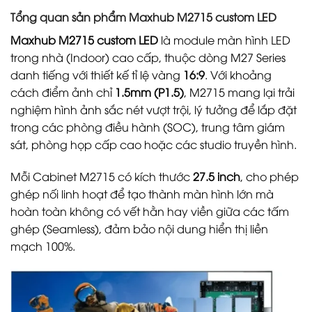
Tổng quan sản phẩm Maxhub M2715 custom LED
Maxhub M2715 custom LED
là module màn hình LED
trong nhà (Indoor) cao cấp, thuộc dòng M27 Series
danh tiếng với thiết kế tỉ lệ vàng
16:9
. Với khoảng
cách điểm ảnh chỉ
1.5mm (P1.5)
, M2715 mang lại trải
nghiệm hình ảnh sắc nét vượt trội, lý tưởng để lắp đặt
trong các phòng điều hành (SOC), trung tâm giám
sát, phòng họp cấp cao hoặc các studio truyền hình.
Mỗi Cabinet M2715 có kích thước
27.5 inch
, cho phép
ghép nối linh hoạt để tạo thành màn hình lớn mà
hoàn toàn không có vết hằn hay viền giữa các tấm
ghép (Seamless), đảm bảo nội dung hiển thị liền
mạch 100%.