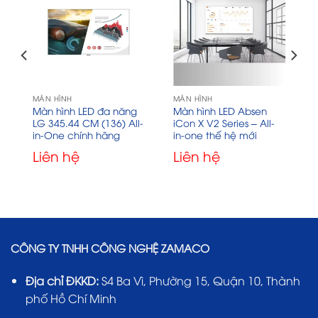
MÀN HÌNH
MÀN HÌNH
e
Màn hình LED đa năng
Màn hình LED Absen
LG 345.44 CM (136) All-
iCon X V2 Series – All-
in-One chính hãng
in-one thế hệ mới
Liên hệ
Liên hệ
CÔNG TY TNHH CÔNG NGHỆ ZAMACO
Địa chỉ ĐKKD:
S4 Ba Vì, Phường 15, Quận 10, Thành
phố Hồ Chí Minh