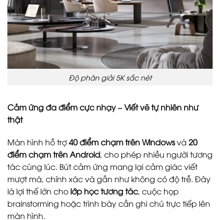
Độ phân giải 5K sắc nét
Cảm ứng đa điểm cực nhạy – Viết vẽ tự nhiên như
thật
Màn hình hỗ trợ
40 điểm chạm trên Windows
và
20
điểm chạm trên Android
, cho phép nhiều người tương
tác cùng lúc. Bút cảm ứng mang lại cảm giác viết
mượt mà, chính xác và gần như không có độ trễ. Đây
là lợi thế lớn cho
lớp học tương tác
, cuộc họp
brainstorming hoặc trình bày cần ghi chú trực tiếp lên
màn hình.