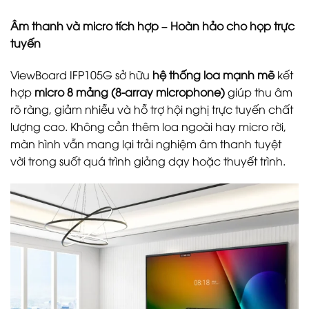
Âm thanh và micro tích hợp – Hoàn hảo cho họp trực
tuyến
ViewBoard IFP105G sở hữu
hệ thống loa mạnh mẽ
kết
hợp
micro 8 mảng (8-array microphone)
giúp thu âm
rõ ràng, giảm nhiễu và hỗ trợ hội nghị trực tuyến chất
lượng cao. Không cần thêm loa ngoài hay micro rời,
màn hình vẫn mang lại trải nghiệm âm thanh tuyệt
vời trong suốt quá trình giảng dạy hoặc thuyết trình.