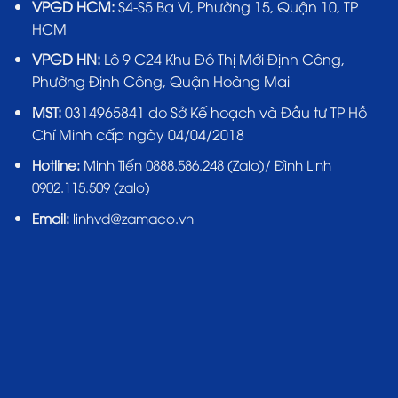
VPGD HCM:
S4-S5 Ba Vì, Phường 15, Quận 10, TP
HCM
VPGD HN:
Lô 9 C24 Khu Đô Thị Mới Định Công,
Phường Định Công, Quận Hoàng Mai
MST:
0314965841 do Sở Kế hoạch và Đầu tư TP Hồ
Chí Minh cấp ngày 04/04/2018
Hotline:
Minh Tiến 0888.586.248 (Zalo)/ Đình Linh
0902.115.509 (zalo)
Email:
linhvd@zamaco.vn