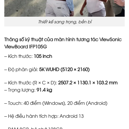
Thiết kế sang trọng, bền bỉ
Thông số kỹ thuật của
màn hình tương tác ViewSonic
ViewBoard IFP105G
– Kích thước:
105 inch
– Độ phân giải:
5K WUHD (5120 × 2160)
– Kích thước (R × C × D):
2507.2 × 1130.1 × 103.2 mm
– Trọng lượng:
91.4 kg
– Touch: 40 điểm (Windows), 20 điểm (Android)
– Hệ điều hành tích hợp: Android 13