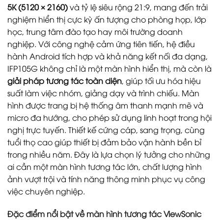
5K (5120 × 2160)
và tỷ lệ siêu rộng 21:9, mang đến trải
nghiệm hiển thị cực kỳ ấn tượng cho phòng họp, lớp
học, trung tâm đào tạo hay môi trường doanh
nghiệp. Với công nghệ cảm ứng tiên tiến, hệ điều
hành Android tích hợp và khả năng kết nối đa dạng,
IFP105G không chỉ là một màn hình hiển thị, mà còn là
giải pháp tương tác toàn diện
, giúp tối ưu hóa hiệu
suất làm việc nhóm, giảng dạy và trình chiếu. Màn
hình được trang bị hệ thống âm thanh mạnh mẽ và
micro đa hướng, cho phép sử dụng linh hoạt trong hội
nghị trực tuyến. Thiết kế cứng cáp, sang trọng, cùng
tuổi thọ cao giúp thiết bị đảm bảo vận hành bền bỉ
trong nhiều năm. Đây là lựa chọn lý tưởng cho những
ai cần một màn hình tương tác lớn, chất lượng hình
ảnh vượt trội và tính năng thông minh phục vụ công
việc chuyên nghiệp.
Đặc điểm nổi bật về
màn hình tương tác ViewSonic