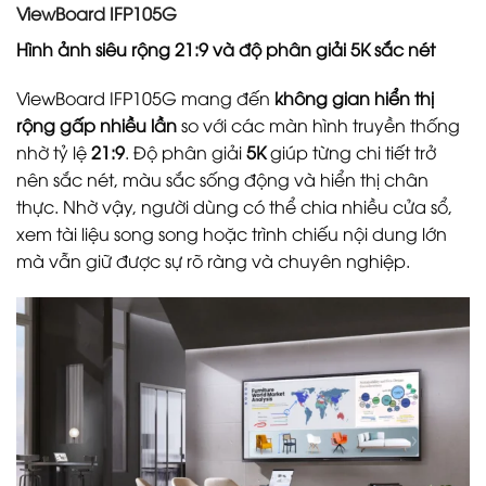
ViewBoard IFP105G
Hình ảnh siêu rộng 21:9 và độ phân giải 5K sắc nét
ViewBoard IFP105G mang đến
không gian hiển thị
rộng gấp nhiều lần
so với các màn hình truyền thống
nhờ tỷ lệ
21:9
. Độ phân giải
5K
giúp từng chi tiết trở
nên sắc nét, màu sắc sống động và hiển thị chân
thực. Nhờ vậy, người dùng có thể chia nhiều cửa sổ,
xem tài liệu song song hoặc trình chiếu nội dung lớn
mà vẫn giữ được sự rõ ràng và chuyên nghiệp.