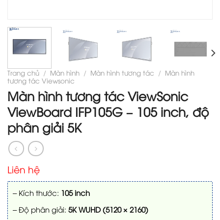
Trang chủ
/
Màn hình
/
Màn hình tương tác
/
Màn hình
tương tác Viewsonic
Màn hình tương tác ViewSonic
ViewBoard IFP105G – 105 inch, độ
phân giải 5K
Liên hệ
– Kích thước:
105 inch
– Độ phân giải:
5K WUHD (5120 × 2160)