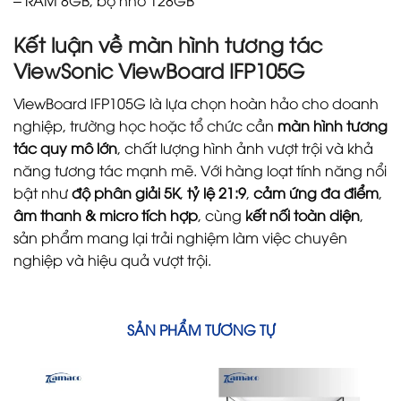
– RAM 8GB, bộ nhớ 128GB
Kết luận về
màn hình tương tác
ViewSonic ViewBoard IFP105G
ViewBoard IFP105G là lựa chọn hoàn hảo cho doanh
nghiệp, trường học hoặc tổ chức cần
màn hình tương
tác quy mô lớn
, chất lượng hình ảnh vượt trội và khả
năng tương tác mạnh mẽ. Với hàng loạt tính năng nổi
bật như
độ phân giải 5K
,
tỷ lệ 21:9
,
cảm ứng đa điểm
,
âm thanh & micro tích hợp
, cùng
kết nối toàn diện
,
sản phẩm mang lại trải nghiệm làm việc chuyên
nghiệp và hiệu quả vượt trội.
SẢN PHẨM TƯƠNG TỰ