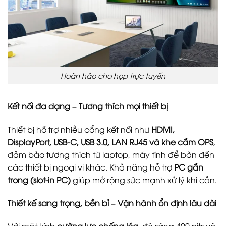
Hoàn hảo cho họp trực tuyến
Kết nối đa dạng – Tương thích mọi thiết bị
Thiết bị hỗ trợ nhiều cổng kết nối như
HDMI,
DisplayPort, USB-C, USB 3.0, LAN RJ45 và khe cắm OPS
,
đảm bảo tương thích từ laptop, máy tính để bàn đến
các thiết bị ngoại vi khác. Khả năng hỗ trợ
PC gắn
trong (slot-in PC)
giúp mở rộng sức mạnh xử lý khi cần.
Thiết kế sang trọng, bền bỉ – Vận hành ổn định lâu dài
Với mặt kính
cường lực chống lóa
, độ sáng 400 nits và