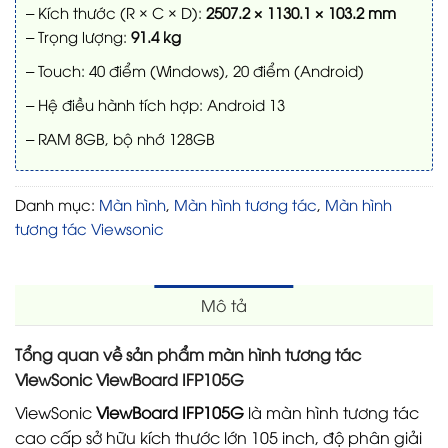
– Kích thước (R × C × D):
2507.2 × 1130.1 × 103.2 mm
– Trọng lượng:
91.4 kg
– Touch: 40 điểm (Windows), 20 điểm (Android)
– Hệ điều hành tích hợp: Android 13
– RAM 8GB, bộ nhớ 128GB
Danh mục:
Màn hình
,
Màn hình tương tác
,
Màn hình
tương tác Viewsonic
Mô tả
Tổng quan về sản phẩm màn hình tương tác
ViewSonic ViewBoard IFP105G
ViewSonic
ViewBoard IFP105G
là màn hình tương tác
cao cấp sở hữu kích thước lớn 105 inch, độ phân giải