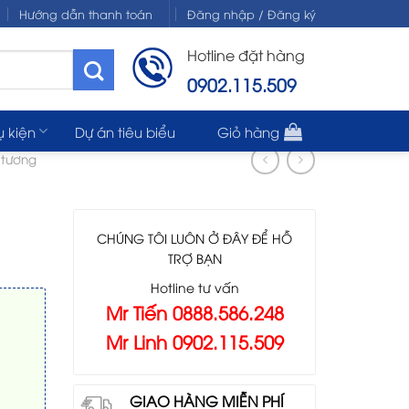
Hướng dẫn thanh toán
Đăng nhập / Đăng ký
Hotline đặt hàng
0902.115.509
ụ kiện
Dự án tiêu biểu
Giỏ hàng
 tương
CHÚNG TÔI LUÔN Ở ĐÂY ĐỂ HỖ
TRỢ BẠN
Hotline tư vấn
Mr Tiến 0888.586.248
Mr Linh 0902.115.509
GIAO HÀNG MIỄN PHÍ