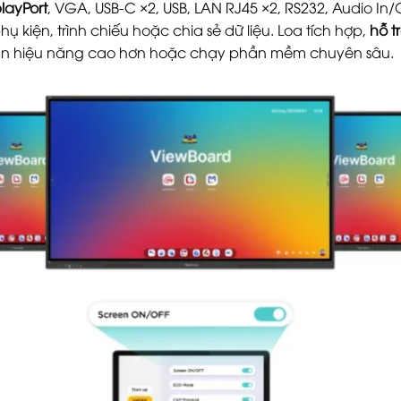
layPort
, VGA, USB-C ×2, USB, LAN RJ45 ×2, RS232, Audio In
 phụ kiện, trình chiếu hoặc chia sẻ dữ liệu. Loa tích hợp,
hỗ t
ần hiệu năng cao hơn hoặc chạy phần mềm chuyên sâu.