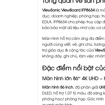
Tổng quan về sản ph
ViewSonic ViewBoard IFP8634
là mà
dục, doanh nghiệp, phòng họp, tr
EDLA, IFP8634 cho phép truy cập đ
bảo bảo mật dữ liệu nhờ các cơ 
Màn hình hỗ trợ cảm ứng đa điể
người cùng viết, vẽ, ghi chú, tư
trợ giáo dục & cộng tác của
ViewS
không dây, ghi chú, làm việc nhóm
Đặc điểm nổi bật của
Màn hình lớn 86″ 4K UHD – hi
Màn hình 86 inch
, độ phân giải
UHD
DLED, hỗ trợ 1.07 tỷ màu, độ sáng 
phòng học/ phòng họp. Góc nhìn r
quanh màn hình.