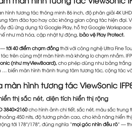
ẩm màn hình tương tác ViewSonic IF
n hình tương tác thông minh 86 inch, độ phân giải 4K UHD,
ung tâm đào tạo hay các không gian cộng tác hiện đại. V
ầy đủ ứng dụng từ Google Play, hỗ trợ Google Workspace 
chế như mã hóa, cập nhật tự động,
bảo vệ Play Protect.
m —
tới 40 điểm chạm đồng
thời với công nghệ Ultra Fine To
ơng tác trên cùng một màn hình mà không lo chạm nhầm. I
onic (như myViewBoard),
cho phép dùng như bảng trắng số
 … biến màn hình thành trung tâm tương tác, cộng tác và
 màn hình tương tác ViewSonic IFP8
ển thị sắc nét, diện tích hiển thị rộng
 3840×2160
cho hình ảnh chi tiết, sắc nét, màu sắc trung
khoảng 450 nits, độ tương phản cao, cho khả năng hiển thị
ộng tới 178°/178°, đúng nghĩa “
mọi góc nhìn đều rõ
” — th