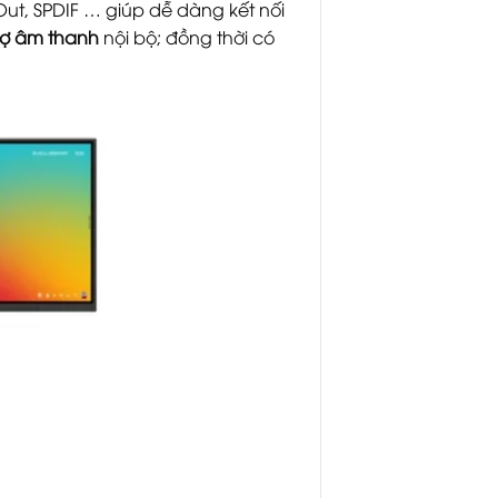
/Out, SPDIF … giúp dễ dàng kết nối
rợ âm thanh
nội bộ; đồng thời có