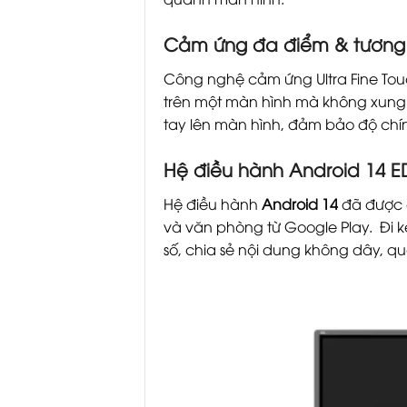
Cảm ứng đa điểm & tương t
Công nghệ cảm ứng Ultra Fine Tou
trên một màn hình mà không xung 
tay lên màn hình, đảm bảo độ chín
Hệ điều hành Android 14 E
Hệ điều hành
Android 14
đã được 
và văn phòng từ Google Play. Đi
số, chia sẻ nội dung không dây, quả