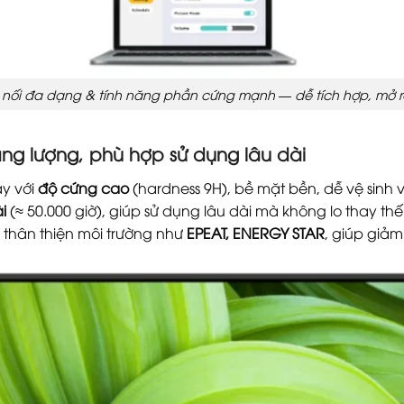
 nối đa dạng & tính năng phần cứng mạnh — dễ tích hợp, mở 
năng lượng, phù hợp sử dụng lâu dài
y với
độ cứng cao
(hardness 9H), bề mặt bền, dễ vệ sinh 
i
(≈ 50.000 giờ), giúp sử dụng lâu dài mà không lo thay thế
 thân thiện môi trường như
EPEAT, ENERGY STAR
, giúp giảm