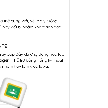
 thể cùng viết, vẽ, giơ ý tưởng
 hay viết bị nhầm khi vô tình đặt
ụng
truy cập đầy đủ ứng dụng học tập
ager
— hỗ trợ bảng trắng kỹ thuật
p nhóm hay làm việc từ xa.