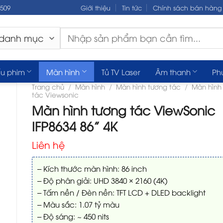
.509
Giới thiệu
Tin tức
Chính sách bán hàng
Tìm
kiếm:
u phim
Màn hình
Tủ TV Laser
Âm thanh
Ph
Trang chủ
/
Màn hình
/
Màn hình tương tác
/
Màn hình
tác Viewsonic
Màn hình tương tác ViewSonic
IFP8634 86” 4K
Liên hệ
– Kích thước màn hình: 86 inch
– Độ phân giải: UHD 3840 × 2160 (4K)
– Tấm nền / Đèn nền: TFT LCD + DLED backlight
– Màu sắc: 1.07 tỷ màu
– Độ sáng: ~ 450 nits