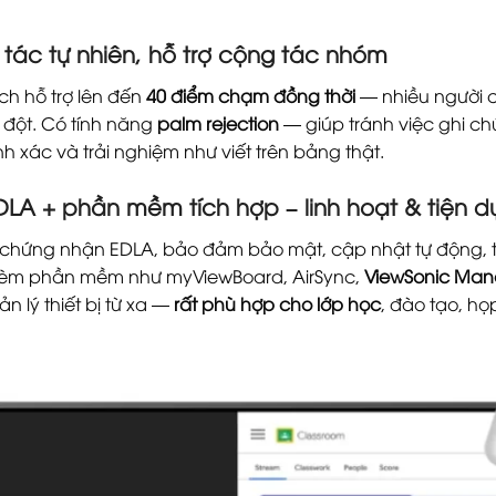
ác tự nhiên, hỗ trợ cộng tác nhóm
ch hỗ trợ lên đến
40 điểm chạm đồng thời
— nhiều người có
đột. Có tính năng
palm rejection
— giúp tránh việc ghi chú
h xác và trải nghiệm như viết trên bảng thật.
DLA + phần mềm tích hợp – linh hoạt & tiện d
chứng nhận EDLA, bảo đảm bảo mật, cập nhật tự động, 
 kèm phần mềm như myViewBoard, AirSync,
ViewSonic Man
n lý thiết bị từ xa —
rất phù hợp cho lớp học
, đào tạo, họ