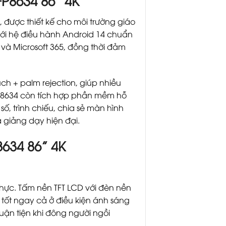
P8634 86” 4K
 được thiết kế cho môi trường giáo
ới hệ điều hành Android 14 chuẩn
và Microsoft 365, đồng thời đảm
uch + palm rejection, giúp nhiều
FP8634 còn tích hợp phần mềm hỗ
, trình chiếu, chia sẻ màn hình
 giảng dạy hiện đại.
634 86” 4K
 thực. Tấm nền TFT LCD với đèn nền
 tốt ngay cả ở điều kiện ánh sáng
uận tiện khi đông người ngồi