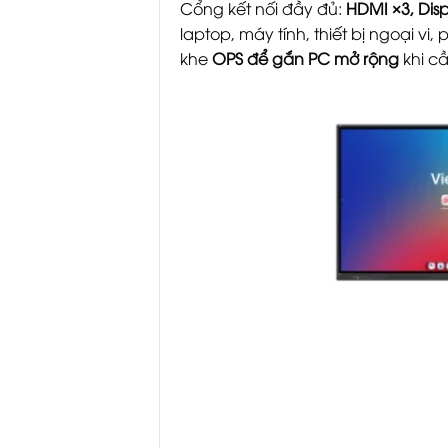
Cổng kết nối đầy đủ:
HDMI ×3, Disp
laptop, máy tính, thiết bị ngoại vi,
khe
OPS để gắn PC mở rộng
khi c