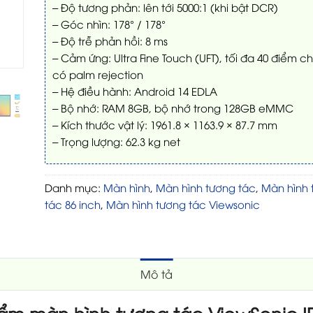
– Độ tương phản: lên tới 5000:1 (khi bật DCR)
– Góc nhìn: 178° / 178°
– Độ trễ phản hồi: 8 ms
– Cảm ứng: Ultra Fine Touch (UFT), tối đa 40 điểm c
có palm rejection
– Hệ điều hành: Android 14 EDLA
– Bộ nhớ: RAM 8GB, bộ nhớ trong 128GB eMMC
– Kích thước vật lý: 1961.8 × 1163.9 × 87.7 mm
– Trọng lượng: 62.3 kg net
Danh mục:
Màn hình
,
Màn hình tương tác
,
Màn hình 
tác 86 inch
,
Màn hình tương tác Viewsonic
Mô tả