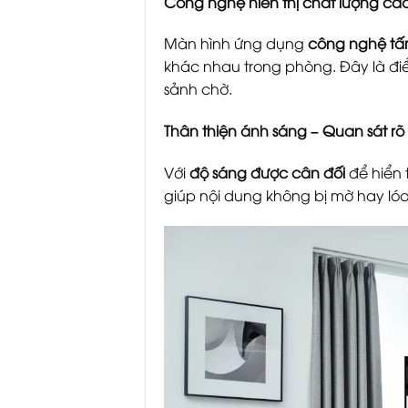
Công nghệ hiển thị chất lượng ca
Màn hình ứng dụng
công nghệ tấ
khác nhau trong phòng. Đây là điể
sảnh chờ.
Thân thiện ánh sáng – Quan sát rõ
Với
độ sáng được cân đối
để hiển 
giúp nội dung không bị mờ hay lóa,