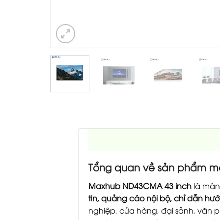
Tổng quan về sản phẩm màn
Maxhub ND43CMA 43 inch
là màn 
tin, quảng cáo nội bộ, chỉ dẫn hư
nghiệp, cửa hàng, đại sảnh, văn 