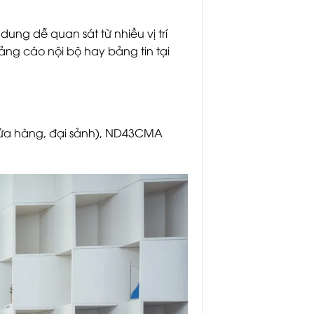
dung dễ quan sát từ nhiều vị trí
ảng cáo nội bộ hay bảng tin tại
 cửa hàng, đại sảnh), ND43CMA