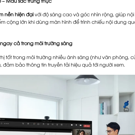
o – Màu sắc trung thực
m nền hiện đại
với độ sáng cao và góc nhìn rộng, giúp nội 
m cộng lớn khi dùng màn hình để trình chiếu nội dung qu
 ngay cả trong môi trường sáng
thị tốt trong môi trường nhiều ánh sáng (như văn phòng,
 đảm bảo thông tin truyền tải hiệu quả tới người xem.