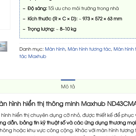
– Độ sáng:
Tối ưu cho môi trường trong nhà
– Kích thước (R × C × D):
~
973 × 572 × 63 mm
– Trọng lượng:
~
8–10 kg
Danh mục:
Màn hình
,
Màn hình tương tác
,
Màn hình 
tác Maxhub
Mô tả
 hình hiển thị thông minh Maxhub ND43CMA 
hình hiển thị chuyên dụng cỡ nhỏ, được thiết kế để phục
ớng dẫn, bảng tin kỹ thuật số và các ứng dụng thương mạ
phòng hoặc khu vực công cộng. Khác với màn hình tương 