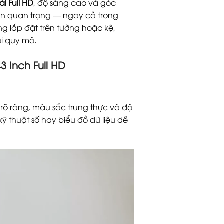
i Full HD
, độ sáng cao và góc
tin quan trọng — ngay cả trong
g lắp đặt trên tường hoặc kệ,
ọi quy mô.
 Inch Full HD
 rõ ràng, màu sắc trung thực và độ
 thuật số hay biểu đồ dữ liệu dễ