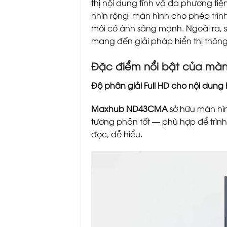
thị nội dung tĩnh và đa phương ti
nhìn rộng, màn hình cho phép trìn
môi có ánh sáng mạnh. Ngoài ra, 
mang đến giải pháp hiển thị thông
Đặc điểm nổi bật của màn 
Độ phân giải Full HD cho nội dung h
Maxhub ND43CMA
sở hữu màn hì
tương phản tốt — phù hợp để trình
đọc, dễ hiểu.