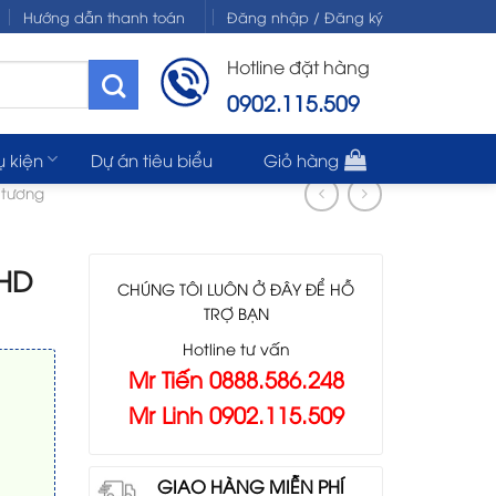
Hướng dẫn thanh toán
Đăng nhập / Đăng ký
Hotline đặt hàng
0902.115.509
ụ kiện
Dự án tiêu biểu
Giỏ hàng
 tương
 HD
CHÚNG TÔI LUÔN Ở ĐÂY ĐỂ HỖ
TRỢ BẠN
Hotline tư vấn
Mr Tiến 0888.586.248
Mr Linh 0902.115.509
GIAO HÀNG MIỄN PHÍ