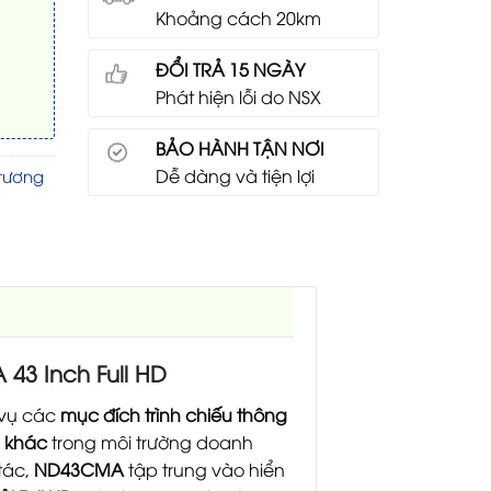
Khoảng cách 20km
ĐỔI TRẢ 15 NGÀY
Phát hiện lỗi do NSX
BẢO HÀNH TẬN NƠI
Dễ dàng và tiện lợi
tương
43 Inch Full HD
 vụ các
mục đích trình chiếu thông
i khác
trong môi trường doanh
tác,
ND43CMA
tập trung vào hiển