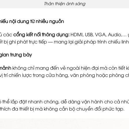
Thân thiện ánh sáng
chiếu nội dung từ nhiều nguồn
ủ các
cổng kết nối thông dụng:
HDMI, USB, VGA, Audio,… g
 bị ghi phát trực tiếp — mang lại giải pháp trình chiếu li
 gian trưng bày
 mảnh
không chỉ mang đến vẻ ngoài hiện đại mà còn tiết
vị trí chiến lược trong cửa hàng, văn phòng hoặc phòng 
có thể lắp đặt nhanh chóng, dễ dàng vận hành cho cả n
 thích đa thiết bị mà không cần bộ chuyển đổi phức tạp.