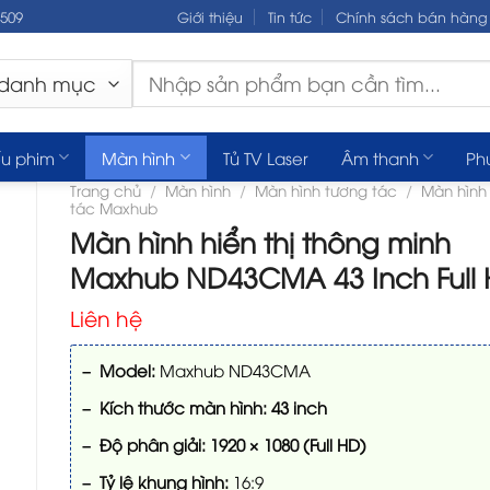
.509
Giới thiệu
Tin tức
Chính sách bán hàng
Tìm
kiếm:
u phim
Màn hình
Tủ TV Laser
Âm thanh
Ph
Trang chủ
/
Màn hình
/
Màn hình tương tác
/
Màn hình
tác Maxhub
Màn hình hiển thị thông minh
Maxhub ND43CMA 43 Inch Full
Liên hệ
– Model:
Maxhub ND43CMA
– Kích thước màn hình:
43 inch
– Độ phân giải:
1920 × 1080 (Full HD)
– Tỷ lệ khung hình:
16:9