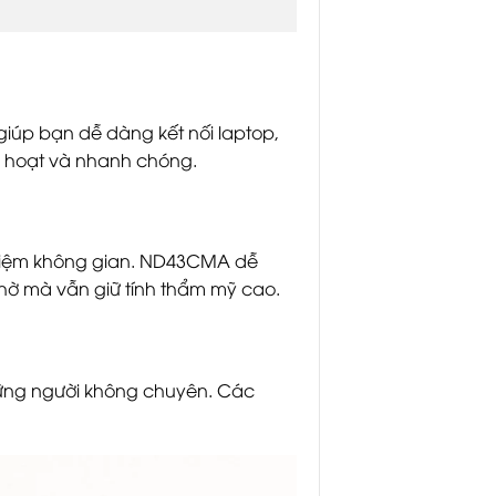
iúp bạn dễ dàng kết nối laptop,
nh hoạt và nhanh chóng.
 kiệm không gian. ND43CMA dễ
chờ mà vẫn giữ tính thẩm mỹ cao.
hững người không chuyên. Các