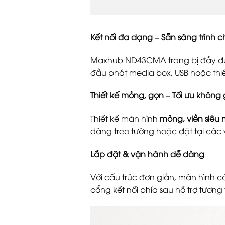
Kết nối đa dạng – Sẵn sàng trình 
Maxhub ND43CMA trang bị đầy đ
đầu phát media box, USB hoặc thiết
Thiết kế mỏng, gọn – Tối ưu không
Thiết kế màn hình
mỏng, viền siêu
dàng treo tường hoặc đặt tại các 
Lắp đặt & vận hành dễ dàng
Với cấu trúc đơn giản, màn hình 
cổng kết nối phía sau hỗ trợ tương