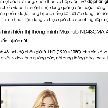
ện một cách rõ ràng, chân thực và hấp dẫn. Với
độ phân giả
h chiếu video, hình ảnh, nội dung quảng cáo hoặc thông 
sản phẩm được trang bị các cổng kết nối đa dạng, dễ dàn
 tin linh hoạt, tiện dụng và hiệu quả cho doanh nghiệp m
hình hiển thị thông minh Maxhub ND43CMA 43
iển thị sắc nét
nh
43 inch độ phân giải Full HD (1920 × 1080)
, cho hình ảnh
 chiếu video, ảnh quảng cáo, nội dung thông báo, menu kỹ