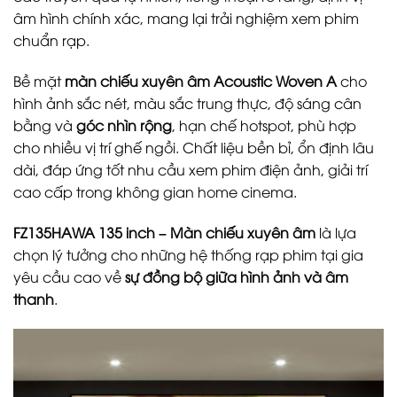
âm hình chính xác, mang lại trải nghiệm xem phim
chuẩn rạp.
Bề mặt
màn chiếu xuyên âm Acoustic Woven A
cho
hình ảnh sắc nét, màu sắc trung thực, độ sáng cân
bằng và
góc nhìn rộng
, hạn chế hotspot, phù hợp
cho nhiều vị trí ghế ngồi. Chất liệu bền bỉ, ổn định lâu
dài, đáp ứng tốt nhu cầu xem phim điện ảnh, giải trí
cao cấp trong không gian home cinema.
FZ135HAWA 135 inch – Màn chiếu xuyên âm
là lựa
chọn lý tưởng cho những hệ thống rạp phim tại gia
yêu cầu cao về
sự đồng bộ giữa hình ảnh và âm
thanh
.