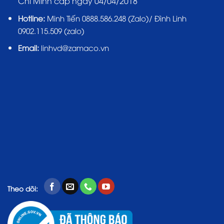
Chí Minh cấp ngày 04/04/2018
Hotline:
Minh Tiến 0888.586.248 (Zalo)/ Đình Linh
0902.115.509 (zalo)
Email:
linhvd@zamaco.vn
Theo dõi: