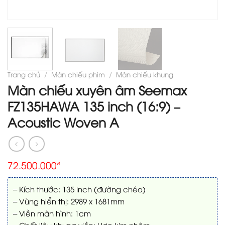
Trang chủ
/
Màn chiếu phim
/
Màn chiếu khung
Màn chiếu xuyên âm Seemax
FZ135HAWA 135 inch (16:9) –
Acoustic Woven A
72.500.000
₫
– Kích thước: 135 inch (đường chéo)
– Vùng hiển thị: 2989 x 1681mm
– Viền màn hình: 1cm
– Chất liệu khung viền: Hợp kim nhôm