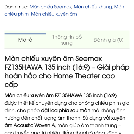
Danh mục:
Màn chiếu Seemax
,
Màn chiếu khung
,
Màn
chiếu phim
,
Màn chiếu xuyên âm
Thông tin bổ
Mô tả
Đánh giá (0)
sung
Màn chiếu xuyên âm Seemax
FZ135HAWA 135 inch (16:9) – Giải pháp
hoàn hảo cho Home Theater cao
cấp
Màn chiếu xuyên âm FZ135HAWA 135 inch (16:9)
được thiết kế chuyên dụng cho phòng chiếu phim gia
đình, cho phép
đặt loa phía sau màn
mà không ảnh
hưởng đến chất lượng âm thanh. Sử dụng
vải xuyên
âm Acoustic Woven A
, màn giúp âm thanh trung –
cao truyền qua tự nhiên, tiếng thoại rõ ràng, định vị