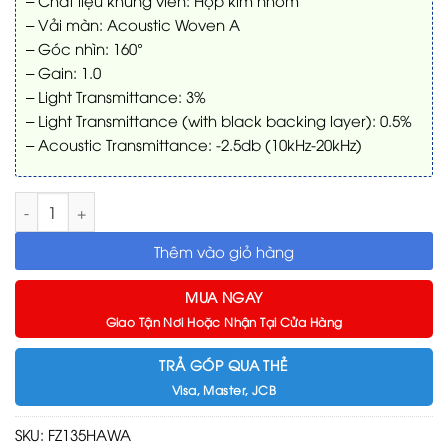
– Vải màn: Acoustic Woven A
– Góc nhìn: 160°
– Gain: 1.0
– Light Transmittance: 3%
– Light Transmittance (with black backing layer): 0.5%
– Acoustic Transmittance: -2.5db (10kHz-20kHz)
Màn chiếu xuyên âm Seemax FZ135HAWA 135 inch (16:9) - Ac
Thêm vào giỏ hàng
MUA NGAY
Giao Tận Nơi Hoặc Nhận Tại Cửa Hàng
TRẢ GÓP QUA THẺ
Visa, Master, JCB
SKU:
FZ135HAWA