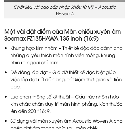
Chất liệu vải cao cấp nhập khẩu từ Mỹ – Acoustic
Woven A
Một vài đặt điểm của Màn chiếu xuyên âm
Seemax FZ135HAWA 135 inch (16:9)
Khung hợp kim nhôm – Thiết kế độc đáo dành cho
những ai yêu thích màn hình viền mỏng, khung
nhìn ra ngoài chỉ 1cm.
Dễ dàng lắp đặt – Giá đỡ thiết kế đặc biệt giúp
việc lắp đặt rất dễ dàng, tiết kiệm thời gian và tiền
bạc.
Lựa chọn thông số kỹ thuật – Cấu trúc nhôm hợp
kim chắc chắn duy trì màn hình phẳng, kích thước
lên đến 200 ”16: 9.
Sử dụng vải màn xuyên âm Acoustic Woven A cho
phép đặt âm thanh phía sau màn chiếu