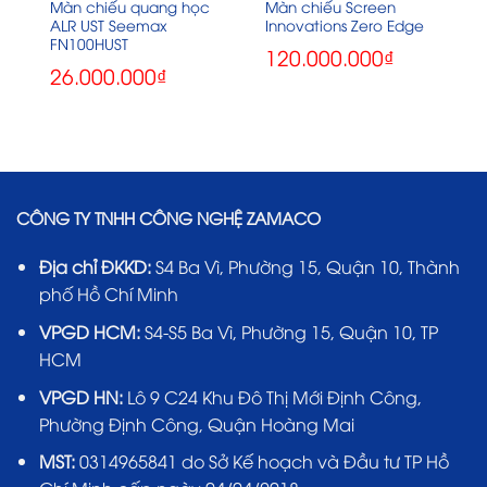
Màn chiếu quang học
Màn chiếu Screen
ALR UST Seemax
Innovations Zero Edge
FN100HUST
120.000.000
₫
26.000.000
₫
CÔNG TY TNHH CÔNG NGHỆ ZAMACO
Địa chỉ ĐKKD:
S4 Ba Vì, Phường 15, Quận 10, Thành
phố Hồ Chí Minh
VPGD HCM:
S4-S5 Ba Vì, Phường 15, Quận 10, TP
HCM
VPGD HN:
Lô 9 C24 Khu Đô Thị Mới Định Công,
Phường Định Công, Quận Hoàng Mai
MST:
0314965841 do Sở Kế hoạch và Đầu tư TP Hồ