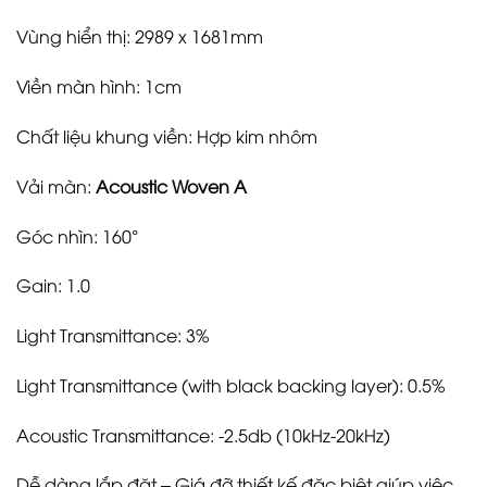
Vùng hiển thị: 2989 x 1681mm
Viền màn hình: 1cm
Chất liệu khung viền: Hợp kim nhôm
Vải màn:
Acoustic Woven A
Góc nhìn: 160°
Gain: 1.0
Light Transmittance: 3%
Light Transmittance (with black backing layer): 0.5%
Acoustic Transmittance: -2.5db (10kHz-20kHz)
Dễ dàng lắp đặt – Giá đỡ thiết kế đặc biệt giúp việc