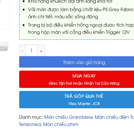
Khả năng khuếch đại ánh sáng khá tốt
Vải màn được làm bằng chất liệu PS Grey Fabric,
ảnh chi tiết, màu sắc sống động
Trang bị bộ điều khiển hồng ngoại được tích hợ
trong hộp màn với cổng điều khiển Trigger 12V
Màn chiếu Grandview LF-MI120 120Inch (16:9)WW số l
Thêm vào giỏ hàng
MUA NGAY
Giao Tận Nơi Hoặc Nhận Tại Cửa Hàng
TRẢ GÓP QUA THẺ
Visa, Master, JCB
Danh mục:
Màn chiếu Grandview
,
Màn chiếu điện T
Tensioned
,
Màn chiếu phim