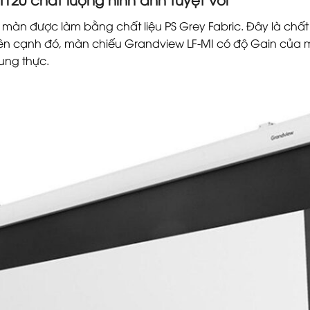
màn được làm bằng chất liệu PS Grey Fabric. Đây là chất
 Bên cạnh đó, màn chiếu Grandview LF-MI có độ Gain của 
rung thực.