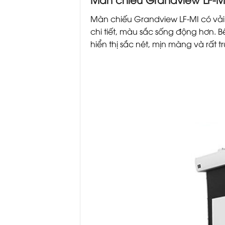
Màn chiếu Grandview LF-MI có vải 
chi tiết, màu sắc sống động hơn.
hiển thị sắc nét, mịn màng và rất t