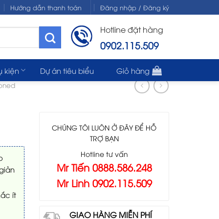
Hướng dẫn thanh toán
Đăng nhập / Đăng ký
Hotline đặt hàng
0902.115.509
ụ kiện
Dự án tiêu biểu
Giỏ hàng
ioned
CHÚNG TÔI LUÔN Ở ĐÂY ĐỂ HỖ
TRỢ BẠN
Hotline tư vấn
o
Mr Tiến 0888.586.248
giản
Mr Linh 0902.115.509
ắc ít
GIAO HÀNG MIỄN PHÍ