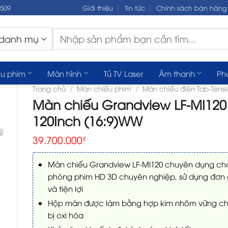
.509
Giới thiệu
Tin tức
Chính sách bán hàng
Tìm
kiếm:
u phim
Màn hình
Tủ TV Laser
Âm thanh
Ph
Trang chủ
/
Màn chiếu phim
/
Màn chiếu điện Tab-Tens
Màn chiếu Grandview LF-MI120
120Inch (16:9)WW
39.700.000
₫
Màn chiếu Grandview LF-MI120 chuyên dụng ch
phòng phim HD 3D chuyên nghiệp, sử dụng đơn 
và tiện lợi
Hộp màn được làm bằng hợp kim nhôm vững ch
bị oxi hóa