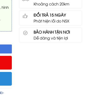
Khoảng cách 20km
 hình
ĐỔI TRẢ 15 NGÀY
p
Phát hiện lỗi do NSX
BẢO HÀNH TẬN NƠI
Dễ dàng và tiện lợi
ượng
ab-