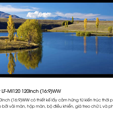
 LF-MI120 120Inch (16:9)WW
nch (16:9)WW có thiết kế lấy cảm hứng từ kiến trúc thời 
bởi vải màn, hộp màn, bộ điều khiển, giá treo chữ L và ph