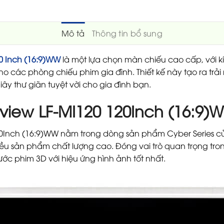
Mô tả
Thông tin bổ sung
0 Inch (16:9)WW
là một lựa chọn màn chiếu cao cấp, với kíc
cho các phòng chiếu phim gia đình. Thiết kế này tạo ra t
ây thư giãn tuyệt vời cho gia đình bạn.
iew LF-MI120 120Inch (16:9)
0Inch (16:9)WW nằm trong dòng sản phẩm Cyber Series c
nhiều sản phẩm chất lượng cao. Đóng vai trò quan trọng tr
c phim 3D với hiệu ứng hình ảnh tốt nhất.