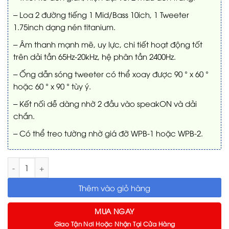
– Loa 2 đường tiếng 1 Mid/Bass 10ich, 1 Tweeter
1.75inch dạng nén titanium.
– Âm thanh mạnh mẽ, uy lực, chi tiết hoạt động tốt
trên dải tần 65Hz-20kHz, hệ phân tần 2400Hz.
– Ống dẫn sóng tweeter có thể xoay được 90 ° x 60 °
hoặc 60 ° x 90 ° tùy ý.
– Kết nối dễ dàng nhờ 2 đầu vào speakON và dải
chắn.
– Có thể treo tường nhờ giá đỡ WPB-1 hoặc WPB-2.
Loa Wharfedale Sigma X10 số lượng
Thêm vào giỏ hàng
MUA NGAY
Giao Tận Nơi Hoặc Nhận Tại Cửa Hàng