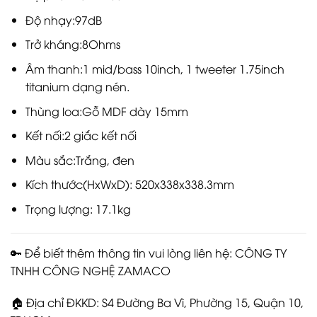
Độ nhạy:97dB
Trở kháng:8Ohms
Âm thanh:1 mid/bass 10inch, 1 tweeter 1.75inch
titanium dạng nén.
Thùng loa:Gỗ MDF dày 15mm
Kết nối:2 giắc kết nối
Màu sắc:Trắng, đen
Kích thước(HxWxD): 520x338x338.3mm
Trọng lượng: 17.1kg
🔑 Để biết thêm thông tin vui lòng liên hệ: CÔNG TY
TNHH CÔNG NGHỆ ZAMACO
🏠 Địa chỉ ĐKKD: S4 Đường Ba Vì, Phường 15, Quận 10,