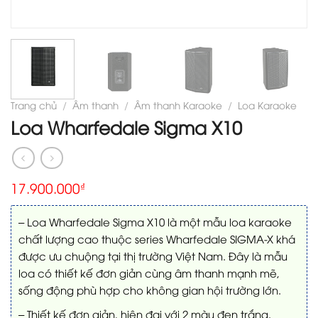
Trang chủ
/
Âm thanh
/
Âm thanh Karaoke
/
Loa Karaoke
Loa Wharfedale Sigma X10
17.900.000
₫
– Loa Wharfedale Sigma X10 là một mẫu loa karaoke
chất lượng cao thuộc series Wharfedale SIGMA-X khá
được ưu chuộng tại thị trường Việt Nam. Đây là mẫu
loa có thiết kế đơn giản cùng âm thanh mạnh mẽ,
sống động phù hợp cho không gian hội trường lớn.
– Thiết kế đơn giản, hiện đại với 2 màu đen trắng.