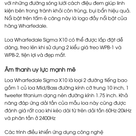
với những đường sóng lưới cách điệu đem giúp linh
kiện bên trong tránh khỏi côn trùng, bụi bẩn hiệu quả.
Nổi bật trên tấm ê căng này là logo đầy nổi bật của
hãng Wharfedale.
Loa Wharfedale Sigma X10 có thể được lắp đặt dễ
dàng, treo lên khi sử dụng 2 kiểu giá treo WPB-1 và
WPB-2, tiện lợi và đẹp mắt.
Âm thanh uy lực mạnh mẽ
Loa Wharfedale Sigma X10 là loại 2 đường tiếng bao
gồm 1 củ loa Mid/Bass đường kính cỡ trung 10 inch, 1
tweeter titanium dạng nén đường kính 1.75 inch. Khả
năng đáp ứng dải tần của mẫu loa này cũng được
đánh giá rất cao khi kéo dài từ trên dải tần 60Hz-20kHz
và phân tần ở 2400Hz
Các trình điều khiển ứng dụng công nghệ