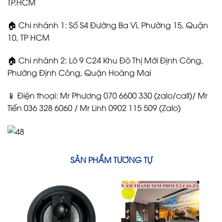
TP.HCM
🏠 Chi nhánh 1: Số S4 Đường Ba Vì, Phường 15, Quận
10, TP HCM
🏠 Chi nhánh 2: Lô 9 C24 Khu Đô Thị Mới Định Công,
Phường Định Công, Quận Hoàng Mai
📱 Điện thoại: Mr Phương 070 6600 330 (zalo/call)/ Mr
Tiến 036 328 6060 / Mr Linh 0902 115 509 (Zalo)
SẢN PHẨM TƯƠNG TỰ