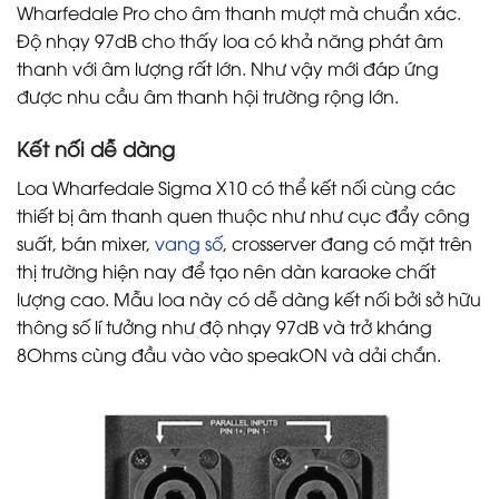
Wharfedale Pro cho âm thanh mượt mà chuẩn xác.
Độ nhạy 97dB cho thấy loa có khả năng phát âm
thanh với âm lượng rất lớn. Như vậy mới đáp ứng
được nhu cầu âm thanh hội trường rộng lớn.
Kết nối dễ dàng
Loa Wharfedale Sigma X10 có thể kết nối cùng các
thiết bị âm thanh quen thuộc như như cục đẩy công
suất, bán mixer,
vang số
, crosserver đang có mặt trên
thị trường hiện nay để tạo nên dàn karaoke chất
lượng cao. Mẫu loa này có dễ dàng kết nối bởi sở hữu
thông số lí tưởng như độ nhạy 97dB và trở kháng
8Ohms cùng đầu vào vào speakON và dải chắn.