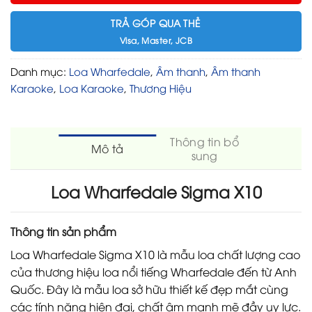
TRẢ GÓP QUA THẺ
Visa, Master, JCB
Danh mục:
Loa Wharfedale
,
Âm thanh
,
Âm thanh
Karaoke
,
Loa Karaoke
,
Thương Hiệu
Thông tin bổ
Mô tả
sung
Loa Wharfedale Sigma X10
Thông tin sản phẩm
Loa Wharfedale Sigma X10 là mẫu loa chất lượng cao
của thương hiệu loa nổi tiếng Wharfedale đến từ Anh
Quốc. Đây là mẫu loa sở hữu thiết kế đẹp mắt cùng
các tính năng hiện đại, chất âm mạnh mẽ đầy uy lực.