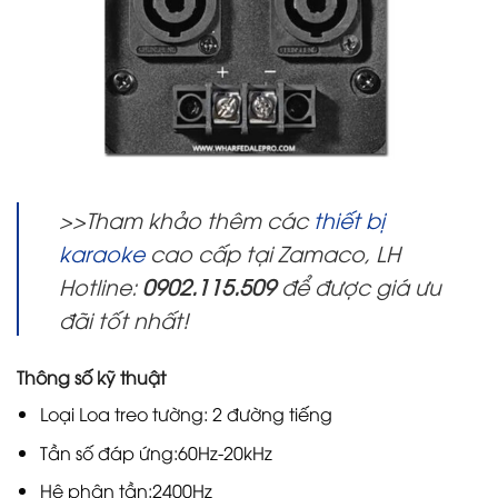
>>Tham khảo thêm các
thiết bị
karaoke
cao cấp tại Zamaco, LH
Hotline:
0902.115.509
để được giá ưu
đãi tốt nhất!
Thông số kỹ thuật
Loại Loa treo tường: 2 đường tiếng
Tần số đáp ứng:60Hz-20kHz
Hệ phân tần:2400Hz