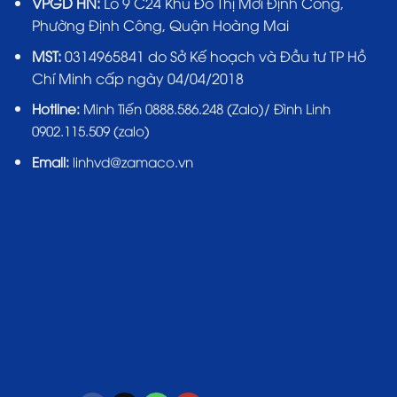
VPGD HN:
Lô 9 C24 Khu Đô Thị Mới Định Công,
Phường Định Công, Quận Hoàng Mai
MST:
0314965841 do Sở Kế hoạch và Đầu tư TP Hồ
Chí Minh cấp ngày 04/04/2018
Hotline:
Minh Tiến 0888.586.248 (Zalo)/ Đình Linh
0902.115.509 (zalo)
Email:
linhvd@zamaco.vn