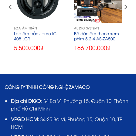
LOA ÂM TRẦN
AUDIO SYSTEMS
Loa âm trần Jamo IC
Bộ dàn âm thanh xem
408 LCR
phim 5.2.4 AS-ZA500
5.500.000
₫
166.700.000
₫
CÔNG TY TNHH CÔNG NGHỆ ZAMACO
Địa chỉ ĐKKD:
S4 Ba Vì, Phường 15, Quận 10, Thành
phố Hồ Chí Minh
VPGD HCM:
S4-S5 Ba Vì, Phường 15, Quận 10, TP
HCM