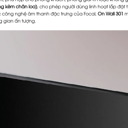
ng kèm chân loa)
, cho phép người dùng linh hoạt lắp đặt
c công nghệ âm thanh đặc trưng của Focal,
On Wall 301
ma
g gian ấn tượng.