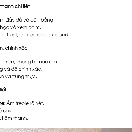
thanh chi tiết
 âm đầy đủ và cân bằng.
hạc và xem phim.
a front, center hoặc surround.
n, chính xác
 nhiên, không bị màu âm.
 và độ chính xác.
h và trung thực.
iết
me:
Âm treble rõ nét.
 chịu.
tiết âm thanh.