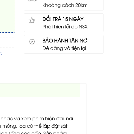
Khoảng cách 20km
ĐỔI TRẢ 15 NGÀY
Phát hiện lỗi do NSX
BẢO HÀNH TẬN NƠI
Dễ dàng và tiện lợi
o
nhạc và xem phim hiện đại, nơi
iêu mỏng, loa có thể lắp đặt sát
 gian sống cao cấp. Sản phẩm