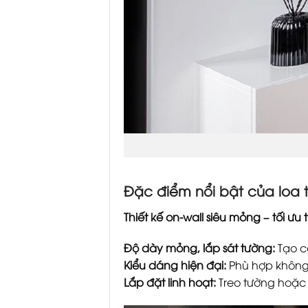
Đặc điểm nổi bật của loa 
Thiết kế on-wall siêu mỏng – tối ư
Độ dày mỏng, lắp sát tường:
Tạo c
Kiểu dáng hiện đại:
Phù hợp không 
Lắp đặt linh hoạt:
Treo tường hoặc 