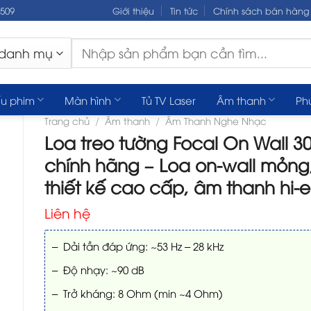
.509
Giới thiệu
Tin tức
Chính sách bán hàng
Tìm
kiếm:
u phim
Màn hình
Tủ TV Laser
Âm thanh
Ph
Trang chủ
/
Âm thanh
/
Âm Thanh Nghe Nhạc
Loa treo tường Focal On Wall 3
chính hãng – Loa on-wall mỏng
thiết kế cao cấp, âm thanh hi-
Liên hệ
– Dải tần đáp ứng: ~53 Hz – 28 kHz
– Độ nhạy: ~90 dB
– Trở kháng: 8 Ohm (min ~4 Ohm)