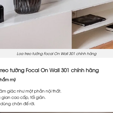
Loa treo tường Focal On Wall 301 chính hãng
treo tường Focal On Wall 301 chính hãng
u thẩm mỹ
ảm giác như một phần nội thất.
gian cao cấp, tối giản.
dùng chân đế rời.