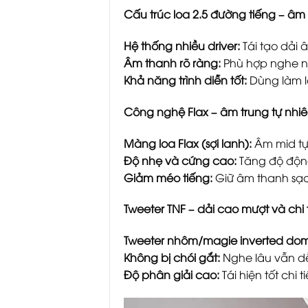
Cấu trúc loa 2.5 đường tiếng – âm 
Hệ thống nhiều driver:
Tái tạo dải
Âm thanh rõ ràng:
Phù hợp nghe n
Khả năng trình diễn tốt:
Dùng làm lo
Công nghệ Flax – âm trung tự nhiê
Màng loa Flax (sợi lanh):
Âm mid tự
Độ nhẹ và cứng cao:
Tăng độ động
Giảm méo tiếng:
Giữ âm thanh sạc
Tweeter TNF – dải cao mượt và chi t
Tweeter nhôm/magie inverted do
Không bị chói gắt:
Nghe lâu vẫn dễ
Độ phân giải cao:
Tái hiện tốt chi 