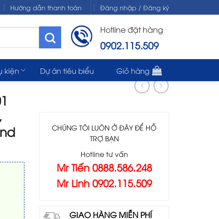
Hướng dẫn thanh toán
Đăng nhập / Đăng ký
Hotline đặt hàng
0902.115.509
ụ kiện
Dự án tiêu biểu
Giỏ hàng
01
,
end
CHÚNG TÔI LUÔN Ở ĐÂY ĐỂ HỖ
TRỢ BẠN
Hotline tư vấn
Mr Tiến 0888.586.248
Mr Linh 0902.115.509
GIAO HÀNG MIỄN PHÍ