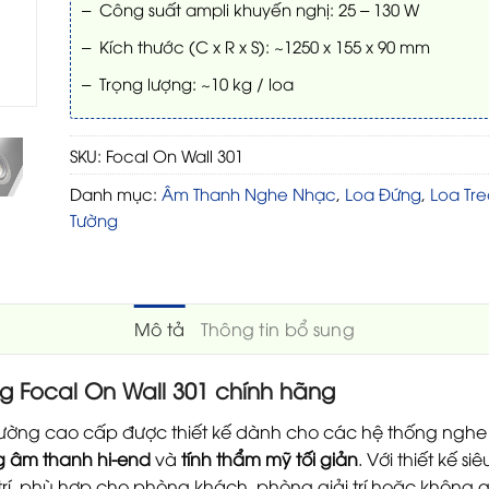
– Công suất ampli khuyến nghị: 25 – 130 W
– Kích thước (C x R x S): ~1250 x 155 x 90 mm
– Trọng lượng: ~10 kg / loa
SKU:
Focal On Wall 301
Danh mục:
Âm Thanh Nghe Nhạc
,
Loa Đứng
,
Loa Tre
Tường
Mô tả
Thông tin bổ sung
ng Focal On Wall 301 chính hãng
tường cao cấp được thiết kế dành cho các hệ thống nghe 
g âm thanh hi-end
và
tính thẩm mỹ tối giản
. Với thiết kế s
trí, phù hợp cho phòng khách, phòng giải trí hoặc không