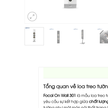
Tổng quan về loa treo tườ
Focal On Wall 301
là mẫu loa treo 
yêu cầu sự kết hợp giữa
chất lượn
tường như một món nội thất trang 