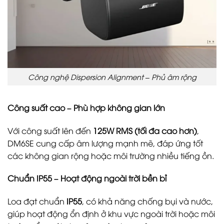
Công nghệ Dispersion Alignment – Phủ âm rộng
Công suất cao – Phù hợp không gian lớn
Với công suất lên đến
125W RMS (tối đa cao hơn)
,
DM6SE cung cấp âm lượng mạnh mẽ, đáp ứng tốt
các không gian rộng hoặc môi trường nhiều tiếng ồn.
Chuẩn IP55 – Hoạt động ngoài trời bền bỉ
Loa đạt chuẩn
IP55
, có khả năng chống bụi và nước,
giúp hoạt động ổn định ở khu vực ngoài trời hoặc môi