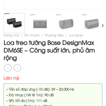
Trang chủ
/
Âm thanh
/
Thương Hiệu
/
Loa Bose
Loa treo tường Bose DesignMax
DM6SE – Công suất lớn, phủ âm
rộng
Liên hệ
– Tần số đáp ứng (-10 dB): 59 – 20,000 Hz
– Độ nhạy (1W @ 1m): 90 dB
– SPL tối đa (1m): 111 dB
– Công suất liên tục: 125 W