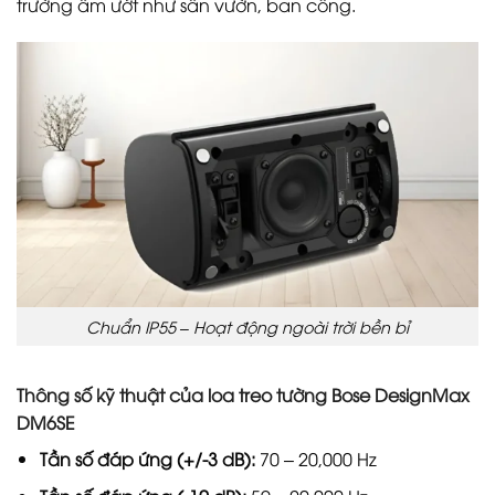
trường ẩm ướt như sân vườn, ban công.
Chuẩn IP55 – Hoạt động ngoài trời bền bỉ
Thông số kỹ thuật của loa treo tường Bose DesignMax
DM6SE
Tần số đáp ứng (+/-3 dB):
70 – 20,000 Hz