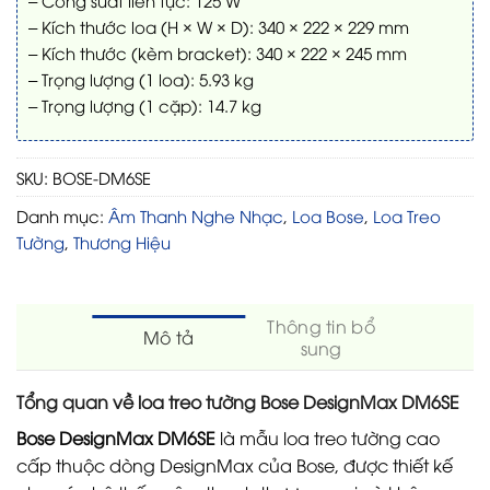
– Kích thước loa (H × W × D): 340 × 222 × 229 mm
– Kích thước (kèm bracket): 340 × 222 × 245 mm
– Trọng lượng (1 loa): 5.93 kg
– Trọng lượng (1 cặp): 14.7 kg
SKU:
BOSE-DM6SE
Danh mục:
Âm Thanh Nghe Nhạc
,
Loa Bose
,
Loa Treo
Tường
,
Thương Hiệu
Thông tin bổ
Mô tả
sung
Tổng quan về loa treo tường Bose DesignMax DM6SE
Bose DesignMax DM6SE
là mẫu loa treo tường cao
cấp thuộc dòng DesignMax của Bose, được thiết kế