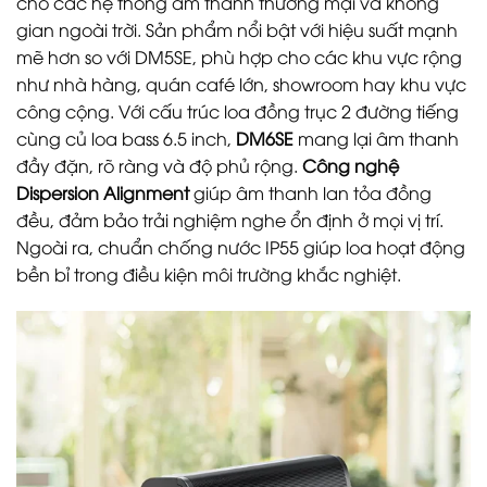
cho các hệ thống âm thanh thương mại và không
gian ngoài trời. Sản phẩm nổi bật với hiệu suất mạnh
mẽ hơn so với DM5SE, phù hợp cho các khu vực rộng
như nhà hàng, quán café lớn, showroom hay khu vực
công cộng. Với cấu trúc loa đồng trục 2 đường tiếng
cùng củ loa bass 6.5 inch,
DM6SE
mang lại âm thanh
đầy đặn, rõ ràng và độ phủ rộng.
Công nghệ
Dispersion Alignment
giúp âm thanh lan tỏa đồng
đều, đảm bảo trải nghiệm nghe ổn định ở mọi vị trí.
Ngoài ra, chuẩn chống nước IP55 giúp loa hoạt động
bền bỉ trong điều kiện môi trường khắc nghiệt.