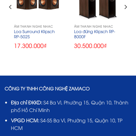
ÂM THANH NGHE NHẠC
ÂM THANH NGHE NHẠC
Loa Surround Klipsch
Loa đứng Klipsch RP-
RP-502S
8000F
17.300.000
₫
30.500.000
₫
CÔNG TY TNHH CÔNG NGHỆ ZAMACO
Địa chỉ ĐKKD:
S4 Ba Vì, Phường 15, Quận 10, Thành
phố Hồ Chí Minh
VPGD HCM:
S4-S5 Ba Vì, Phường 15, Quận 10, TP
HCM