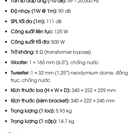
Tần số đáp ứng (-10 dB):
59 – 20,000 Hz
Độ nhạy (1W @ 1m):
90 dB
SPL tối đa (1m):
111 dB
Công suất liên tục:
125 W
Công suất tối đa:
500 W
Trở kháng:
8 Ω (transformer bypass)
Woofer:
1 × 165 mm (6.5″), chống nước
Tweeter:
1 × 32 mm (1.25″) neodymium dome, đồng
trục, chống nước
Kích thước loa (H × W × D):
340 × 222 × 229 mm
Kích thước (kèm bracket):
340 × 222 × 245 mm
Trọng lượng (1 loa):
5.93 kg
Trọng lượng (1 cặp):
14.7 kg