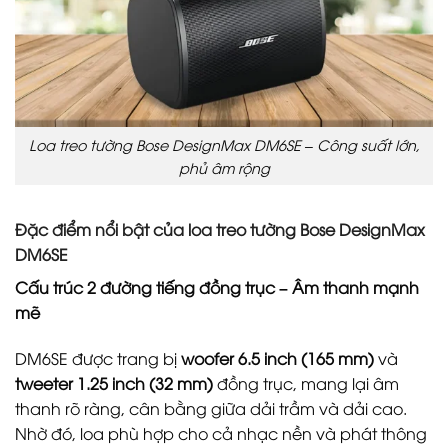
Loa treo tường Bose DesignMax DM6SE – Công suất lớn,
phủ âm rộng
Đặc điểm nổi bật của loa treo tường Bose DesignMax
DM6SE
Cấu trúc 2 đường tiếng đồng trục – Âm thanh mạnh
mẽ
DM6SE được trang bị
woofer 6.5 inch (165 mm)
và
tweeter 1.25 inch (32 mm)
đồng trục, mang lại âm
thanh rõ ràng, cân bằng giữa dải trầm và dải cao.
Nhờ đó, loa phù hợp cho cả nhạc nền và phát thông