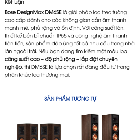
Kết luận
Bose DesignMax DM6SE
là giải pháp loa treo tường
cao cấp dành cho các không gian cần âm thanh
mạnh mẽ, phủ rộng và ổn định. Với công suất lớn,
thiết kế bền bỉ chuẩn IP55 và công nghệ âm thanh
tiên tiến, sản phẩm đáp ứng tốt cả nhu cầu trong nhà
lẫn ngoài trời. Nếu bạn đang tìm kiếm một mẫu loa
công suất cao – độ phủ rộng – lắp đặt chuyên
nghiệp
, thì DM6SE là lựa chọn rất đáng đầu tư trong
phân khúc loa thương mại.
SẢN PHẨM TƯƠNG TỰ