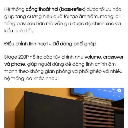
Hệ thống
cổng thoát hơi (bass-reflex)
được tối ưu hóa
giúp tăng cường hiệu quả tái tạo âm trầm, mang lại
tiếng bass sâu hơn mà vẫn giữ được độ chính xác và
kiểm soát tốt.
Điều chỉnh linh hoạt – Dễ dàng phối ghép
Stage 220P hỗ trợ các tùy chỉnh như
volume, crossover
và phase
, giúp người dùng dễ dàng tinh chỉnh âm
thanh theo không gian phòng và phối ghép với nhiều
hệ thống loa khác nhau.