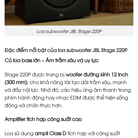
Loa subwoofer JBL Stage 220P
Đặc điểm nổi bật của loa subwoofer JBL Stage 220P
Củ loa bass lớn – Âm trầm sâu và uy lực
Stage 220P được trang bị
woofer đường kính 12 inch
(300 mm)
, cho khả năng tái tạo dải trầm sâu, mạnh
và đầy nội lực. Nhờ đó, các hiệu ứng âm thanh trong
phim hành động hay nhạc EDM được thể hiện sống
động và chân thực hơn.
Amplifier tích hợp công suất cao
Loa sử dụng
ampli Class D
tích hợp với công suất