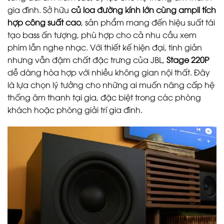
gia đình. Sở hữu
củ loa đường kính lớn cùng ampli tích
hợp công suất cao
, sản phẩm mang đến hiệu suất tái
tạo bass ấn tượng, phù hợp cho cả nhu cầu xem
phim lẫn nghe nhạc. Với thiết kế hiện đại, tinh giản
nhưng vẫn đậm chất đặc trưng của JBL,
Stage 220P
dễ dàng hòa hợp với nhiều không gian nội thất. Đây
là lựa chọn lý tưởng cho những ai muốn nâng cấp hệ
thống âm thanh tại gia, đặc biệt trong các phòng
khách hoặc phòng giải trí gia đình.