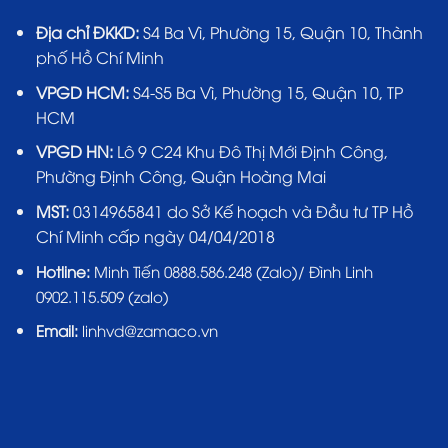
Địa chỉ ĐKKD:
S4 Ba Vì, Phường 15, Quận 10, Thành
phố Hồ Chí Minh
VPGD HCM:
S4-S5 Ba Vì, Phường 15, Quận 10, TP
HCM
VPGD HN:
Lô 9 C24 Khu Đô Thị Mới Định Công,
Phường Định Công, Quận Hoàng Mai
MST:
0314965841 do Sở Kế hoạch và Đầu tư TP Hồ
Chí Minh cấp ngày 04/04/2018
Hotline:
Minh Tiến 0888.586.248 (Zalo)/ Đình Linh
0902.115.509 (zalo)
Email:
linhvd@zamaco.vn