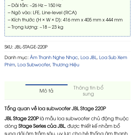
– Dải tần: ~26 Hz – 150 Hz
– Ngõ vào: LFE, Line-level (RCA)
– Kích thước (H × W × D): 416 mm x 405 mm x 444 mm
– Trọng lượng: ~18 – 23 kg
SKU:
JBL-STAGE-220P
Danh mục:
Âm Thanh Nghe Nhạc
,
Loa JBL
,
Loa Sub Xem
Phim
,
Loa Subwoofer
,
Thương Hiệu
Thông tin bổ
Mô tả
sung
Tổng quan về loa subwoofer JBL Stage 220P
JBL Stage 220P
là mẫu loa subwoofer chủ động thuộc
dòng
Stage Series của
JBL
, được thiết kế nhằm bổ
sung dải âm trầm sâu, uy lực cho hệ thống âm thanh