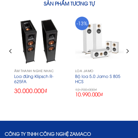
SẢN PHẨM TƯƠNG TỰ
-13%
ÂM THANH NGHE NHẠC
LOA JAMO
Loa đứng Klipsch R-
Bộ loa 5.0 Jamo S 805
625FA
HCS
30.000.000
₫
12.700.000
₫
Giá
Giá
10.990.000
₫
gốc
hiện
là:
tại
12.700.000₫.
là:
10.990.000₫.
CÔNG TY TNHH CÔNG NGHỆ ZAMACO