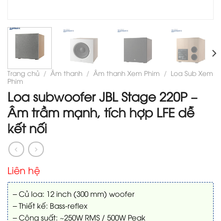
Trang chủ
/
Âm thanh
/
Âm thanh Xem Phim
/
Loa Sub Xem
Phim
Loa subwoofer JBL Stage 220P –
Âm trầm mạnh, tích hợp LFE dễ
kết nối
Liên hệ
– Củ loa: 12 inch (300 mm) woofer
– Thiết kế: Bass-reflex
– Công suất: ~250W RMS / 500W Peak