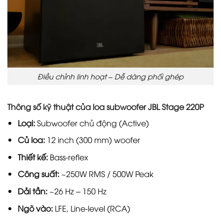
Điều chỉnh linh hoạt – Dễ dàng phối ghép
Thông số kỹ thuật của loa subwoofer JBL Stage 220P
Loại:
Subwoofer chủ động (Active)
Củ loa:
12 inch (300 mm) woofer
Thiết kế:
Bass-reflex
Công suất:
~250W RMS / 500W Peak
Dải tần:
~26 Hz – 150 Hz
Ngõ vào:
LFE, Line-level (RCA)