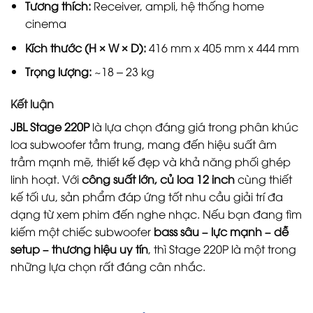
Tương thích:
Receiver, ampli, hệ thống home
cinema
Kích thước (H × W × D):
416 mm x 405 mm x 444 mm
Trọng lượng:
~18 – 23 kg
Kết luận
JBL Stage 220P
là lựa chọn đáng giá trong phân khúc
loa subwoofer tầm trung, mang đến hiệu suất âm
trầm mạnh mẽ, thiết kế đẹp và khả năng phối ghép
linh hoạt. Với
công suất lớn, củ loa 12 inch
cùng thiết
kế tối ưu, sản phẩm đáp ứng tốt nhu cầu giải trí đa
dạng từ xem phim đến nghe nhạc. Nếu bạn đang tìm
kiếm một chiếc subwoofer
bass sâu – lực mạnh – dễ
setup – thương hiệu uy tín
, thì Stage 220P là một trong
những lựa chọn rất đáng cân nhắc.