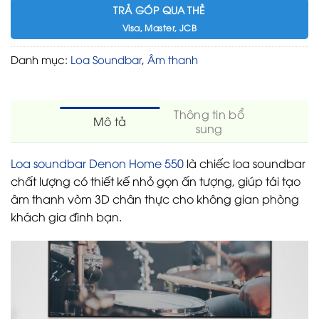
TRẢ GÓP QUA THẺ
Visa, Master, JCB
Danh mục:
Loa Soundbar
,
Âm thanh
Thông tin bổ
Mô tả
sung
Loa soundbar Denon Home 550
là chiếc loa soundbar
chất lượng có thiết kế nhỏ gọn ấn tượng, giúp tái tạo
âm thanh vòm 3D chân thực cho không gian phòng
khách gia đình bạn.