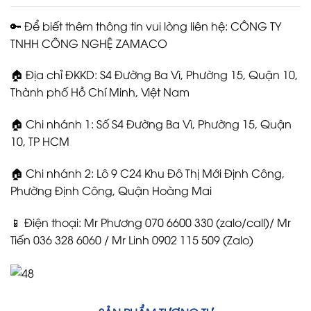
🔑 Để biết thêm thông tin vui lòng liên hệ: CÔNG TY
TNHH CÔNG NGHỆ ZAMACO
🏠 Địa chỉ ĐKKD: S4 Đường Ba Vì, Phường 15, Quận 10,
Thành phố Hồ Chí Minh, Việt Nam
🏠 Chi nhánh 1: Số S4 Đường Ba Vì, Phường 15, Quận
10, TP HCM
🏠 Chi nhánh 2: Lô 9 C24 Khu Đô Thị Mới Định Công,
Phường Định Công, Quận Hoàng Mai
📱 Điện thoại: Mr Phương 070 6600 330 (zalo/call)/ Mr
Tiến 036 328 6060 / Mr Linh 0902 115 509 (Zalo)