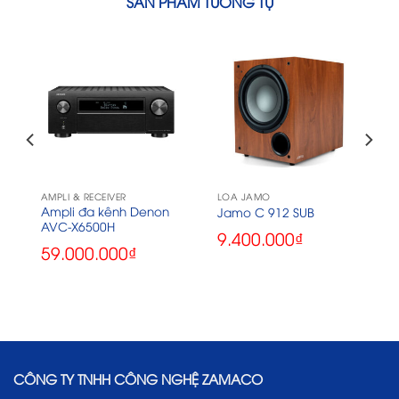
SẢN PHẨM TƯƠNG TỰ
AMPLI & RECEIVER
LOA JAMO
Ampli đa kênh Denon
Jamo C 912 SUB
AVC-X6500H
9.400.000
₫
59.000.000
₫
CÔNG TY TNHH CÔNG NGHỆ ZAMACO