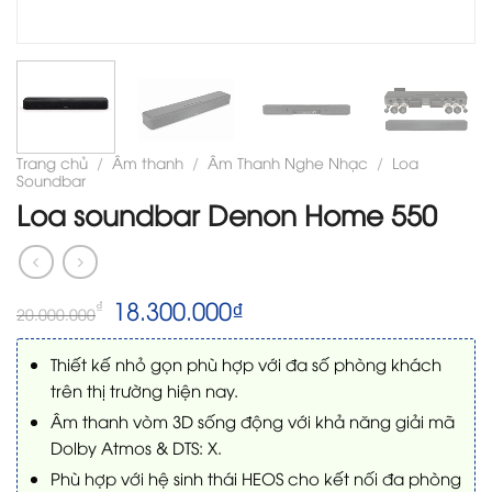
Trang chủ
/
Âm thanh
/
Âm Thanh Nghe Nhạc
/
Loa
Soundbar
Loa soundbar Denon Home 550
Giá
Giá
18.300.000
₫
₫
20.000.000
gốc
hiện
là:
tại
Thiết kế nhỏ gọn phù hợp với đa số phòng khách
20.000.000₫.
là:
18.300.000₫.
trên thị trường hiện nay.
Âm thanh vòm 3D sống động với khả năng giải mã
Dolby Atmos & DTS: X.
Phù hợp với hệ sinh thái HEOS cho kết nối đa phòng