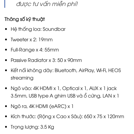
được tư vấn miễn phí!
Thông số kỹ thuật
Hệ thống loa: Soundbar
Tweeter x 2: 19mm
Full-Range x 4: 55mm
Passive Radiator x 3: 50 x 90mm
Kết nối không dây: Bluetooth, AirPlay, Wi-Fi, HEOS
streaming
Ngõ vào: 4K HDMI x 1, Optical x 1, AUX x 1 jack
3.5mm, USB type A ghim USB và ổ cứng, LAN x 1
Ngõ ra, 4K HDMI (eARC) x 1
Kích thước: (Rộng x Cao x Sâu): 650 x 75 x 120mm
Trọng lượng: 3.5 Kg