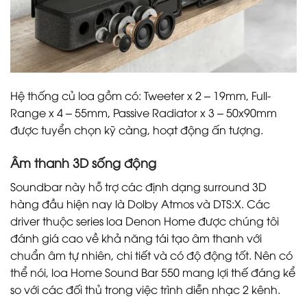
Hệ thống củ loa gồm có: Tweeter x 2 – 19mm, Full-
Range x 4 – 55mm, Passive Radiator x 3 – 50x90mm
được tuyển chọn kỹ càng, hoạt động ấn tượng.
Âm thanh 3D sống động
Soundbar này hỗ trợ các định dạng surround 3D
hàng đầu hiện nay là Dolby Atmos và DTS:X. Các
driver thuộc series loa Denon Home được chúng tôi
đánh giá cao về khả năng tái tạo âm thanh với
chuẩn âm tự nhiên, chi tiết và có độ động tốt. Nên có
thể nói, loa Home Sound Bar 550 mang lợi thế đáng kể
so với các đối thủ trong việc trình diễn nhạc 2 kênh.