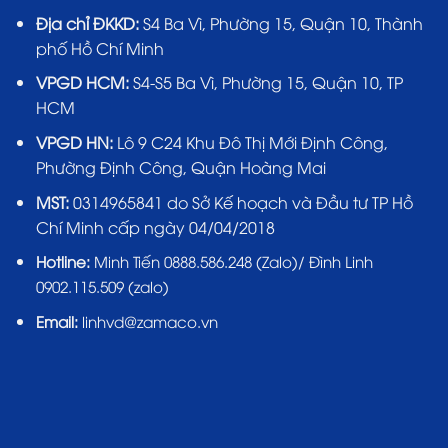
Địa chỉ ĐKKD:
S4 Ba Vì, Phường 15, Quận 10, Thành
phố Hồ Chí Minh
VPGD HCM:
S4-S5 Ba Vì, Phường 15, Quận 10, TP
HCM
VPGD HN:
Lô 9 C24 Khu Đô Thị Mới Định Công,
Phường Định Công, Quận Hoàng Mai
MST:
0314965841 do Sở Kế hoạch và Đầu tư TP Hồ
Chí Minh cấp ngày 04/04/2018
Hotline:
Minh Tiến 0888.586.248 (Zalo)/ Đình Linh
0902.115.509 (zalo)
Email:
linhvd@zamaco.vn