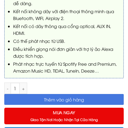
dễ dàng.
Kết nối không dây với điện thoại thông minh qua
Bluetooth, WIFI, Airplay 2.
Kết nối có dây thông qua cổng optical, AUX IN,
HDMI.
Có thế phát nhạc từ USB.
Điều khiển giọng nói đơn giản với trợ lý ảo Alexa
được tích hợp.
Phát nhạc trực tuyến từ Spotify Free and Premium,
Amazon Music HD, TIDAL, TuneIn, Deeze…
Loa soundbar Denon Home 550 số lượng
Thêm vào giỏ hàng
MUA NGAY
Giao Tận Nơi Hoặc Nhận Tại Cửa Hàng