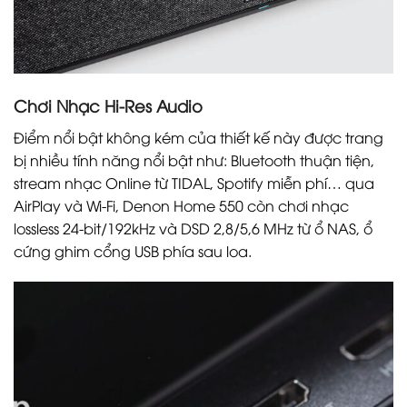
Chơi Nhạc Hi-Res Audio
Điểm nổi bật không kém của thiết kế này được trang
bị nhiều tính năng nổi bật như: Bluetooth thuận tiện,
stream nhạc Online từ TIDAL, Spotify miễn phí… qua
AirPlay và Wi-Fi, Denon Home 550 còn chơi nhạc
lossless 24-bit/192kHz và DSD 2,8/5,6 MHz từ ổ NAS, ổ
cứng ghim cổng USB phía sau loa.