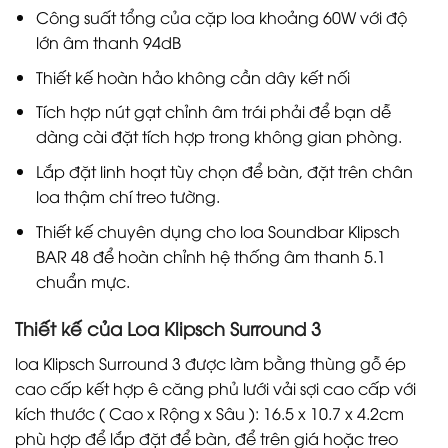
Công suất tổng của cặp loa khoảng 60W với độ
lớn âm thanh 94dB
Thiết kế hoàn hảo không cần dây kết nối
Tích hợp nút gạt chỉnh âm trái phải để bạn dễ
dàng cài đặt tích hợp trong không gian phòng.
Lắp đặt linh hoạt tùy chọn để bàn, đặt trên chân
loa thậm chí treo tường.
Thiết kế chuyên dụng cho loa Soundbar Klipsch
BAR 48 để hoàn chỉnh hệ thống âm thanh 5.1
chuẩn mực.
Thiết kế của Loa Klipsch Surround 3
loa Klipsch Surround 3 được làm bằng thùng gỗ ép
cao cấp kết hợp ê căng phủ lưới vải sợi cao cấp với
kích thước ( Cao x Rộng x Sâu ): 16.5 x 10.7 x 4.2cm
phù hợp để lắp đặt để bàn, để trên giá hoặc treo