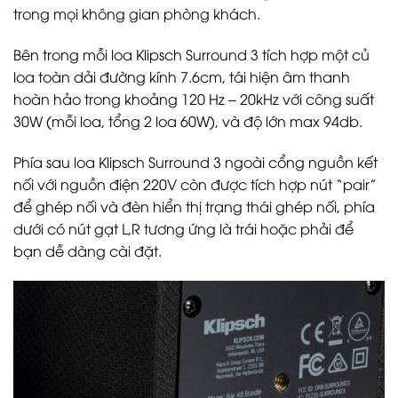
trong mọi không gian phòng khách.
Bên trong mỗi loa Klipsch Surround 3 tích hợp một củ
loa toàn dải đường kính 7.6cm, tái hiện âm thanh
hoàn hảo trong khoảng 120 Hz – 20kHz với công suất
30W (mỗi loa, tổng 2 loa 60W), và độ lớn max 94db.
Phía sau loa Klipsch Surround 3 ngoài cổng nguồn kết
nối với nguồn điện 220V còn được tích hợp nút “pair”
để ghép nối và đèn hiển thị trạng thái ghép nối, phía
dưới có nút gạt L,R tương ứng là trái hoặc phải để
bạn dễ dàng cài đặt.