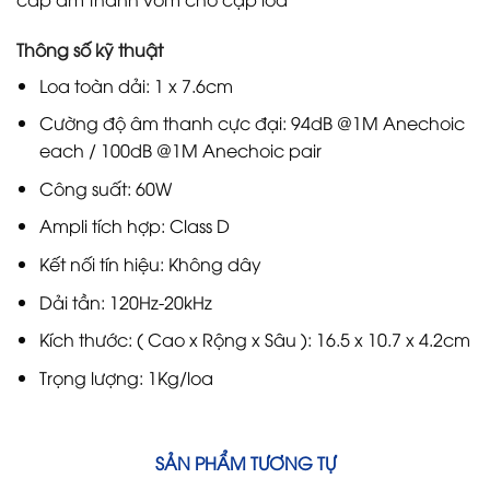
Thông số kỹ thuật
Loa toàn dải: 1 x 7.6cm
Cường độ âm thanh cực đại: 94dB @1M Anechoic
each / 100dB @1M Anechoic pair
Công suất: 60W
Ampli tích hợp: Class D
Kết nối tín hiệu: Không dây
Dải tần: 120Hz-20kHz
Kích thước: ( Cao x Rộng x Sâu ): 16.5 x 10.7 x 4.2cm
Trọng lượng: 1Kg/loa
SẢN PHẨM TƯƠNG TỰ