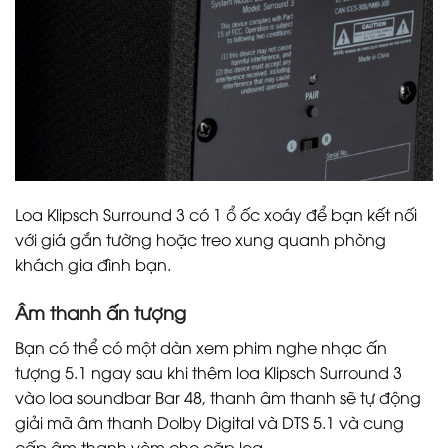
Loa Klipsch Surround 3 có 1 ổ ốc xoáy để bạn kết nối
với giá gắn tường hoặc treo xung quanh phòng
khách gia đình bạn.
Âm thanh ấn tượng
Bạn có thể có một dàn xem phim nghe nhạc ấn
tượng 5.1 ngay sau khi thêm loa Klipsch Surround 3
vào loa soundbar Bar 48, thanh âm thanh sẽ tự động
giải mã âm thanh Dolby Digital và DTS 5.1 và cung
cấp âm thanh vòm cho cặp loa