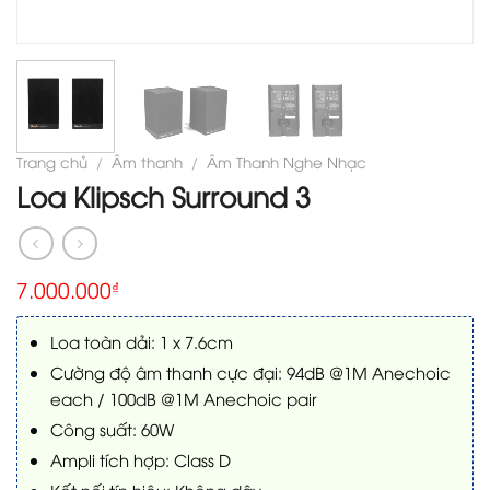
Trang chủ
/
Âm thanh
/
Âm Thanh Nghe Nhạc
Loa Klipsch Surround 3
7.000.000
₫
Loa toàn dải: 1 x 7.6cm
Cường độ âm thanh cực đại: 94dB @1M Anechoic
each / 100dB @1M Anechoic pair
Công suất: 60W
Ampli tích hợp: Class D
Kết nối tín hiệu: Không dây