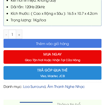
Dải tần: 120Hz-20kHz
Kích thước: ( Cao x Rộng x Sâu ): 16.5 x 10.7 x 4.2cm
Trọng lượng: 1Kg/loa
Loa Klipsch Surround 3 số lượng
Thêm vào giỏ hàng
MUA NGAY
Giao Tận Nơi Hoặc Nhận Tại Cửa Hàng
TRẢ GÓP QUA THẺ
Visa, Master, JCB
Danh mục:
Loa Surround
,
Âm Thanh Nghe Nhạc
Thông tin bổ