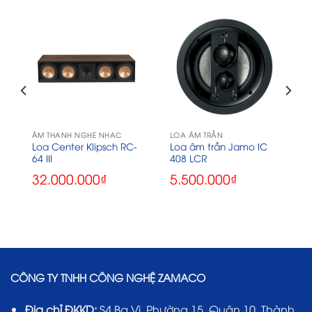
ÂM THANH NGHE NHẠC
LOA ÂM TRẦN
Loa Center Klipsch RC-
Loa âm trần Jamo IC
64 III
408 LCR
32.000.000
₫
5.500.000
₫
CÔNG TY TNHH CÔNG NGHỆ ZAMACO
Địa chỉ ĐKKD:
S4 Ba Vì, Phường 15, Quận 10, Thành