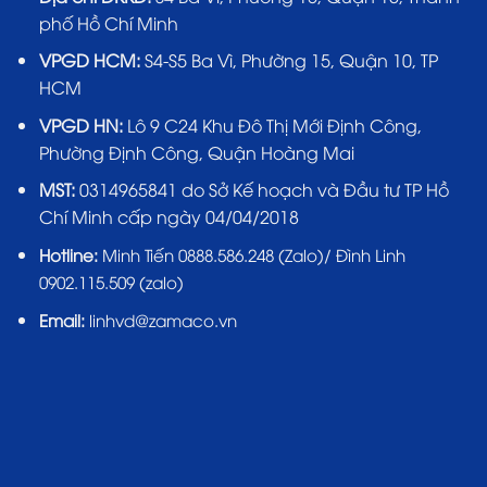
phố Hồ Chí Minh
VPGD HCM:
S4-S5 Ba Vì, Phường 15, Quận 10, TP
HCM
VPGD HN:
Lô 9 C24 Khu Đô Thị Mới Định Công,
Phường Định Công, Quận Hoàng Mai
MST:
0314965841 do Sở Kế hoạch và Đầu tư TP Hồ
Chí Minh cấp ngày 04/04/2018
Hotline:
Minh Tiến 0888.586.248 (Zalo)/ Đình Linh
0902.115.509 (zalo)
Email:
linhvd@zamaco.vn