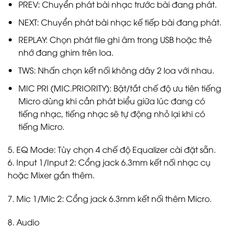
PREV: Chuyển phát bài nhạc trước bài đang phát.
NEXT: Chuyển phát bài nhạc kế tiếp bài đang phát.
REPLAY: Chọn phát file ghi âm trong USB hoặc thẻ
nhớ đang ghim trên loa.
TWS: Nhấn chọn kết nối không dây 2 loa với nhau.
MIC PRI (MIC.PRIORITY): Bật/tắt chế độ ưu tiên tiếng
Micro dùng khi cần phát biểu giữa lúc đang có
tiếng nhạc, tiếng nhạc sẽ tự động nhỏ lại khi có
tiếng Micro.
5. EQ Mode: Tùy chọn 4 chế độ Equalizer cài đặt sẵn.
6. Input 1/Input 2: Cổng jack 6.3mm kết nối nhạc cụ
hoặc Mixer gắn thêm.
7. Mic 1/Mic 2: Cổng jack 6.3mm kết nối thêm Micro.
8. Audio