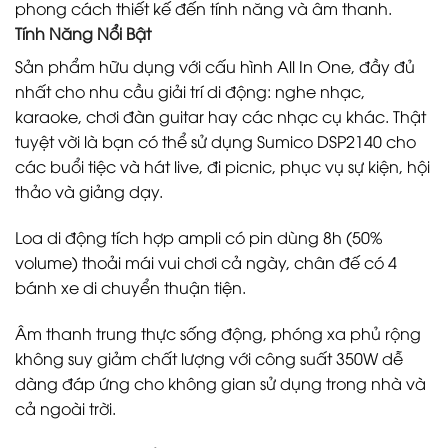
phong cách thiết kế đến tính năng và âm thanh.
Tính Năng Nổi Bật
Sản phẩm hữu dụng với cấu hình All In One, đầy đủ
nhất cho nhu cầu giải trí di động: nghe nhạc,
karaoke, chơi đàn guitar hay các nhạc cụ khác. Thật
tuyệt vời là bạn có thể sử dụng Sumico DSP2140 cho
các buổi tiệc và hát live, đi picnic, phục vụ sự kiện, hội
thảo và giảng dạy.
Loa di động tích hợp ampli có pin dùng 8h (50%
volume) thoải mái vui chơi cả ngày, chân đế có 4
bánh xe di chuyển thuận tiện.
Âm thanh trung thực sống động, phóng xa phủ rộng
không suy giảm chất lượng với công suất 350W dễ
dàng đáp ứng cho không gian sử dụng trong nhà và
cả ngoài trời.