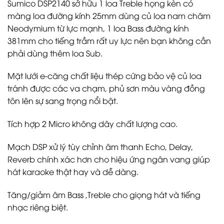
Sumico DSP2140 sở hữu 1 loa Treble họng kèn có
màng loa đường kính 25mm dùng củ loa nam châm
Neodymium từ lực mạnh, 1 loa Bass đường kính
381mm cho tiếng trầm rất uy lực nên bạn không cần
phải dùng thêm loa Sub.
Mặt lưới e-căng chất liệu thép cứng bảo vệ củ loa
tránh được các va chạm, phủ sơn màu vàng đồng
tôn lên sự sang trọng nổi bật.
Tích hợp 2 Micro không dây chất lượng cao.
Mạch DSP xử lý tùy chỉnh âm thanh Echo, Delay,
Reverb chính xác hơn cho hiệu ứng ngân vang giúp
hát karaoke thật hay và dễ dàng.
Tăng/giảm âm Bass ,Treble cho giọng hát và tiếng
nhạc riêng biệt.