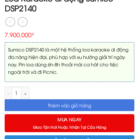
DSP2140
7.900.000
₫
Sumico DSP2140 là một hệ thống loa karaoke di động
đa năng hiện đại, phù hợp với xu hướng giải trí ngày
nay. Pin loa dùng 6h-8h thoải mái ca hát cho tiệc
ngoài trời và đi Picnic.
Loa Karaoke di động Sumico DSP2140 số lượng
Thêm vào giỏ hàng
MUA NGAY
Giao Tận Nơi Hoặc Nhận Tại Cửa Hàng