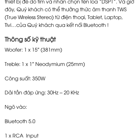
thiết bị để dò tìm và nhấn chọn tên loa “DSP1”. Và giờ
đây, Quý khách có thể thưởng thức âm thanh TWS
(True Wireless Stereo) từ điện thoại, Tablet, Laptop,
Tivi…của Quý khách qua kết nối Bluetooth !
Thông số kỹ thuật
Woofer: 1 x 15″ (381mm)
Treble: 1 x 1″ Neodymium (25mm)
Công suất: 350W
Dải tần đáp ứng: 30Hz – 20 KHz
Ngõ vào:
Bluetooth 5.0
1 x RCA Input