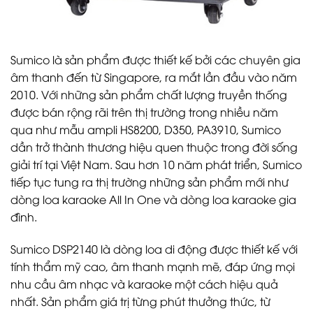
Sumico là sản phẩm được thiết kế bởi các chuyên gia
âm thanh đến từ Singapore, ra mắt lần đầu vào năm
2010. Với những sản phẩm chất lượng truyền thống
được bán rộng rãi trên thị trường trong nhiều năm
qua như mẫu ampli HS8200, D350, PA3910, Sumico
dần trở thành thương hiệu quen thuộc trong đời sống
giải trí tại Việt Nam. Sau hơn 10 năm phát triển, Sumico
tiếp tục tung ra thị trường những sản phẩm mới như
dòng loa karaoke All In One và dòng loa karaoke gia
đình.
Sumico DSP2140 là dòng loa di động được thiết kế với
tính thẩm mỹ cao, âm thanh mạnh mẽ, đáp ứng mọi
nhu cầu âm nhạc và karaoke một cách hiệu quả
nhất. Sản phẩm giá trị từng phút thưởng thức, từ