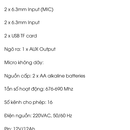
2 x 6.3mm Input (MIC)
2 x 6.3mm Input
2 x USB TF card
Ngõ ra: 1 x AUX Output
Micro không dây:
Nguồn cấp: 2 x AA alkaline batteries
Tần số hoạt động: 676-690 Mhz
Số kênh cho phép: 16
Điện nguồn: 220VAC, 50/60 Hz
Pin: 12V/12Ah