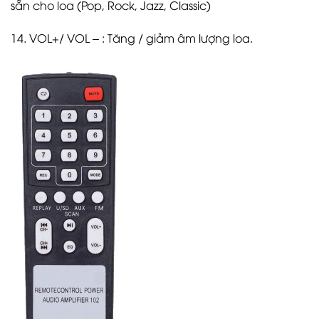
sẵn cho loa (Pop, Rock, Jazz, Classic)
14. VOL+/ VOL – : Tăng / giảm âm lượng loa.