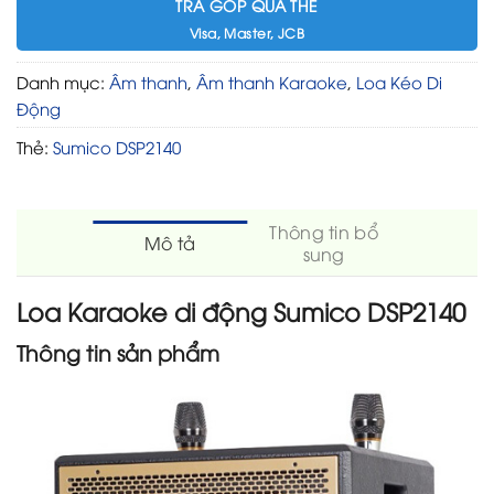
TRẢ GÓP QUA THẺ
Visa, Master, JCB
Danh mục:
Âm thanh
,
Âm thanh Karaoke
,
Loa Kéo Di
Động
Thẻ:
Sumico DSP2140
Thông tin bổ
Mô tả
sung
Loa Karaoke di động Sumico DSP2140
Thông tin sản phẩm