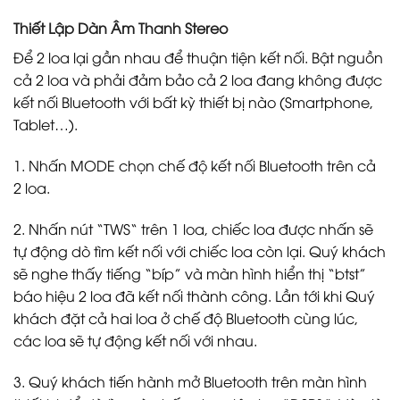
Thiết Lập Dàn Âm Thanh Stereo
Để 2 loa lại gần nhau để thuận tiện kết nối. Bật nguồn
cả 2 loa và phải đảm bảo cả 2 loa đang không được
kết nối Bluetooth với bất kỳ thiết bị nào (Smartphone,
Tablet…).
1. Nhấn MODE chọn chế độ kết nối Bluetooth trên cả
2 loa.
2. Nhấn nút “TWS“ trên 1 loa, chiếc loa được nhấn sẽ
tự động dò tìm kết nối với chiếc loa còn lại. Quý khách
sẽ nghe thấy tiếng “bíp” và màn hình hiển thị “btst”
báo hiệu 2 loa đã kết nối thành công. Lần tới khi Quý
khách đặt cả hai loa ở chế độ Bluetooth cùng lúc,
các loa sẽ tự động kết nối với nhau.
3. Quý khách tiến hành mở Bluetooth trên màn hình