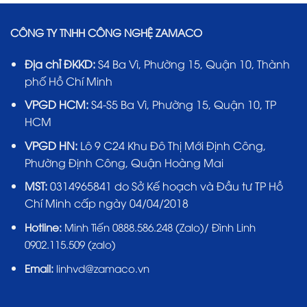
CÔNG TY TNHH CÔNG NGHỆ ZAMACO
Địa chỉ ĐKKD:
S4 Ba Vì, Phường 15, Quận 10, Thành
phố Hồ Chí Minh
VPGD HCM:
S4-S5 Ba Vì, Phường 15, Quận 10, TP
HCM
VPGD HN:
Lô 9 C24 Khu Đô Thị Mới Định Công,
Phường Định Công, Quận Hoàng Mai
MST:
0314965841 do Sở Kế hoạch và Đầu tư TP Hồ
Chí Minh cấp ngày 04/04/2018
Hotline:
Minh Tiến 0888.586.248 (Zalo)/ Đình Linh
0902.115.509 (zalo)
Email:
linhvd@zamaco.vn