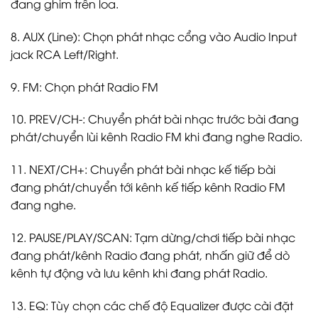
đang ghim trên loa.
8. AUX (Line): Chọn phát nhạc cổng vào Audio Input
jack RCA Left/Right.
9. FM: Chọn phát Radio FM
10. PREV/CH-: Chuyển phát bài nhạc trước bài đang
phát/chuyển lùi kênh Radio FM khi đang nghe Radio.
11. NEXT/CH+: Chuyển phát bài nhạc kế tiếp bài
đang phát/chuyển tới kênh kế tiếp kênh Radio FM
đang nghe.
12. PAUSE/PLAY/SCAN: Tạm dừng/chơi tiếp bài nhạc
đang phát/kênh Radio đang phát, nhấn giữ để dò
kênh tự động và lưu kênh khi đang phát Radio.
13. EQ: Tùy chọn các chế độ Equalizer được cài đặt