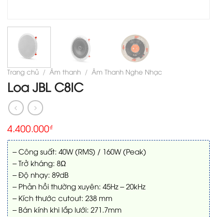
Trang chủ
/
Âm thanh
/
Âm Thanh Nghe Nhạc
Loa JBL C8IC
4.400.000
₫
– Công suất: 40W (RMS) / 160W (Peak)
– Trở kháng: 8Ω
– Độ nhạy: 89dB
– Phản hồi thường xuyên: 45Hz – 20kHz
– Kích thước cutout: 238 mm
– Bán kính khi lắp lưới: 271.7mm