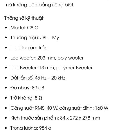
mà không cân bằng riêng biệt.
Thông số kỹ thuật
Model: C8IC
Thương hiệu: JBL – Mỹ
Loại: loa âm trần
Loa woofer: 203 mm, poly woofer
Loa tweeter: 13 mm, polymer tweeter
Dải tần số: 45 Hz – 20 kHz
Độ nhạy: 89 dB
Trở kháng: 8 Ω
Công suất RMS: 40 W, công suất đỉnh: 160 W
Kích thước sản phẩm: 84 x 272 x 278 mm
Trọng lượng: 984 g.