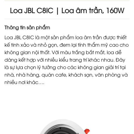
Loa JBL C8IC | Loa âm trần, 160W
Thông tin sản phẩm
Loa JBL C8IC là một sản phẩm loa âm trần được thiết
kế tinh xảo và nhỏ gọn, đem lại tính thẩm mỹ cao cho
không gian nội thất. Với màu trắng bắt mắt, loa dễ
dàng kết hợp với nhiều kiểu trang trí khác nhau. Đây
là sự lựa chọn lý tưởng cho các không gian giải trí tại
nhà, nhà hàng, quán cafe, khách sạn, văn phòng và
nhiều nơi khác….