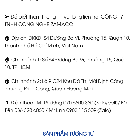
🔑 Để biết thêm thông tin vui lòng liên hệ: CÔNG TY
TNHH CÔNG NGHỆ ZAMACO
🏠 Địa chỉ ĐKKD: S4 Đường Ba Vì, Phường 15, Quận 10,
Thành phố Hồ Chí Minh, Việt Nam
🏠 Chi nhánh 1: Số S4 Đường Ba Vì, Phường 15, Quận
10, TP HCM
🏠 Chi nhánh 2: Lô 9 C24 Khu Đô Thị Mới Định Công,
Phường Định Công, Quận Hoàng Mai
📱 Điện thoại: Mr Phương 070 6600 330 (zalo/call)/ Mr
Tiến 036 328 6060 / Mr Linh 0902 115 509 (Zalo)
SẢN PHẨM TƯƠNG TỰ