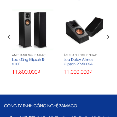
ÂM THANH NGHE NHẠC
ÂM THANH NGHE NHẠC
Loa đứng Klipsch R-
Loa Dolby Atmos
610F
Klipsch RP-500SA
11.800.000
₫
11.000.000
₫
CÔNG TY TNHH CÔNG NGHỆ ZAMACO