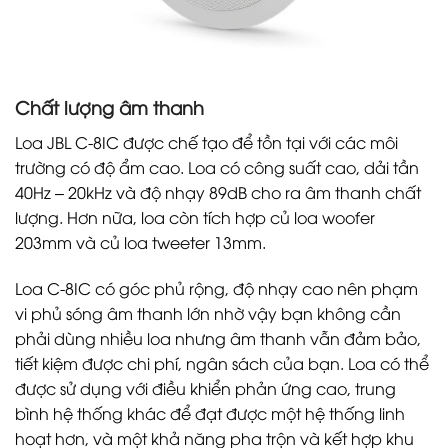
Chất lượng âm thanh
Loa JBL C-8IC được chế tạo để tồn tại với các môi
trường có độ ẩm cao. Loa có công suất cao, dải tần
40Hz – 20kHz và độ nhạy 89dB cho ra âm thanh chất
lượng. Hơn nữa, loa còn tích hợp củ loa woofer
203mm và củ loa tweeter 13mm.
Loa C-8IC có góc phủ rộng, độ nhạy cao nên phạm
vi phủ sóng âm thanh lớn nhờ vậy bạn không cần
phải dùng nhiều loa nhưng âm thanh vẫn đảm bảo,
tiết kiệm được chi phí, ngân sách của bạn. Loa có thể
được sử dụng với điều khiển phản ứng cao, trung
bình hệ thống khác để đạt được một hệ thống linh
hoạt hơn, và một khả năng pha trộn và kết hợp khu