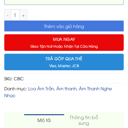
Loa JBL C8IC số lượng
Thêm vào giỏ hàng
MUA NGAY
Giao Tận Nơi Hoặc Nhận Tại Cửa Hàng
TRẢ GÓP QUA THẺ
Visa, Master, JCB
SKU:
C8IC
Danh mục:
Loa Âm Trần
,
Âm thanh
,
Âm Thanh Nghe
Nhạc
Thông tin bổ
Mô tả
sung