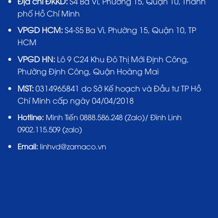
Địa chỉ ĐKKD:
S4 Ba Vì, Phường 15, Quận 10, Thành
phố Hồ Chí Minh
VPGD HCM:
S4-S5 Ba Vì, Phường 15, Quận 10, TP
HCM
VPGD HN:
Lô 9 C24 Khu Đô Thị Mới Định Công,
Phường Định Công, Quận Hoàng Mai
MST:
0314965841 do Sở Kế hoạch và Đầu tư TP Hồ
Chí Minh cấp ngày 04/04/2018
Hotline:
Minh Tiến 0888.586.248 (Zalo)/ Đình Linh
0902.115.509 (zalo)
Email:
linhvd@zamaco.vn