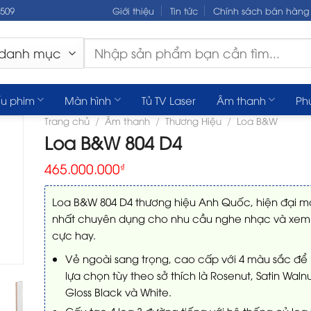
.509
Giới thiệu
Tin tức
Chính sách bán hàng
Tìm
kiếm:
u phim
Màn hình
Tủ TV Laser
Âm thanh
Ph
Trang chủ
/
Âm thanh
/
Thương Hiệu
/
Loa B&W
Loa B&W 804 D4
465.000.000
₫
Loa B&W 804 D4 thương hiệu Anh Quốc, hiện đại m
nhất chuyên dụng cho nhu cầu nghe nhạc và xem
cực hay.
Vẻ ngoài sang trọng, cao cấp với 4 màu sắc để
lựa chọn tùy theo sở thích là Rosenut, Satin Walnu
Gloss Black và White.