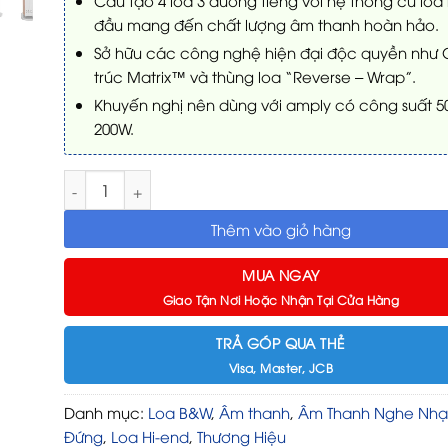
Cấu tạo 4 loa 3 đường tiếng với hệ thống củ loa
đầu mang đến chất lượng âm thanh hoàn hảo.
Sở hữu các công nghệ hiện đại độc quyền như
trúc Matrix™ và thùng loa “Reverse – Wrap”.
Khuyến nghị nên dùng với amply có công suất 5
200W.
Loa B&W 804 D4 số lượng
Thêm vào giỏ hàng
MUA NGAY
Giao Tận Nơi Hoặc Nhận Tại Cửa Hàng
TRẢ GÓP QUA THẺ
Visa, Master, JCB
Danh mục:
Loa B&W
,
Âm thanh
,
Âm Thanh Nghe Nh
Đứng
,
Loa Hi-end
,
Thương Hiệu