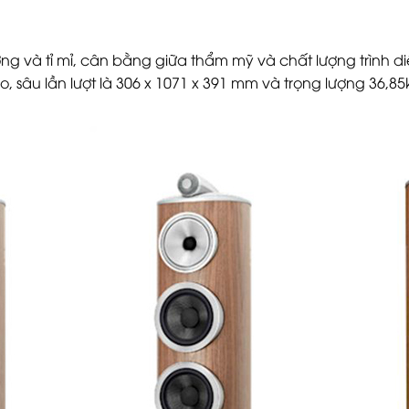
ưỡng và tỉ mỉ, cân bằng giữa thẩm mỹ và chất lượng trình d
o, sâu lần lượt là 306 x 1071 x 391 mm và trọng lượng 36,85