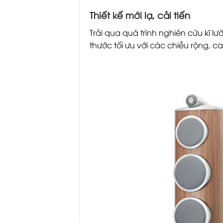
Thiết kế mới lạ, cải tiến
Trải qua quá trình nghiên cứu kĩ l
thước tối ưu với các chiều rộng, ca