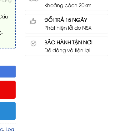
 hàng
Khoảng cách 20km
 Cấu
ĐỔI TRẢ 15 NGÀY
Phát hiện lỗi do NSX
0-
BẢO HÀNH TẬN NƠI
Dễ dàng và tiện lợi
ạc
,
Loa