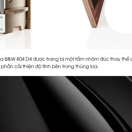
oa B&W 804 D4 được trang bị một tấm nhôm đúc thay thế 
hần cải thiện độ tĩnh bên trong thùng loa.