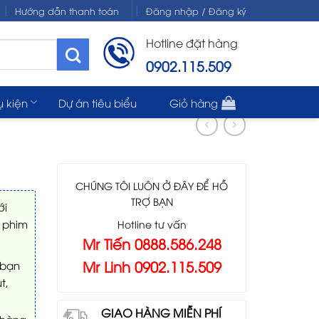
Hướng dẫn thanh toán
Đăng nhập / Đăng ký
Hotline đặt hàng
0902.115.509
ụ kiện
Dự án tiêu biểu
Giỏ hàng
CHÚNG TÔI LUÔN Ở ĐÂY ĐỂ HỖ
TRỢ BẠN
ới
 phim
Hotline tư vấn
Mr Tiến 0888.586.248
Mr Linh 0902.115.509
 bạn
t,
GIAO HÀNG MIỄN PHÍ