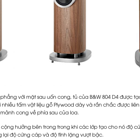
c phẳng với mặt sau uốn cong, tủ của B&W 804 D4 được tạ
 khi nhiều tấm vật liệu gỗ Plywood dày và rắn chắc được liê
 mảnh cong về phía sau của loa.
cộng hưởng bên trong trong khi các lớp tạo cho nó độ cứ
lại độ cứng cáp và độ tĩnh lặng vượt bậc.