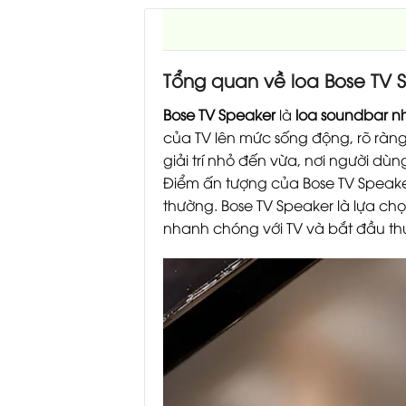
Tổng quan về loa Bose TV 
Bose TV Speaker
là
loa soundbar n
của TV lên mức sống động, rõ rà
giải trí nhỏ đến vừa, nơi người 
Điểm ấn tượng của Bose TV Speak
thường. Bose TV Speaker là lựa 
nhanh chóng với TV và bắt đầu th