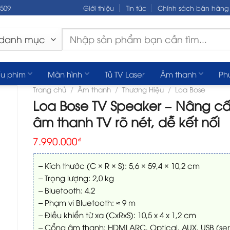
.509
Giới thiệu
Tin tức
Chính sách bán hàng
Tìm
kiếm:
u phim
Màn hình
Tủ TV Laser
Âm thanh
Ph
Trang chủ
/
Âm thanh
/
Thương Hiệu
/
Loa Bose
Loa Bose TV Speaker – Nâng c
âm thanh TV rõ nét, dễ kết nối
7.990.000
₫
– Kích thước (C × R × S): 5,6 × 59,4 × 10,2 cm
– Trọng lượng: 2,0 kg
– Bluetooth: 4.2
– Phạm vi Bluetooth: ≈ 9 m
– Điều khiển từ xa (CxRxS): 10,5 x 4 x 1,2 cm
– Cổng âm thanh: HDMI ARC, Optical, AUX, USB (se