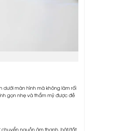
gọn dưới màn hình mà không làm rối
 tính gọn nhẹ và thẩm mỹ được đề
ư chuyển nguồn âm thanh, bật/tắt