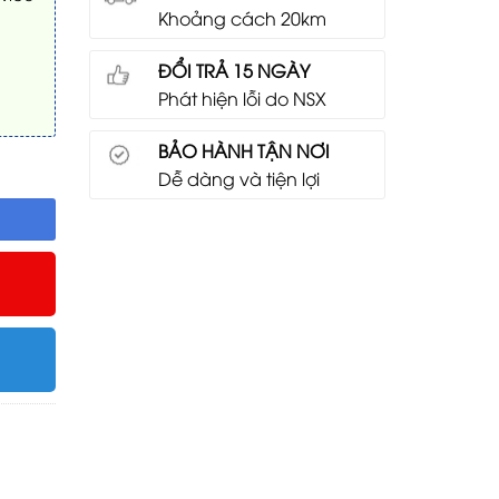
Khoảng cách 20km
ĐỔI TRẢ 15 NGÀY
Phát hiện lỗi do NSX
BẢO HÀNH TẬN NƠI
 kết nối số lượng
Dễ dàng và tiện lợi