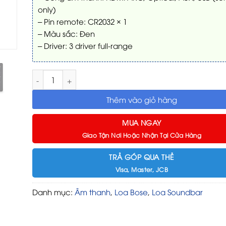
only)
– Pin remote: CR2032 × 1
– Màu sắc: Đen
– Driver: 3 driver full-range
Loa Bose TV Speaker – Nâng cấp âm thanh TV rõ nét, dễ
Thêm vào giỏ hàng
MUA NGAY
Giao Tận Nơi Hoặc Nhận Tại Cửa Hàng
TRẢ GÓP QUA THẺ
Visa, Master, JCB
Danh mục:
Âm thanh
,
Loa Bose
,
Loa Soundbar