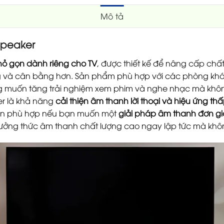
Mô tả
Speaker
hỏ gọn dành riêng cho TV
, được thiết kế để nâng cấp chất
ng và cân bằng hơn. Sản phẩm phù hợp với các phòng kh
dùng muốn tăng trải nghiệm xem phim và nghe nhạc mà kh
er là khả năng
cải thiện âm thanh lời thoại và hiệu ứng th
chọn phù hợp nếu bạn muốn một
giải pháp âm thanh đơn gi
ưởng thức âm thanh chất lượng cao ngay lập tức mà khô