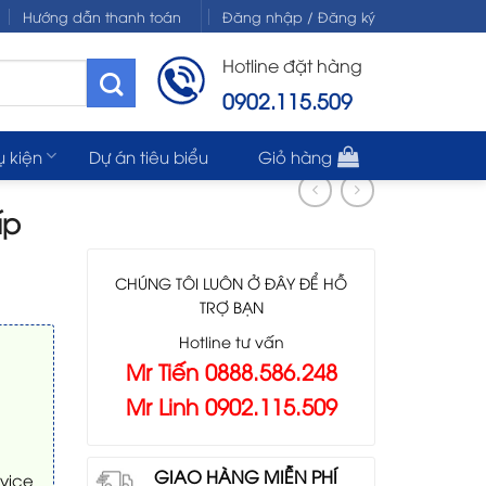
Hướng dẫn thanh toán
Đăng nhập / Đăng ký
Hotline đặt hàng
0902.115.509
ụ kiện
Dự án tiêu biểu
Giỏ hàng
ấp
CHÚNG TÔI LUÔN Ở ĐÂY ĐỂ HỖ
TRỢ BẠN
Hotline tư vấn
Mr Tiến 0888.586.248
Mr Linh 0902.115.509
GIAO HÀNG MIỄN PHÍ
rvice