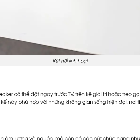
Kết nối linh hoạt
eaker có thể đặt ngay trước TV, trên kệ giải trí hoặc treo 
 kế này phù hợp với những không gian sống hiện đại, nơi
ỉnh âm lượng và nguồn, mà còn có các nút chức năng nh