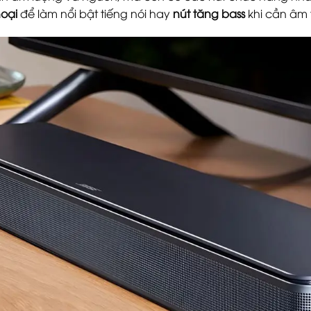
hoại
để làm nổi bật tiếng nói hay
nút tăng bass
khi cần âm 