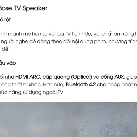
Bose TV Speaker
õ rệt
h mạnh mẽ hơn so với loa TV tích hợp, với chất âm rộng 
úp người nghe dễ dàng theo dõi nội dung phim, chương trình
 đề.
đầu vào
nối như
HDMI ARC
,
cáp quang (Optical)
và
cổng AUX
, giú
các thiết bị khác. Hơn nữa,
Bluetooth 4.2
cho phép phát n
hức năng sử dụng ngoài TV.