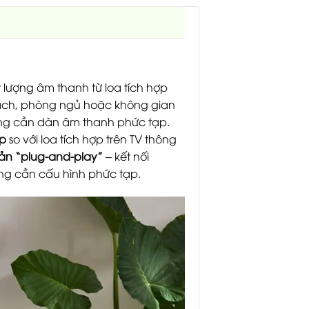
 lượng âm thanh từ loa tích hợp
ách, phòng ngủ hoặc không gian
ông cần dàn âm thanh phức tạp.
ấp
so với loa tích hợp trên TV thông
ản “plug-and-play”
– kết nối
ng cần cấu hình phức tạp.