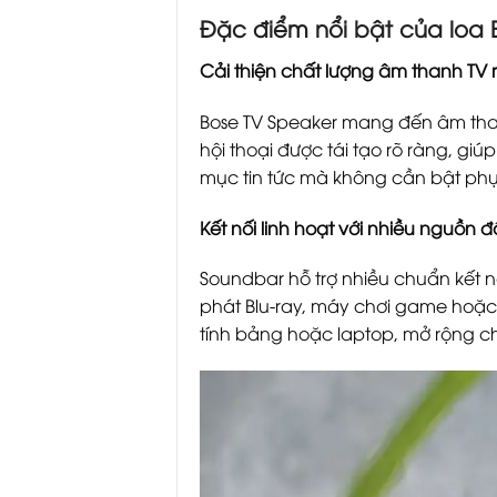
Đặc điểm nổi bật của loa 
Cải thiện chất lượng âm thanh TV r
Bose TV Speaker mang đến âm than
hội thoại được tái tạo rõ ràng, gi
mục tin tức mà không cần bật phụ
Kết nối linh hoạt với nhiều nguồn 
Soundbar hỗ trợ nhiều chuẩn kết 
phát Blu-ray, máy chơi game hoặc 
tính bảng hoặc laptop, mở rộng c