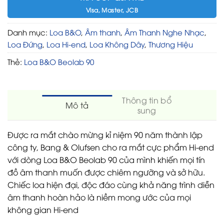
Visa, Master, JCB
Danh mục:
Loa B&O
,
Âm thanh
,
Âm Thanh Nghe Nhạc
,
Loa Đứng
,
Loa Hi-end
,
Loa Không Dây
,
Thương Hiệu
Thẻ:
Loa B&O Beolab 90
Thông tin bổ
Mô tả
sung
Được ra mắt chào mừng kỉ niệm 90 năm thành lập
công ty, Bang & Olufsen cho ra mắt cực phẩm Hi-end
với dòng Loa B&O Beolab 90 của mình khiến mọi tín
đồ âm thanh muốn được chiêm ngưỡng và sở hữu.
Chiếc loa hiện đại, độc đáo cùng khả năng trình diễn
âm thanh hoàn hảo là niềm mong ước của mọi
không gian Hi-end