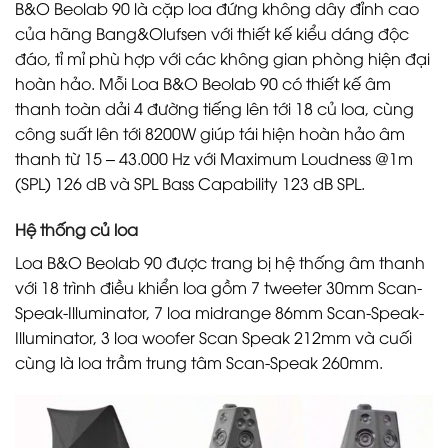
B&O Beolab 90 là cặp loa đứng không dây đỉnh cao
của hãng Bang&Olufsen với thiết kế kiểu dáng độc
đáo, tỉ mỉ phù hợp với các không gian phòng hiện đại
hoàn hảo. Mỗi Loa B&O Beolab 90 có thiết kế âm
thanh toàn dải 4 đường tiếng lên tới 18 củ loa, cùng
công suất lên tới 8200W giúp tái hiện hoàn hảo âm
thanh từ 15 – 43.000 Hz với Maximum Loudness @1m
(SPL) 126 dB và SPL Bass Capability 123 dB SPL.
Hệ thống củ loa
Loa B&O Beolab 90 được trang bị hệ thống âm thanh
với 18 trình điều khiển loa gồm 7 tweeter 30mm Scan-
Speak-Illuminator, 7 loa midrange 86mm Scan-Speak-
Illuminator, 3 loa woofer Scan Speak 212mm và cuối
cùng là loa trầm trung tâm Scan-Speak 260mm.