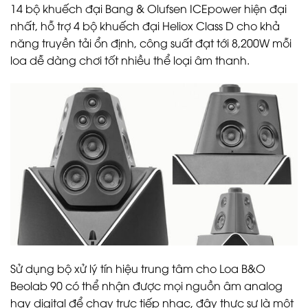
14 bộ khuếch đại Bang & Olufsen ICEpower hiện đại
nhất, hỗ trợ 4 bộ khuếch đại Heliox Class D cho khả
năng truyền tải ổn định, công suất đạt tới 8,200W mỗi
loa dễ dàng chơi tốt nhiều thể loại âm thanh.
Sử dụng bộ xử lý tín hiệu trung tâm cho Loa B&O
Beolab 90 có thể nhận được mọi nguồn âm analog
hay digital để chạy trực tiếp nhạc, đây thực sự là một