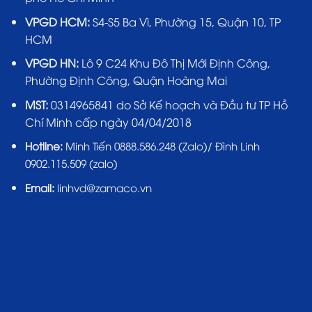
VPGD HCM:
S4-S5 Ba Vì, Phường 15, Quận 10, TP
HCM
VPGD HN:
Lô 9 C24 Khu Đô Thị Mới Định Công,
Phường Định Công, Quận Hoàng Mai
MST:
0314965841 do Sở Kế hoạch và Đầu tư TP Hồ
Chí Minh cấp ngày 04/04/2018
Hotline:
Minh Tiến 0888.586.248 (Zalo)/ Đình Linh
0902.115.509 (zalo)
Email:
linhvd@zamaco.vn