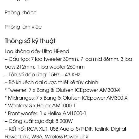
Phòng khách
Phòng làm việc
Thông số kỹ thuật
Loa không dây Ultra Hi-end
– Cấu tạo: 7 loa tweeter 30mm, 7 loa mid 86mm, 3 loa
bass 212mm, 1 loa woofer 260mm
– Tần số đáp ứng: 15Hz – 43 KHz
– Bộ khuếch đại được thiết kế tùy chỉnh:
* Tweeter: 7 x Bang & Olufsen ICEpower AM300-X
* Midranges: 7 x Bang & Olufsen ICEpower AM300-X
* Woofers: 3 x Heliox AM1000-1
* Front woofer: 1 x Heliox AM1000-1
– Công suất cực đại: 8.200W
– Kết nối: RCA XLR, USB Audio, S/P-DIF, Toslink, Digital
Power Link, WiSA, Wireless Power Link