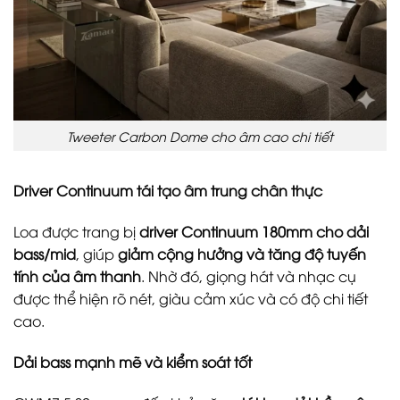
Tweeter Carbon Dome cho âm cao chi tiết
Driver Continuum tái tạo âm trung chân thực
Loa được trang bị
driver Continuum 180mm cho dải
bass/mid
, giúp
giảm cộng hưởng và tăng độ tuyến
tính của âm thanh
. Nhờ đó, giọng hát và nhạc cụ
được thể hiện rõ nét, giàu cảm xúc và có độ chi tiết
cao.
Dải bass mạnh mẽ và kiểm soát tốt