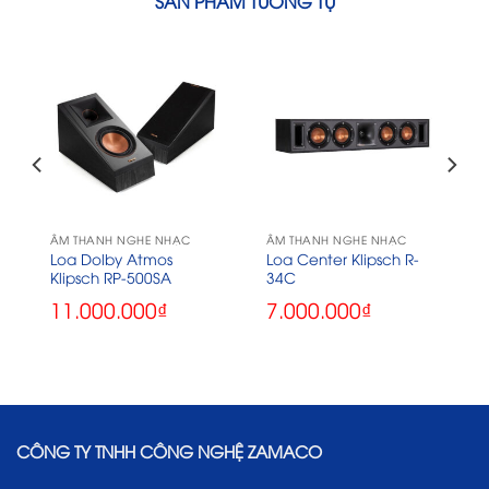
SẢN PHẨM TƯƠNG TỰ
ÂM THANH NGHE NHẠC
ÂM THANH NGHE NHẠC
Loa Dolby Atmos
Loa Center Klipsch R-
Klipsch RP-500SA
34C
11.000.000
₫
7.000.000
₫
CÔNG TY TNHH CÔNG NGHỆ ZAMACO