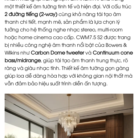
một thiết kế âm tường tinh tế và hiện đại. Với cấu trúc
2 đường tiếng (2-way)
cùng khả năng tái tạo âm
thanh chi tiết, mạnh mẽ, sản phẩm là lựa chọn lý
tưởng cho hệ thống nghe nhạc stereo, multi-room
hoặc home cinema cao cấp. CWM7.5 S2 được trang
bị nhiều công nghệ âm thanh nổi bật của Bowers &
Wilkins như
Carbon Dome tweeter
và
Continuum cone
bass/midrange
, giúp tái tạo âm thanh trung thực, rõ
ràng và giàu nhạc tính. Thiết kế âm tường gọn gàng
giúp loa dễ dàng hòa hợp với không gian nội thất mà
vẫn đảm bảo hiệu suất trình diễn ấn tượng.