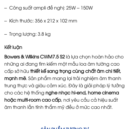
– Công suất ampli đề nghị: 25W – 150W
– Kích thước: 356 x 212 x 102 mm
– Trọng lượng: 3.8 kg
Kết luận
Bowers & Wilkins CWM7.5 S2
là lựa chọn hoàn hảo cho
những ai đang tìm kiếm một mẫu loa âm tường cao
cấp sở hữu
thiết kế sang trọng cùng chất âm chi tiết,
mạnh mẽ
. Sản phẩm mang lại trải nghiệm âm thanh
trung thực và giàu cảm xúc. Đây là giải pháp lý tưởng
cho các hệ thống
nghe nhạc hi-end, home cinema
hoặc multi-room cao cấp
, nơi yêu cầu cả hiệu suất
âm thanh lẫn tính thẩm mỹ đều ở mức cao nhất.