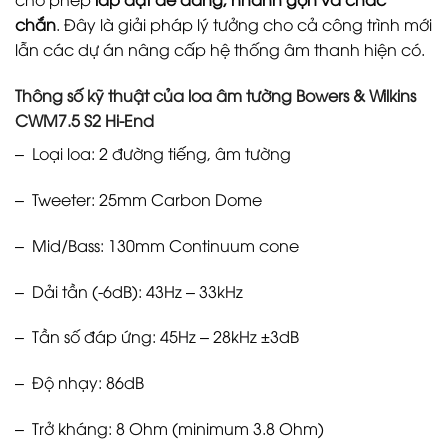
chắn
. Đây là giải pháp lý tưởng cho cả công trình mới
lẫn các dự án nâng cấp hệ thống âm thanh hiện có.
Thông số kỹ thuật của loa âm tường Bowers & Wilkins
CWM7.5 S2 Hi-End
– Loại loa: 2 đường tiếng, âm tường
– Tweeter: 25mm Carbon Dome
– Mid/Bass: 130mm Continuum cone
– Dải tần (-6dB): 43Hz – 33kHz
– Tần số đáp ứng: 45Hz – 28kHz ±3dB
– Độ nhạy: 86dB
– Trở kháng: 8 Ohm (minimum 3.8 Ohm)