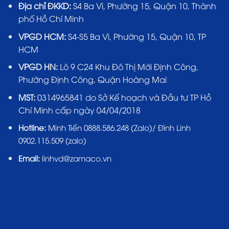
Địa chỉ ĐKKD:
S4 Ba Vì, Phường 15, Quận 10, Thành
phố Hồ Chí Minh
VPGD HCM:
S4-S5 Ba Vì, Phường 15, Quận 10, TP
HCM
VPGD HN:
Lô 9 C24 Khu Đô Thị Mới Định Công,
Phường Định Công, Quận Hoàng Mai
MST:
0314965841 do Sở Kế hoạch và Đầu tư TP Hồ
Chí Minh cấp ngày 04/04/2018
Hotline:
Minh Tiến 0888.586.248 (Zalo)/ Đình Linh
0902.115.509 (zalo)
Email:
linhvd@zamaco.vn