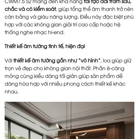
CWM7.5 S2 mang đến khả năng
tái tạo dải trầm sâu,
chắc và có kiểm soát
, giúp tổng thể âm thanh trở nên
cân bằng và giàu năng lượng. Điều này đặc biệt phù
hợp với các không gian giải trí cao cấp hoặc hệ
thống nghe nhạc hi-end.
Thiết kế âm tường tinh tế, hiện đại
Với
thiết kế âm tường gần như “vô hình”
, loa giúp giữ
trọn vẻ đẹp cho không gian nội thất. Phần ê-căng
mỏng cùng kiểu dáng tối giản giúp sản phẩm dễ
dàng hòa hợp với nhiều phong cách thiết kế khác
nhau.