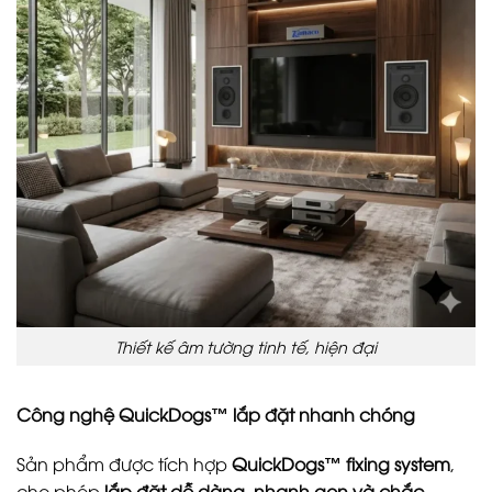
Thiết kế âm tường tinh tế, hiện đại
Công nghệ QuickDogs™ lắp đặt nhanh chóng
Sản phẩm được tích hợp
QuickDogs™ fixing system
,
cho phép
lắp đặt dễ dàng, nhanh gọn và chắc