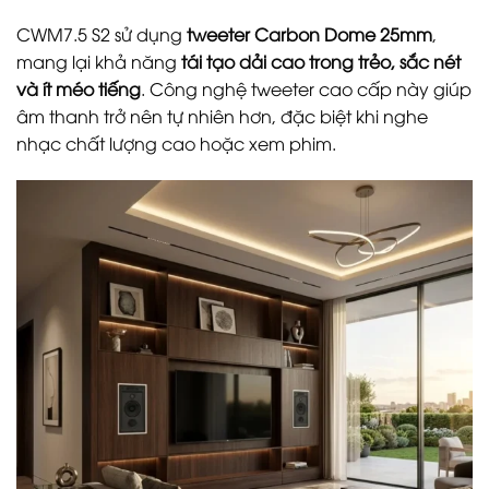
CWM7.5 S2 sử dụng
tweeter Carbon Dome 25mm
,
mang lại khả năng
tái tạo dải cao trong trẻo, sắc nét
và ít méo tiếng
. Công nghệ tweeter cao cấp này giúp
âm thanh trở nên tự nhiên hơn, đặc biệt khi nghe
nhạc chất lượng cao hoặc xem phim.