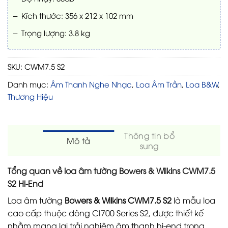
– Kích thước: 356 x 212 x 102 mm
– Trọng lượng: 3.8 kg
SKU:
CWM7.5 S2
Danh mục:
Âm Thanh Nghe Nhạc
,
Loa Âm Trần
,
Loa B&W
,
Thương Hiệu
Thông tin bổ
Mô tả
sung
Tổng quan về loa âm tường Bowers & Wilkins CWM7.5
S2 Hi-End
Loa âm tường
Bowers & Wilkins CWM7.5 S2
là mẫu loa
cao cấp thuộc dòng CI700 Series S2, được thiết kế
nhằm mang lại trải nghiệm âm thanh hi-end trong