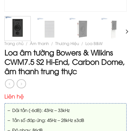
Trang chủ
/
Âm thanh
/
Thương Hiệu
/
Loa B&W
Loa âm tường Bowers & Wilkins
CWM7.5 S2 Hi-End, Carbon Dome,
âm thanh trung thực
Liên hệ
– Dải tần (-6dB): 43Hz – 33kHz
– Tần số đáp ứng: 45Hz – 28kHz ±3dB
– Độ nhạy: 86dB