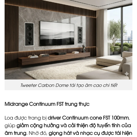
Tweeter Carbon Dome tái tạo âm cao chi tiết
Midrange Continuum FST trung thực
Loa được trang bị
driver Continuum cone FST 100mm
,
giúp
giảm cộng hưởng và cải thiện độ tuyến tính của
âm trung
. Nhờ đó,
giọng hát và nhạc cụ được tái hiện