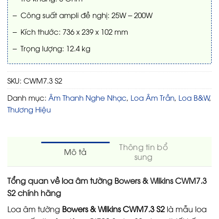
– Công suất ampli đề nghị: 25W – 200W
– Kích thước: 736 x 239 x 102 mm
– Trọng lượng: 12.4 kg
SKU:
CWM7.3 S2
Danh mục:
Âm Thanh Nghe Nhạc
,
Loa Âm Trần
,
Loa B&W
,
Thương Hiệu
Thông tin bổ
Mô tả
sung
Tổng quan về loa âm tường Bowers & Wilkins CWM7.3
S2 chính hãng
Loa âm tường
Bowers & Wilkins CWM7.3 S2
là mẫu loa