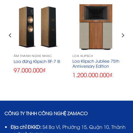
ÂM THANH NGHE NHẠC
LOA KLIPSCH
Loa Klipsch Jubilee 75th
Loa đứng Klipsch RF-7 III
Anniversary Edition
97.000.000
₫
1.200.000.000
₫
CÔNG TY TNHH CÔNG NGHỆ ZAMACO
Địa chỉ ĐKKD:
S4 Ba Vì, Phường 15, Quận 10, Thành