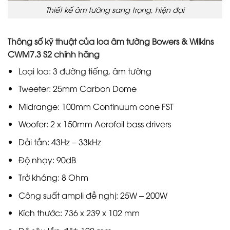
Thiết kế âm tường sang trọng, hiện đại
Thông số kỹ thuật của loa âm tường Bowers & Wilkins
CWM7.3 S2 chính hãng
Loại loa: 3 đường tiếng, âm tường
Tweeter: 25mm Carbon Dome
Midrange: 100mm Continuum cone FST
Woofer: 2 x 150mm Aerofoil bass drivers
Dải tần: 43Hz – 33kHz
Độ nhạy: 90dB
Trở kháng: 8 Ohm
Công suất ampli đề nghị: 25W – 200W
Kích thước: 736 x 239 x 102 mm