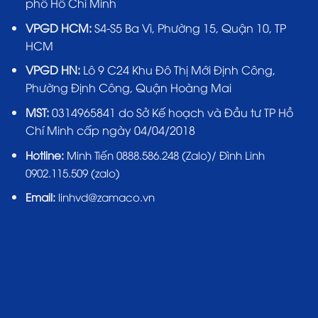
phố Hồ Chí Minh
VPGD HCM:
S4-S5 Ba Vì, Phường 15, Quận 10, TP
HCM
VPGD HN:
Lô 9 C24 Khu Đô Thị Mới Định Công,
Phường Định Công, Quận Hoàng Mai
MST:
0314965841 do Sở Kế hoạch và Đầu tư TP Hồ
Chí Minh cấp ngày 04/04/2018
Hotline:
Minh Tiến 0888.586.248 (Zalo)/ Đình Linh
0902.115.509 (zalo)
Email:
linhvd@zamaco.vn