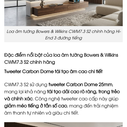
Loa âm tường Bowers & Wilkins CWM7.3 S2 chính hãng Hi-
End 3 đường tiếng
Đặc điểm nổi bật của loa âm tường Bowers & Wilkins
CWM7.3 S2 chính hãng
Tweeter Carbon Dome tái tạo âm cao chi tiết
CWM7.3 S2 sử dụng
tweeter Carbon Dome 25mm
,
mang lại khả năng
tái tạo dải cao rõ ràng, trong trẻo
và chính xác
. Công nghệ tweeter cao cấp này giúp
giảm méo tiếng ở tần số cao
, mang đến trải nghiệm
âm thanh tự nhiên và giàu chi tiết.