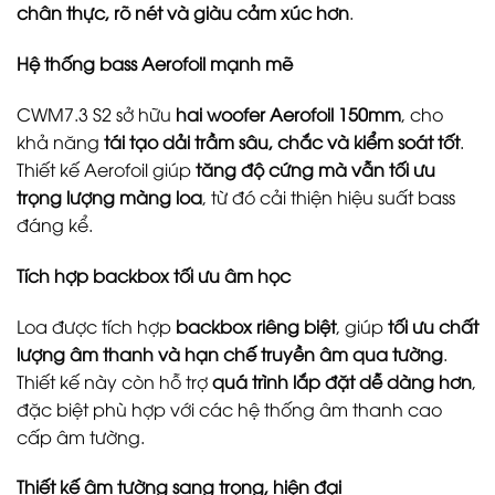
chân thực, rõ nét và giàu cảm xúc hơn
.
Hệ thống bass Aerofoil mạnh mẽ
CWM7.3 S2 sở hữu
hai woofer Aerofoil 150mm
, cho
khả năng
tái tạo dải trầm sâu, chắc và kiểm soát tốt
.
Thiết kế Aerofoil giúp
tăng độ cứng mà vẫn tối ưu
trọng lượng màng loa
, từ đó cải thiện hiệu suất bass
đáng kể.
Tích hợp backbox tối ưu âm học
Loa được tích hợp
backbox riêng biệt
, giúp
tối ưu chất
lượng âm thanh và hạn chế truyền âm qua tường
.
Thiết kế này còn hỗ trợ
quá trình lắp đặt dễ dàng hơn
,
đặc biệt phù hợp với các hệ thống âm thanh cao
cấp âm tường.
Thiết kế âm tường sang trọng, hiện đại