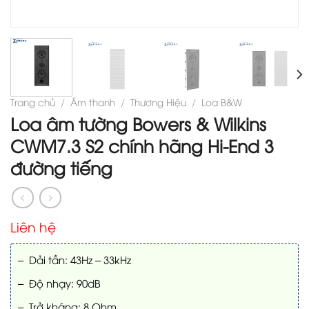
Trang chủ
/
Âm thanh
/
Thương Hiệu
/
Loa B&W
Loa âm tường Bowers & Wilkins
CWM7.3 S2 chính hãng Hi-End 3
đường tiếng
Liên hệ
– Dải tần: 43Hz – 33kHz
– Độ nhạy: 90dB
– Trở kháng: 8 Ohm