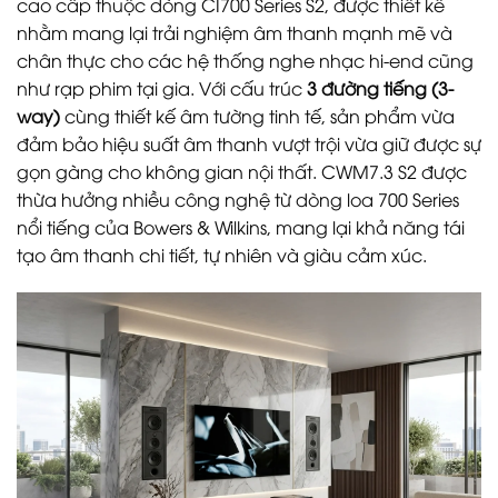
cao cấp thuộc dòng CI700 Series S2, được thiết kế
nhằm mang lại trải nghiệm âm thanh mạnh mẽ và
chân thực cho các hệ thống nghe nhạc hi-end cũng
như rạp phim tại gia. Với cấu trúc
3 đường tiếng (3-
way)
cùng thiết kế âm tường tinh tế, sản phẩm vừa
đảm bảo hiệu suất âm thanh vượt trội vừa giữ được sự
gọn gàng cho không gian nội thất. CWM7.3 S2 được
thừa hưởng nhiều công nghệ từ dòng loa 700 Series
nổi tiếng của Bowers & Wilkins, mang lại khả năng tái
tạo âm thanh chi tiết, tự nhiên và giàu cảm xúc.