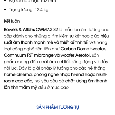
Độ sâu lắp đặt: 102 mm
Trọng lượng: 12.4 kg
Kết luận
Bowers & Wilkins CWM7.3 S2
là mẫu loa âm tường cao
cấp dành cho những ai tìm kiếm sự kết hợp giữa
hiệu
suất âm thanh mạnh mẽ và thiết kế tinh tế
. Với hàng
loạt công nghệ tiên tiến như
Carbon Dome tweeter,
Continuum FST midrange và woofer Aerofoil
, sản
phẩm mang đến chất âm chi tiết, sống động và đầy
nội lực. Đây là giải pháp lý tưởng cho các hệ thống
home cinema, phòng nghe nhạc hi-end hoặc multi-
room cao cấp
, nơi yêu cầu cả
chất lượng âm thanh
lẫn tính thẩm mỹ
đều ở mức cao.
SẢN PHẨM TƯƠNG TỰ