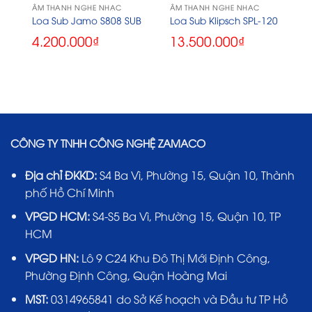
ÂM THANH NGHE NHẠC
ÂM THANH NGHE NHẠC
Loa Sub Jamo S808 SUB
Loa Sub Klipsch SPL-120
4.200.000
₫
13.500.000
₫
CÔNG TY TNHH CÔNG NGHỆ ZAMACO
Địa chỉ ĐKKD:
S4 Ba Vì, Phường 15, Quận 10, Thành
phố Hồ Chí Minh
VPGD HCM:
S4-S5 Ba Vì, Phường 15, Quận 10, TP
HCM
VPGD HN:
Lô 9 C24 Khu Đô Thị Mới Định Công,
Phường Định Công, Quận Hoàng Mai
MST:
0314965841 do Sở Kế hoạch và Đầu tư TP Hồ