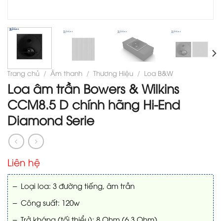
Trang chủ
/
Âm thanh
/
Thương Hiệu
/
Loa B&W
Loa âm trần Bowers & Wilkins
CCM8.5 D chính hãng Hi-End
Diamond Serie
Liên hệ
– Loại loa: 3 đường tiếng, âm trần
– Công suất: 120w
– Trở kháng (tối thiểu): 8 Ohm (6.3 Ohm)