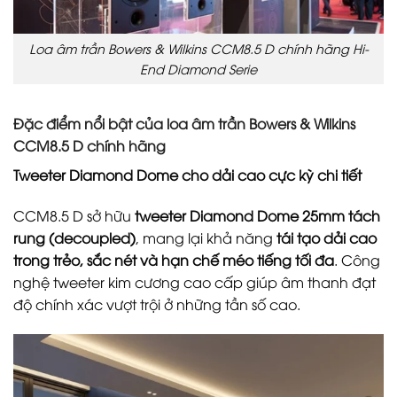
Loa âm trần Bowers & Wilkins CCM8.5 D chính hãng Hi-
End Diamond Serie
Đặc điểm nổi bật của loa âm trần Bowers & Wilkins
CCM8.5 D chính hãng
Tweeter Diamond Dome cho dải cao cực kỳ chi tiết
CCM8.5 D sở hữu
tweeter Diamond Dome 25mm tách
rung (decoupled)
, mang lại khả năng
tái tạo dải cao
trong trẻo, sắc nét và hạn chế méo tiếng tối đa
. Công
nghệ tweeter kim cương cao cấp giúp âm thanh đạt
độ chính xác vượt trội ở những tần số cao.