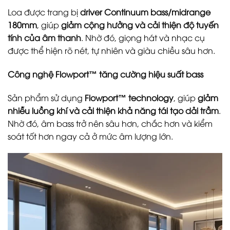
Loa được trang bị
driver Continuum bass/midrange
180mm
, giúp
giảm cộng hưởng và cải thiện độ tuyến
tính của âm thanh
. Nhờ đó, giọng hát và nhạc cụ
được thể hiện rõ nét, tự nhiên và giàu chiều sâu hơn.
Công nghệ Flowport™ tăng cường hiệu suất bass
Sản phẩm sử dụng
Flowport™ technology
, giúp
giảm
nhiễu luồng khí và cải thiện khả năng tái tạo dải trầm
.
Nhờ đó, âm bass trở nên sâu hơn, chắc hơn và kiểm
soát tốt hơn ngay cả ở mức âm lượng lớn.