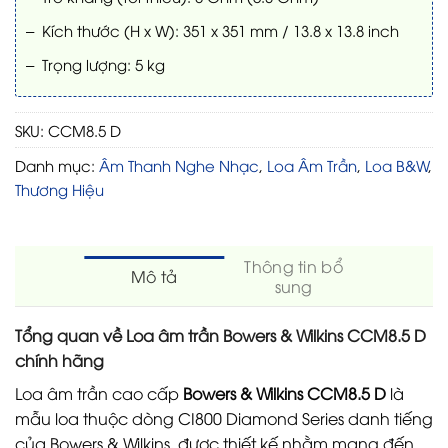
– Kích thước (H x W): 351 x 351 mm / 13.8 x 13.8 inch
– Trọng lượng: 5 kg
SKU:
CCM8.5 D
Danh mục:
Âm Thanh Nghe Nhạc
,
Loa Âm Trần
,
Loa B&W
,
Thương Hiệu
Thông tin bổ
Mô tả
sung
Tổng quan về Loa âm trần Bowers & Wilkins CCM8.5 D
chính hãng
Loa âm trần cao cấp
Bowers & Wilkins CCM8.5 D
là
mẫu loa thuộc dòng CI800 Diamond Series danh tiếng
của Bowers & Wilkins, được thiết kế nhằm mang đến