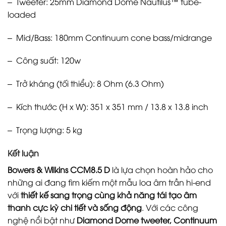
– Tweeter: 25mm Diamond Dome Nautilus™ tube-
loaded
– Mid/Bass: 180mm Continuum cone bass/midrange
– Công suất: 120w
– Trở kháng (tối thiểu): 8 Ohm (6.3 Ohm)
– Kích thước (H x W): 351 x 351 mm / 13.8 x 13.8 inch
– Trọng lượng: 5 kg
Kết luận
Bowers & Wilkins CCM8.5 D
là lựa chọn hoàn hảo cho
những ai đang tìm kiếm một mẫu loa âm trần hi-end
với
thiết kế sang trọng cùng khả năng tái tạo âm
thanh cực kỳ chi tiết và sống động
. Với các công
nghệ nổi bật như
Diamond Dome tweeter, Continuum