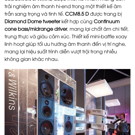
trải nghiệm âm thanh hi-end trong một thiết kế âm
trần sang trọng và tinh tế.
CCM8.5 D
được trang bị
Diamond Dome tweeter
kết hợp cùng
Continuum
cone bass/midrange driver
, mang lại chất âm chi tiết,
trung thực và giàu cảm xúc. Thiết kế mini-baffle xoay
linh hoạt giúp tối ưu hướng âm thanh đến vị trí nghe,
mang lại hiệu suất trình diễn vượt trội trong nhiều
không gian khác nhau.