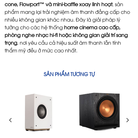
cone, Flowport™ và mini-baffle xoay linh hoạt
, sản
phẩm mang lại trải nghiệm âm thanh đẳng cấp cho
nhiều không gian khác nhau. Đây là giải pháp lý
tưởng cho các hệ thống
home cinema cao cấp,
phòng nghe nhạc hi-fi hoặc không gian giải trí sang
trọng
, nơi yêu cầu cả hiệu suất âm thanh lẫn tính
thẩm mỹ đều ở mức cao nhất.
SẢN PHẨM TƯƠNG TỰ