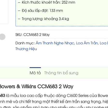
– Kích thước khoét trần: 252 mm
– Độ sâu lắp đặt: 133 mm
– Trọng lượng: khoảng 3.4 kg
SKU:
CCM683 2 Way
Danh mục:
Âm Thanh Nghe Nhạc
,
Loa Âm Trần
,
Loa
Thương Hiệu
Mô tả
Thông tin bổ sung
Bowers & Wilkins CCM683 2 Way
683
là mẫu loa cao cấp thuộc dòng CI600 Series của Bowers
 mẽ và chi tiết trong một thiết kế âm trần sang trọng, hiệ
 ổn định, sản phẩm phù hợp cho nhiều nhu cầu như nghe nh