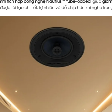
m tích hợp công nghệ Nautilus™ tube-loaded
, giúp
giảm
được tái tạo chi tiết, tự nhiên và dễ chịu hơn khi nghe trong