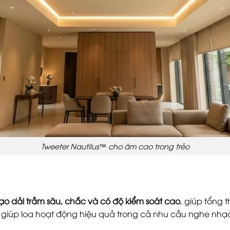
Tweeter Nautilus™ cho âm cao trong trẻo
 tạo dải trầm sâu, chắc và có độ kiểm soát cao
, giúp tổng 
giúp loa hoạt động hiệu quả trong cả nhu cầu nghe nhạc l