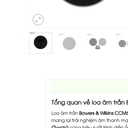
Tổng quan về loa âm trần 
Loa âm trần
Bowers & Wilkins CCM
mang lại trải nghiệm âm thanh mạnh
(2-way)
cùng hiệu suất trình diễn