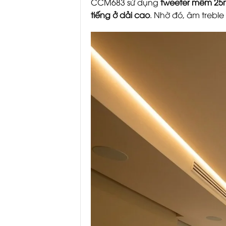
CCM683 sử dụng
tweeter mềm 25m
tiếng ở dải cao
. Nhờ đó, âm treble 