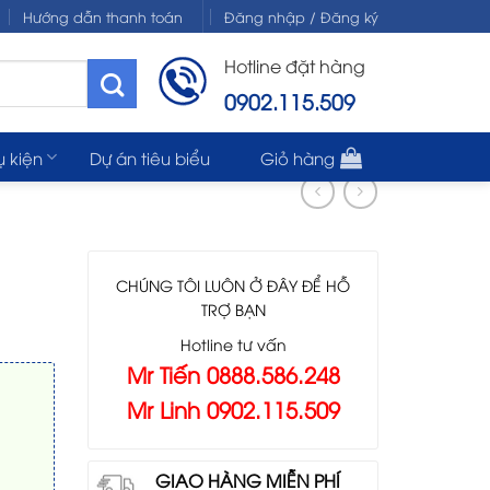
Hướng dẫn thanh toán
Đăng nhập / Đăng ký
Hotline đặt hàng
0902.115.509
ụ kiện
Dự án tiêu biểu
Giỏ hàng
CHÚNG TÔI LUÔN Ở ĐÂY ĐỂ HỖ
TRỢ BẠN
Hotline tư vấn
Mr Tiến 0888.586.248
Mr Linh 0902.115.509
GIAO HÀNG MIỄN PHÍ