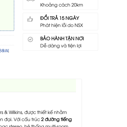
Khoảng cách 20km
ĐỔI TRẢ 15 NGÀY
Phát hiện lỗi do NSX
BẢO HÀNH TẬN NƠI
Dễ dàng và tiện lợi
 B&W
,
 & Wilkins, được thiết kế nhằm
n đại. Với cấu trúc
2 đường tiếng
ạc stereo, hệ thống multi-room