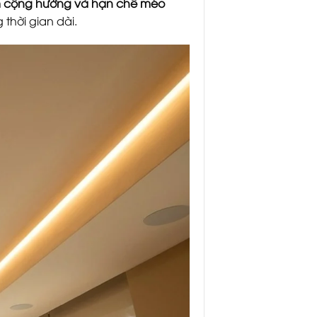
 cộng hưởng và hạn chế méo
 thời gian dài.