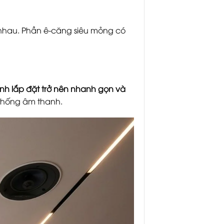
nhau. Phần ê-căng siêu mỏng có
ình lắp đặt trở nên nhanh gọn và
 thống âm thanh.