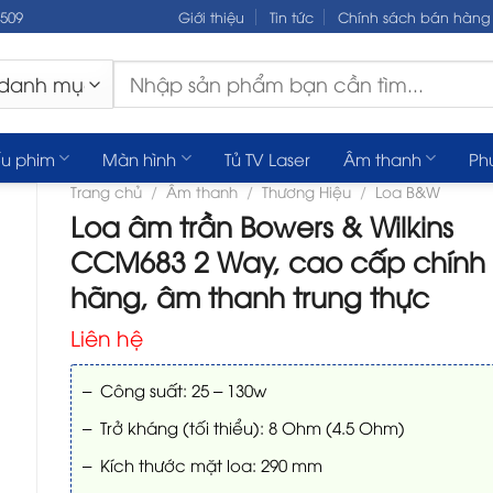
.509
Giới thiệu
Tin tức
Chính sách bán hàng
Tìm
kiếm:
u phim
Màn hình
Tủ TV Laser
Âm thanh
Ph
Trang chủ
/
Âm thanh
/
Thương Hiệu
/
Loa B&W
Loa âm trần Bowers & Wilkins
CCM683 2 Way, cao cấp chính
hãng, âm thanh trung thực
Liên hệ
– Công suất: 25 – 130w
– Trở kháng (tối thiểu): 8 Ohm (4.5 Ohm)
– Kích thước mặt loa: 290 mm