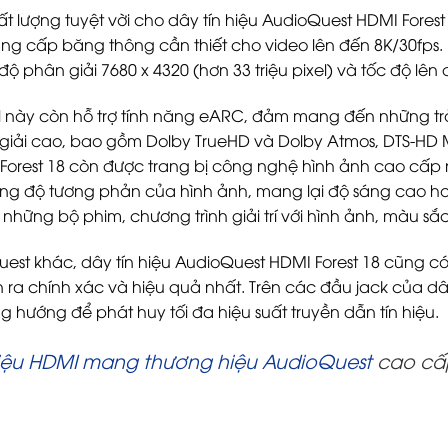
 lượng tuyệt vời cho dây tín hiệu AudioQuest HDMI Forest
ung cấp băng thông cần thiết cho video lên đến 8K/30fps. 
 phân giải 7680 x 4320 (hơn 33 triệu pixel) và tốc độ lên đ
 này còn hỗ trợ tính năng eARC, đảm mang đến những trả
giải cao, bao gồm Dolby TrueHD và Dolby Atmos, DTS-HD M
I Forest 18 còn được trang bị công nghệ hình ảnh cao cấ
ng độ tương phản của hình ảnh, mang lại độ sáng cao h
những bộ phim, chương trình giải trí với hình ảnh, màu sắc
st khác, dây tín hiệu AudioQuest HDMI Forest 18 cũng có
iễn ra chính xác và hiệu quả nhất. Trên các đầu jack của 
 hướng để phát huy tối đa hiệu suất truyền dẫn tín hiệu.
hiệu HDMI mang thương hiệu AudioQuest
cao cấp