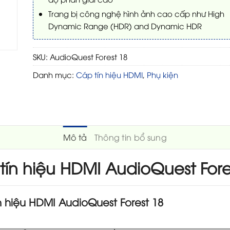
Trang bị công nghệ hình ảnh cao cấp như High
Dynamic Range (HDR) and Dynamic HDR
SKU:
AudioQuest Forest 18
Danh mục:
Cáp tín hiệu HDMI
,
Phụ kiện
Mô tả
Thông tin bổ sung
tín hiệu HDMI AudioQuest Fore
n hiệu HDMI AudioQuest Forest 18