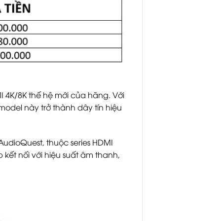
I 4K/8K thế hệ mới của hãng. Với
model này trở thành dây tín hiệu
AudioQuest, thuộc series HDMI
 kết nối với hiệu suất âm thanh,