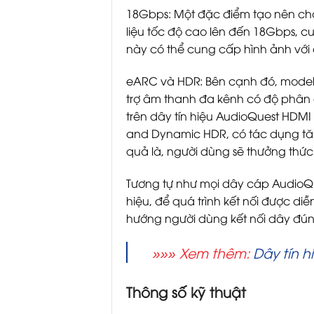
18Gbps: Một đặc điểm tạo nên chất
liệu tốc độ cao lên đến 18Gbps, c
này có thể cung cấp hình ảnh với độ
eARC và HDR: Bên cạnh đó, model
trợ âm thanh đa kênh có độ phân 
trên dây tín hiệu AudioQuest HDM
and Dynamic HDR, có tác dụng tă
quả là, người dùng sẽ thưởng thức 
Tương tự như mọi dây cáp AudioQue
hiệu, để quá trình kết nối được d
hướng người dùng kết nối dây đúng
»»» Xem thêm:
Dây tín 
Thông số kỹ thuật