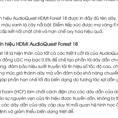
n hiệu AudioQuest HDMI Forest 18 được in đầy đủ tên dây
 màu xanh lá cây nổi bật. Điểm tiếp xúc được mạ vàng tỉ 
g cấp kết nối chặt chẽ và hạn chế oxy hóa hiệu quả.
n hiệu HDMI AudioQuest Forest 18
 18 là hiện thân của tất cả các triết lí cốt lõi của AudioQ
n đồng LGC mạ bạc 0.5% để chế tạo phần lõi dây dẫn cho 
 đảm bảo hiệu suất truyền tải tín hiệu số tốc độ cao, ch
t, hạ mức giá thành dây mà vẫn đảm bảo khả năng chuyển d
n góp phần hạn chế tối đa biến dạng do tương tác sợi dẫn 
l Foam (HCF) làm chất cách điện cho các dây dẫn của dây
o sự nguyên vẹn của tín hiệu được truyền dẫn, không bị 
p các dây dẫn của dây cáp duy trì mối quan hệ hình học 
ịnh và giảm thiểu biến dạng triệt để.