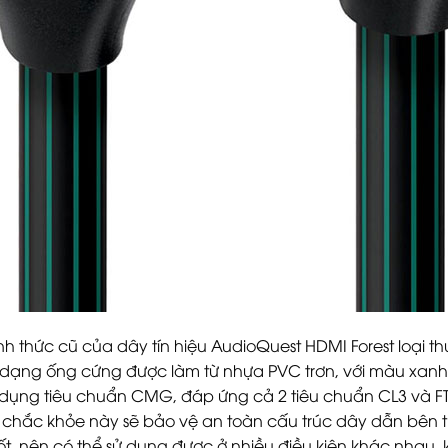
hình thức cũ của dây tín hiệu AudioQuest HDMI Forest loại t
y dạng ống cứng được làm từ nhựa PVC trơn, với màu xanh
 dụng tiêu chuẩn CMG, đáp ứng cả 2 tiêu chuẩn CL3 và 
rất chắc khỏe này sẽ bảo vệ an toàn cấu trúc dây dẫn bên
ốt, nên có thể sử dụng được ở nhiều điều kiện khác nhau, 