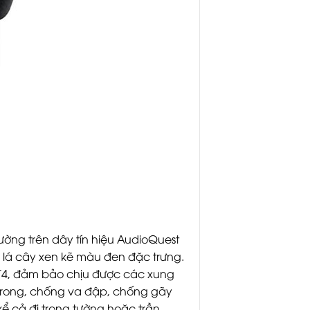
hường trên dây tín hiệu AudioQuest
 lá cây xen kẽ màu đen đặc trưng.
FT4, đảm bảo chịu được các xung
 trong, chống va đập, chống gãy
kể cả đi trong tường hoặc trần