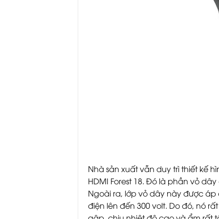
Nhà sản xuất vẫn duy trì thiết kế 
HDMI Forest 18. Đó là phần vỏ dâ
Ngoài ra, lớp vỏ dây này được áp
điện lên đến 300 volt. Do đó, nó 
gập, chịu nhiệt độ cao và ẩm rất t