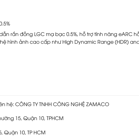
 0.5%
 dẫn rắn đồng LGC mạ bạc 0.5%, hỗ trợ tính năng eARC h
nghệ hình ảnh cao cấp như High Dynamic Range (HDR) a
òng liên hệ: CÔNG TY TNHH CÔNG NGHỆ ZAMACO
 Phường 15, Quận 10, TPHCM
15, Quận 10, TP HCM