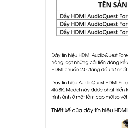
Dây tín hiệu HDMI AudioQuest Fore
hàng loạt những cải tiến đáng kể 
HDMI chuẩn 2.0 đáng đầu tư nhất 
Dây tín hiệu AudioQuest HDMI Fore
4K/8K. Model này được phát triển l
hình ảnh ở một tầm cao mới so với
Thiết kế của dây tín hiệu HDMI