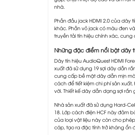
nhà.
Phần đầu jack HDMI 2.0 của dây tí
khác. Phần vỏ jack có màu đen và
truyền tải tín hiệu chính xác, cun
Những đặc điểm nổi bật dây tí
Dây tín hiệu AudioQuest HDMI Forest
xuất đã sử dụng 19 sợi dây dẫn rắ
cung cấp bề mặt dây dẫn mịn màng,
cách để tiết kiệm chi phí sản xuấ
vời. Thiết kế dây dẫn dạng sợi rắ
Nhà sản xuất đã sử dụng Hard-Cel
18. Lớp cách điện HCF này đảm bả
của loại vật liệu này còn cho phé
cáp, tạo ra đặc tính trở kháng ổn đ