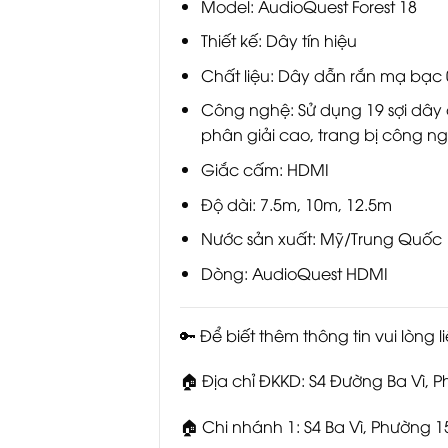
Model: AudioQuest Forest 18
Thiết kế: Dây tín hiệu
Chất liệu: Dây dẫn rắn mạ bạc
Công nghệ: Sử dụng 19 sợi dây
phân giải cao, trang bị công 
Giắc cấm: HDMI
Độ dài: 7.5m, 10m, 12.5m
Nước sản xuất: Mỹ/Trung Quốc
Dòng: AudioQuest HDMI
🔑 Để biết thêm thông tin vui l
🏠 Địa chỉ ĐKKD: S4 Đường Ba Vì,
🏠 Chi nhánh 1: S4 Ba Vì, Phường 