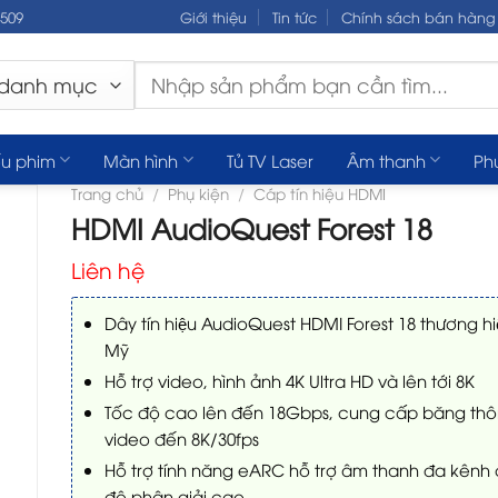
.509
Giới thiệu
Tin tức
Chính sách bán hàng
Tìm
kiếm:
u phim
Màn hình
Tủ TV Laser
Âm thanh
Ph
Trang chủ
/
Phụ kiện
/
Cáp tín hiệu HDMI
HDMI AudioQuest Forest 18
Liên hệ
Dây tín hiệu AudioQuest HDMI Forest 18 thương hi
Mỹ
Hỗ trợ video, hình ảnh 4K Ultra HD và lên tới 8K
Tốc độ cao lên đến 18Gbps, cung cấp băng th
video đến 8K/30fps
Hỗ trợ tính năng eARC hỗ trợ âm thanh đa kênh
độ phân giải cao ​