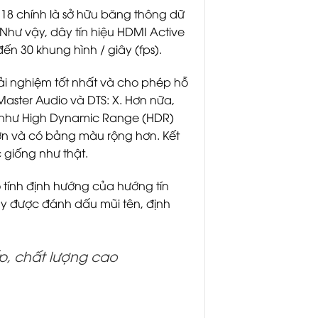
 18 chính là sở hữu băng thông dữ
Như vậy, dây tín hiệu HDMI Active
ến 30 khung hình / giây (fps).
i nghiệm tốt nhất và cho phép hỗ
aster Audio và DTS: X. Hơn nữa,
p như High Dynamic Range (HDR)
ơn và có bảng màu rộng hơn. Kết
 giống như thật.
 tính định hướng của hướng tín
dây được đánh dấu mũi tên, định
, chất lượng cao