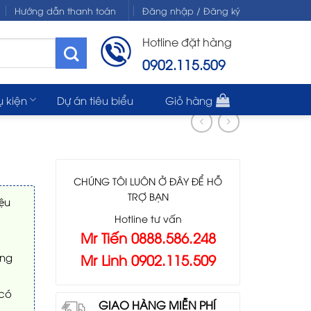
Hướng dẫn thanh toán
Đăng nhập / Đăng ký
Hotline đặt hàng
0902.115.509
ụ kiện
Dự án tiêu biểu
Giỏ hàng
CHÚNG TÔI LUÔN Ở ĐÂY ĐỂ HỖ
TRỢ BẠN
ệu
Hotline tư vấn
Mr Tiến 0888.586.248
Mr Linh 0902.115.509
ông
 có
GIAO HÀNG MIỄN PHÍ