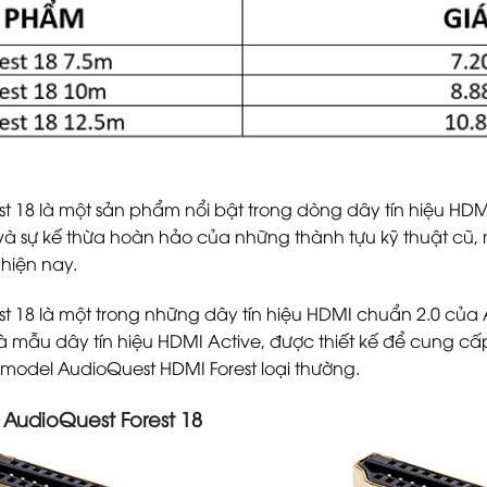
st 18 là một sản phẩm nổi bật trong dòng dây tín hiệu HDM
và sự kế thừa hoàn hảo của những thành tựu kỹ thuật cũ, 
hiện nay.
st 18 là một trong những dây tín hiệu HDMI chuẩn 2.0 của 
à mẫu dây tín hiệu HDMI Active, được thiết kế để cung cấp
 model AudioQuest HDMI Forest loại thường.
 AudioQuest Forest 18