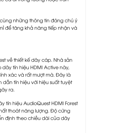
, cùng những thông tin đáng chú ý
mỉ để tăng khả năng tiếp nhận và
uest về thiết kế dây cáp. Nhà sản
dây tín hiệu HDMI Active này,
ính xác và rất mượt mà. Đây là
ẫn tín hiệu với hiệu suất tuyệt
gây ra.
 tín hiệu AudioQuest HDMI Forest
thất thoát năng lượng. Độ cứng
ổn định theo chiều dài của dây