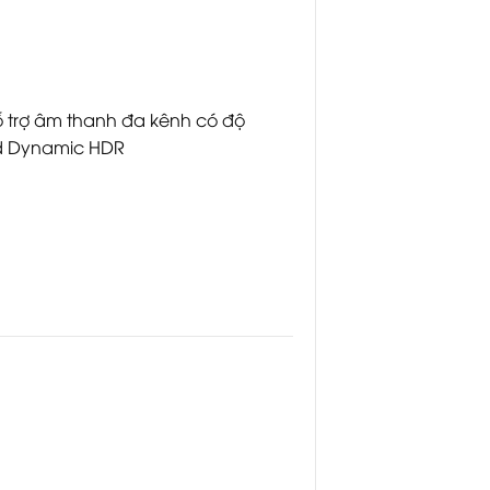
ỗ trợ âm thanh đa kênh có độ
nd Dynamic HDR