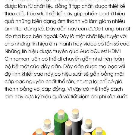
được làm từ chất liệu đồng ít tạp chất, được thiết kế
theo cấu trúc sợi. Thiết kế này góp phần loại trừ hiệu
quả những biến dạng âm thanh và làm giảm nhiễu
âm jitter đáng kể. Dây dẫn này còn được trang bị một
lớp mạ bạc bên ngoài. Đây là một chất liệu tuyệt vời
cho những tín hiệu âm thanh hay video có tần số cao.
Những tín hiệu dược truyền qua AudioQuest HDMI
Cinnamon luôn có thể di chuyển gần như trên toàn
bộ bề mặt của dây dẫn. Dây dẫn được mạ bạc với
độ tinh khiết cao này có hiệu suất sẽ gần bằng một
cáp bạc nguyên chất thể rắn, nhưng lại chỉ có giá
thành bằng với cáp đồng. Vì vậy có thể thấy cách
làm này cực kỳ hiệu quả và tiết kiệm chi phí sản xuất.