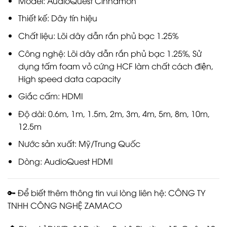
Model: AudioQuest Cinnamon
Thiết kế: Dây tín hiệu
Chất liệu: Lõi dây dẫn rắn phủ bạc 1.25%
Công nghệ: Lõi dây dẫn rắn phủ bạc 1.25%, Sử
dụng tấm foam vỏ cứng HCF làm chất cách điện,
High speed data capacity
Giắc cấm: HDMI
Độ dài: 0.6m, 1m, 1.5m, 2m, 3m, 4m, 5m, 8m, 10m,
12.5m
Nước sản xuất: Mỹ/Trung Quốc
Dòng: AudioQuest HDMI
🔑 Để biết thêm thông tin vui lòng liên hệ: CÔNG TY
TNHH CÔNG NGHỆ ZAMACO