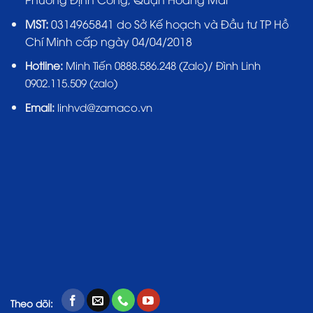
MST:
0314965841 do Sở Kế hoạch và Đầu tư TP Hồ
Chí Minh cấp ngày 04/04/2018
Hotline:
Minh Tiến 0888.586.248 (Zalo)/ Đình Linh
0902.115.509 (zalo)
Email:
linhvd@zamaco.vn
Theo dõi: