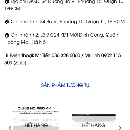
🏠 Địa chỉ ĐKKD: S4 Đường Ba Vì, Phường 15, Quận 10,
TPHCM
🏠 Chi nhánh 1: S4 Ba Vì, Phường 15, Quận 10, TP HCM
🏠 Chi nhánh 2: Lô 9 C24 KĐT Mới Định Công, Quận
Hoàng Mai, Hà Nội
📱 Điện thoại: Mr Tiến 036 328 6060 / Mr Linh 0902 115
509 (Zalo)
SẢN PHẨM TƯƠNG TỰ
HẾT HÀNG
HẾT HÀNG