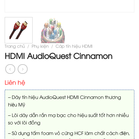
Trang chủ
/
Phụ kiện
/
Cáp tín hiệu HDMI
HDMI AudioQuest Cinnamon
Liên hệ
– Dây tín hiệu AudioQuest HDMI Cinnamon thương
hiệu Mỹ
– Lõi dây dẫn rắn mạ bạc cho hiệu suất tốt hơn nhiều
so với lõi đồng
– Sử dụng tấm foam vỏ cứng HCF làm chất cách điện,