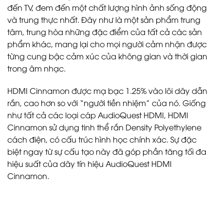
đến TV, đem đến một chất lượng hình ảnh sống động
và trung thực nhất. Đây như là một sản phẩm trung
tâm, trung hòa những đặc điểm của tất cả các sản
phẩm khác, mang lại cho mọi người cảm nhận được
từng cung bậc cảm xúc của không gian và thời gian
trong âm nhạc.
HDMI Cinnamon được mạ bạc 1.25% vào lõi dây dẫn
rắn, cao hơn so với “người tiền nhiệm” của nó. Giống
như tất cả các loại cáp AudioQuest HDMI, HDMI
Cinnamon sử dụng tinh thể rắn Density Polyethylene
cách điện, có cấu trúc hình học chính xác. Sự đặc
biệt ngay từ sự cấu tạo này đã góp phần tăng tối đa
hiệu suất của dây tín hiệu AudioQuest HDMI
Cinnamon.