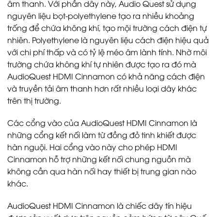
âm thanh. Với phần dây này, Audio Quest sử dụng
nguyên liệu bọt-polyethylene tạo ra nhiều khoảng
trống để chứa không khí, tạo mội trường cách điện tự
nhiên. Polyethylene là nguyên liệu cách điện hiệu quả
với chi phí thấp và có tỷ lệ méo âm lành tính. Nhờ môi
trường chứa không khí tự nhiên được tạo ra đó mà
AudioQuest HDMI Cinnamon có khả năng cách điện
và truyền tải âm thanh hơn rất nhiều loại dây khác
trên thị trường.
Các cổng vào của AudioQuest HDMI Cinnamon là
những cổng kết nối làm từ đồng đỏ tinh khiết được
hàn nguội. Hai cổng vào này cho phép HDMI
Cinnamon hỗ trợ những kết nối chung nguồn mà
không cần qua hàn nối hay thiết bị trung gian nào
khác.
AudioQuest HDMI Cinnamon là chiếc dây tín hiệu