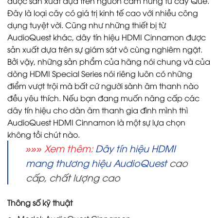
được sản xuất dựa trên nguồn cảm hứng từ cây Quế.
Đây là loại cây có giá trị kinh tế cao với nhiều công
dụng tuyệt vời. Cũng như những thiết bị từ
AudioQuest khác, dây tín hiệu HDMI Cinnamon được
sản xuất dựa trên sự giám sát vô cùng nghiêm ngặt.
Bởi vậy, những sản phẩm của hãng nói chung và của
dòng HDMI Special Series nói riêng luôn có những
điểm vượt trội mà bất cứ người sành âm thanh nào
đều yêu thích. Nếu bạn đang muốn nâng cấp các
dây tín hiệu cho dàn âm thanh gia đình mình thì
AudioQuest HDMI Cinnamon là một sự lựa chọn
không tồi chút nào.
»»» Xem thêm:
Dây tín hiệu HDMI
mang thương hiệu AudioQuest
cao
cấp, chất lượng cao
Thông số kỹ thuật