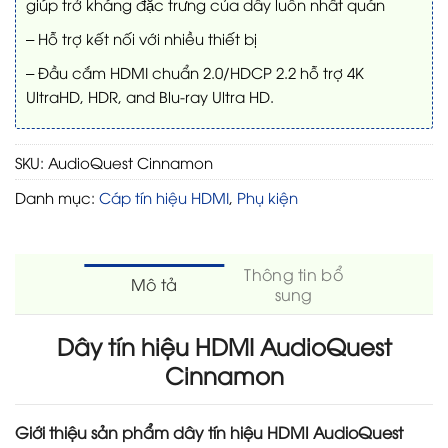
giúp trở kháng đặc trưng của dây luôn nhất quán
– Hỗ trợ kết nối với nhiều thiết bị
– Đầu cắm HDMI chuẩn 2.0/HDCP 2.2 hỗ trợ 4K
UltraHD, HDR, and Blu-ray Ultra HD.
SKU:
AudioQuest Cinnamon
Danh mục:
Cáp tín hiệu HDMI
,
Phụ kiện
Thông tin bổ
Mô tả
sung
Dây tín hiệu HDMI AudioQuest
Cinnamon
Giới thiệu sản phẩm dây tín hiệu HDMI AudioQuest