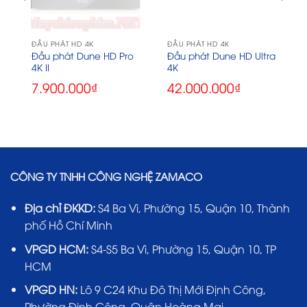
ĐẦU PHÁT HD 4K
ĐẦU PHÁT HD 4K
Đầu phát Dune HD Pro
Đầu phát Dune HD Ultra
4K II
4K
7.900.000
₫
42.000.000
₫
CÔNG TY TNHH CÔNG NGHỆ ZAMACO
Địa chỉ ĐKKD:
S4 Ba Vì, Phường 15, Quận 10, Thành
phố Hồ Chí Minh
VPGD HCM:
S4-S5 Ba Vì, Phường 15, Quận 10, TP
HCM
VPGD HN:
Lô 9 C24 Khu Đô Thị Mới Định Công,
Phường Định Công, Quận Hoàng Mai