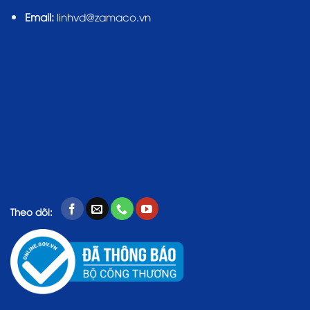
Email:
linhvd@zamaco.vn
Theo dõi: