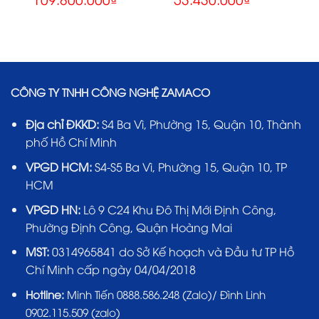
CÔNG TY TNHH CÔNG NGHỆ ZAMACO
Địa chỉ ĐKKD:
S4 Ba Vì, Phường 15, Quận 10, Thành
phố Hồ Chí Minh
VPGD HCM:
S4-S5 Ba Vì, Phường 15, Quận 10, TP
HCM
VPGD HN:
Lô 9 C24 Khu Đô Thị Mới Định Công,
Phường Định Công, Quận Hoàng Mai
MST:
0314965841 do Sở Kế hoạch và Đầu tư TP Hồ
Chí Minh cấp ngày 04/04/2018
Hotline:
Minh Tiến 0888.586.248 (Zalo)/ Đình Linh
0902.115.509 (zalo)