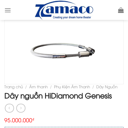
Skip
to
content
Trang chủ
/
Âm thanh
/
Phụ Kiện Âm Thanh
/
Dây Nguồn
Dây nguồn HiDiamond Genesis
95.000.000
₫