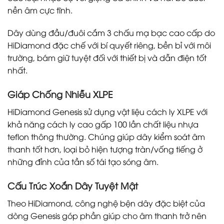
nền âm cực tĩnh.
Dây dùng đầu/đuôi cắm 3 chấu mạ bạc cao cấp do
HiDiamond đặc chế với bí quyết riêng, bền bỉ với môi
trường, bám giữ tuyệt đối với thiết bị và dẫn điện tốt
nhất.
Giáp Chống Nhiễu XLPE
HiDiamond Genesis sử dụng vật liệu cách ly XLPE với
khả năng cách ly cao gấp 100 lần chất liệu nhựa
teflon thông thường. Chúng giúp dây kiểm soát âm
thanh tốt hơn, loại bỏ hiện tượng tràn/vống tiếng ở
những đỉnh của tần số tái tạo sóng âm.
Cấu Trúc Xoắn Dây Tuyệt Mật
Theo HiDiamond, công nghệ bện dây đặc biệt của
dòng Genesis góp phần giúp cho âm thanh trở nên