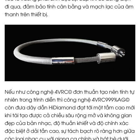
đi qua, đảm bảo tính cân bằng và mạch lạc của âm
thanh trên thiết bị.
Nếu như công nghệ 4VRC© đơn thuần tạo nên tính tự
nhiên trong trình diễn thì công nghệ 4VRC999%AG©
còn đưa dây dẫn HiDiamond đạt tới một tầm cao mới
khi tái tạo được cả chiều sâu rộng mở và không gian
đẹp của bản nhạc, độ thuần khiết và độ chính xác
đặc biệt ở dải tần cao, sự tách bạch rõ ràng hơn giữa
các loại nhạc cụ với giọng ca chính và hát bè dưới