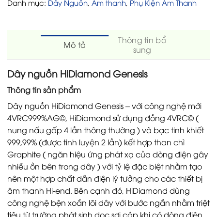
Danh mục:
Dây Nguồn
,
Âm thanh
,
Phụ Kiện Âm Thanh
Thông tin bổ
Mô tả
sung
Dây nguồn HiDiamond Genesis
Thông tin sản phẩm
Dây nguồn HiDiamond Genesis – với công nghệ mới
4VRC999%AG©, HiDiamond sử dụng đồng 4VRC© (
nung nấu gấp 4 lần thông thường ) và bạc tinh khiết
999,99% (được tinh luyện 2 lần) kết hợp than chì
Graphite ( ngăn hiệu ứng phát xạ của dòng điện gây
nhiễu ồn bên trong dây ) với tỷ lệ đặc biệt nhằm tạo
nên một hợp chất dẫn điện lý tưởng cho các thiết bị
âm thanh Hi-end. Bên cạnh đó, HiDiamond dùng
công nghệ bện xoắn lõi dây với bước ngắn nhằm triệt
tiêu từ trường phát sinh dọc sợi cáp khi có dòng điện