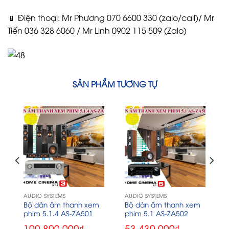
📱 Điện thoại: Mr Phương 070 6600 330 (zalo/call)/ Mr
Tiến 036 328 6060 / Mr Linh 0902 115 509 (Zalo)
SẢN PHẨM TƯƠNG TỰ
AUDIO SYSTEMS
AUDIO SYSTEMS
Bộ dàn âm thanh xem
Bộ dàn âm thanh xem
phim 5.1.4 AS-ZA501
phim 5.1 AS-ZA502
109.800.000
₫
53.430.000
₫