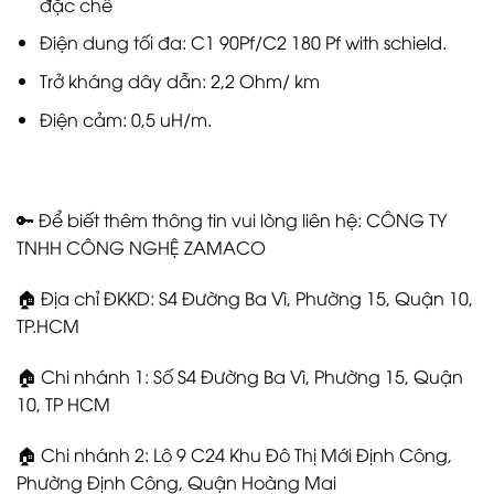
đặc chế
Điện dung tối đa: C1 90Pf/C2 180 Pf with schield.
Trở kháng dây dẫn: 2,2 Ohm/ km
Điện cảm: 0,5 uH/m.
🔑 Để biết thêm thông tin vui lòng liên hệ: CÔNG TY
TNHH CÔNG NGHỆ ZAMACO
🏠 Địa chỉ ĐKKD: S4 Đường Ba Vì, Phường 15, Quận 10,
TP.HCM
🏠 Chi nhánh 1: Số S4 Đường Ba Vì, Phường 15, Quận
10, TP HCM
🏠 Chi nhánh 2: Lô 9 C24 Khu Đô Thị Mới Định Công,
Phường Định Công, Quận Hoàng Mai