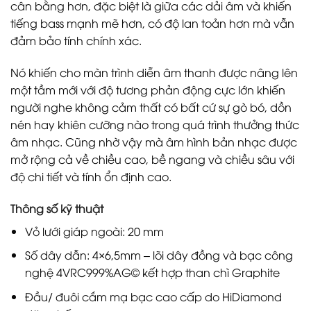
cân bằng hơn, đặc biệt là giữa các dải âm và khiến
tiếng bass mạnh mẽ hơn, có độ lan toản hơn mà vẫn
đảm bảo tính chính xác.
Nó khiến cho màn trình diễn âm thanh được nâng lên
một tầm mới với độ tương phản động cực lớn khiến
người nghe không cảm thất có bất cứ sự gò bó, dồn
nén hay khiên cưỡng nào trong quá trình thưởng thức
âm nhạc. Cũng nhờ vậy mà âm hình bản nhạc được
mở rộng cả về chiều cao, bề ngang và chiều sâu với
độ chi tiết và tính ổn định cao.
Thông số kỹ thuật
Vỏ lưới giáp ngoài: 20 mm
Số dây dẫn: 4×6,5mm – lõi dây đồng và bạc công
nghệ 4VRC999%AG© kết hợp than chì Graphite
Đầu/ đuôi cắm mạ bạc cao cấp do HiDiamond