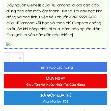
Dây nguồn Genesis của HiDiamond là loại cao cấp
dùng cho dàn máy âm thanh Hi-end. Lõi dây hợp kim
đồng và bạc tinh luyện tiêu chuẩn 4VRC999%AG©
của HiDiamond kết hợp với than chì Graphite chống
nhiễu ồn khi dòng điện đi qua, đảm bảo nguồn điện
tĩnh sạch truyền dẫn đến các thiết bị.
Dây nguồn HiDiamond Genesis số lượng
Thêm vào giỏ hàng
MUA NGAY
Giao Tận Nơi Hoặc Nhận Tại Cửa Hàng
TRẢ GÓP QUA THẺ
Visa, Master, JCB