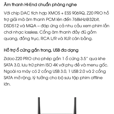
Âm thanh Hi-End chuẩn phòng nghe
Với chip DAC tích hợp XMOS + ESS 9069Q, Z20 PRO hỗ
trợ giải mã âm thanh PCM lên đến 768kHz@32bit,
DSD512 và MQA – đáp ứng cả nhu cầu xem phim lẫn
chơi nhạc lossless. Cổng âm thanh đầy đủ gồm
quang, đồng trục, RCA L/R và XLR cân bằng.
Hỗ trợ ổ cứng gắn trong, USB đa dạng
Zidoo Z20 PRO cho phép gắn 1 ổ cứng 3.5” qua khe
SATA 3.0, lưu trữ phim ISO 4K với phụ đề và menu gốc.
Ngoài ra máy có 2 cổng USB 3.0, 1 USB 2.0 và 2 cổng
SATA mở rộng, lý tưởng cho bộ sưu tập phim offline
lớn.