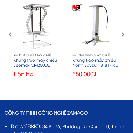
KHUNG TREO MÁY CHIẾU
KHUNG TREO MÁY CHIẾU
Khung treo máy chiếu
Khung treo máy chiếu
Seemax CM200DL
North Bayou NBT817-60
Liên hệ
550.000
₫
CÔNG TY TNHH CÔNG NGHỆ ZAMACO
Địa chỉ ĐKKD:
S4 Ba Vì, Phường 15, Quận 10, Thành