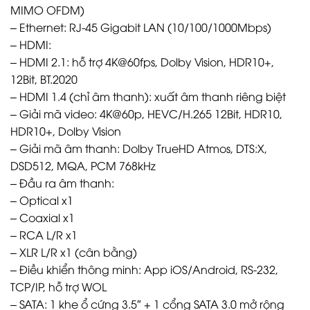
MIMO OFDM)
– Ethernet: RJ-45 Gigabit LAN (10/100/1000Mbps)
– HDMI:
– HDMI 2.1: hỗ trợ 4K@60fps, Dolby Vision, HDR10+,
12Bit, BT.2020
– HDMI 1.4 (chỉ âm thanh): xuất âm thanh riêng biệt
– Giải mã video: 4K@60p, HEVC/H.265 12Bit, HDR10,
HDR10+, Dolby Vision
– Giải mã âm thanh: Dolby TrueHD Atmos, DTS:X,
DSD512, MQA, PCM 768kHz
– Đầu ra âm thanh:
– Optical x1
– Coaxial x1
– RCA L/R x1
– XLR L/R x1 (cân bằng)
– Điều khiển thông minh: App iOS/Android, RS-232,
TCP/IP, hỗ trợ WOL
– SATA: 1 khe ổ cứng 3.5″ + 1 cổng SATA 3.0 mở rộng