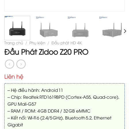
Trang chủ
/
Phụ kiện
/
Đầu phát HD 4K
Đầu Phát Zidoo Z20 PRO
Liên hệ
– Hệ điều hành: Android 11
– Chip: Realtek RTD1619BPD (Cortex-A55, Quad-core),
GPU Mali-G57
– RAM / ROM: 4 GB DDR4 / 32 GB eMMC
– Kết nối: Wi-Fi 6 (2.4/5 GHz), Bluetooth 5.2, Ethernet
Gigabit