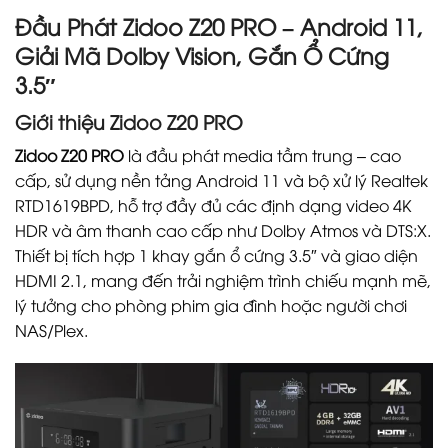
Đầu Phát Zidoo Z20 PRO – Android 11,
Giải Mã Dolby Vision, Gắn Ổ Cứng
3.5″
Giới thiệu Zidoo Z20 PRO
Zidoo Z20 PRO
là đầu phát media tầm trung – cao
cấp, sử dụng nền tảng Android 11 và bộ xử lý Realtek
RTD1619BPD, hỗ trợ đầy đủ các định dạng video 4K
HDR và âm thanh cao cấp như Dolby Atmos và DTS:X.
Thiết bị tích hợp 1 khay gắn ổ cứng 3.5″ và giao diện
HDMI 2.1, mang đến trải nghiệm trình chiếu mạnh mẽ,
lý tưởng cho phòng phim gia đình hoặc người chơi
NAS/Plex.