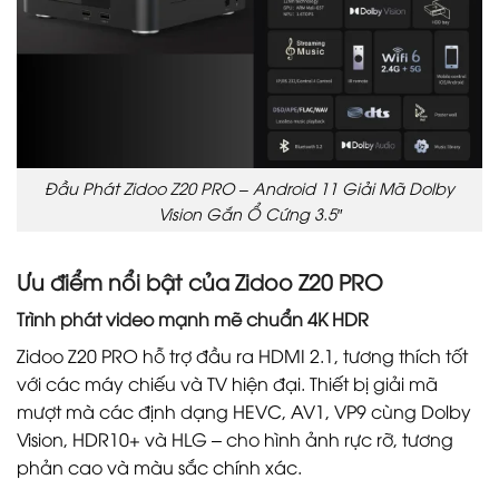
Đầu Phát Zidoo Z20 PRO – Android 11 Giải Mã Dolby
Vision Gắn Ổ Cứng 3.5″
Ưu điểm nổi bật của Zidoo Z20 PRO
Trình phát video mạnh mẽ chuẩn 4K HDR
Zidoo Z20 PRO hỗ trợ đầu ra HDMI 2.1, tương thích tốt
với các máy chiếu và TV hiện đại. Thiết bị giải mã
mượt mà các định dạng HEVC, AV1, VP9 cùng Dolby
Vision, HDR10+ và HLG – cho hình ảnh rực rỡ, tương
phản cao và màu sắc chính xác.