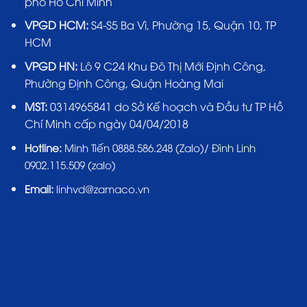
phố Hồ Chí Minh
VPGD HCM:
S4-S5 Ba Vì, Phường 15, Quận 10, TP
HCM
VPGD HN:
Lô 9 C24 Khu Đô Thị Mới Định Công,
Phường Định Công, Quận Hoàng Mai
MST:
0314965841 do Sở Kế hoạch và Đầu tư TP Hồ
Chí Minh cấp ngày 04/04/2018
Hotline:
Minh Tiến 0888.586.248 (Zalo)/ Đình Linh
0902.115.509 (zalo)
Email:
linhvd@zamaco.vn