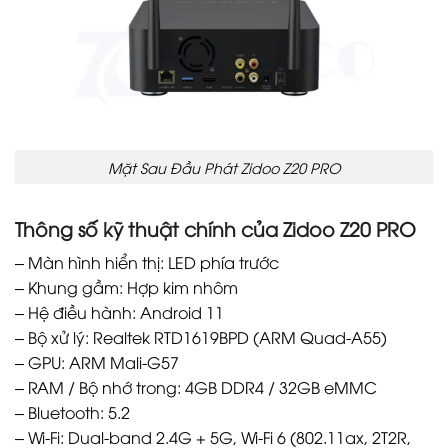
Mặt Sau Đầu Phát Zidoo Z20 PRO
Thông số kỹ thuật chính của Zidoo Z20 PRO
– Màn hình hiển thị: LED phía trước
– Khung gầm: Hợp kim nhôm
– Hệ điều hành: Android 11
– Bộ xử lý: Realtek RTD1619BPD (ARM Quad-A55)
– GPU: ARM Mali-G57
– RAM / Bộ nhớ trong: 4GB DDR4 / 32GB eMMC
– Bluetooth: 5.2
– Wi-Fi: Dual-band 2.4G + 5G, Wi-Fi 6 (802.11ax, 2T2R,