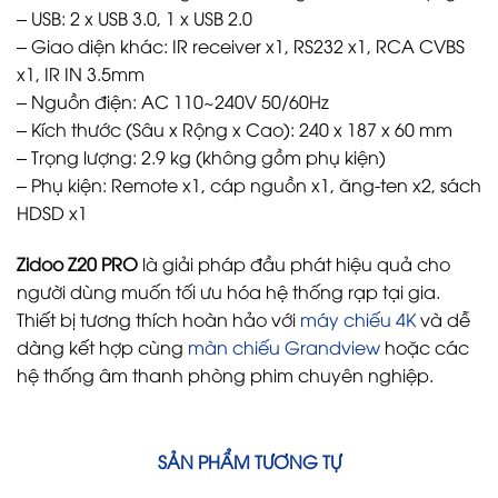
– USB: 2 x USB 3.0, 1 x USB 2.0
– Giao diện khác: IR receiver x1, RS232 x1, RCA CVBS
x1, IR IN 3.5mm
– Nguồn điện: AC 110~240V 50/60Hz
– Kích thước (Sâu x Rộng x Cao): 240 x 187 x 60 mm
– Trọng lượng: 2.9 kg (không gồm phụ kiện)
– Phụ kiện: Remote x1, cáp nguồn x1, ăng-ten x2, sách
HDSD x1
Zidoo Z20 PRO
là giải pháp đầu phát hiệu quả cho
người dùng muốn tối ưu hóa hệ thống rạp tại gia.
Thiết bị tương thích hoàn hảo với
máy chiếu 4K
và dễ
dàng kết hợp cùng
màn chiếu Grandview
hoặc các
hệ thống âm thanh phòng phim chuyên nghiệp.
SẢN PHẨM TƯƠNG TỰ