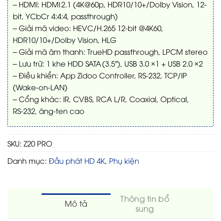
– HDMI: HDMI 2.1 (4K@60p, HDR10/10+/Dolby Vision, 12-
bit, YCbCr 4:4:4, passthrough)
– Giải mã video: HEVC/H.265 12-bit @4K60,
HDR10/10+/Dolby Vision, HLG
– Giải mã âm thanh: TrueHD passthrough, LPCM stereo
– Lưu trữ: 1 khe HDD SATA (3.5″), USB 3.0 ×1 + USB 2.0 ×2
– Điều khiển: App Zidoo Controller, RS‑232, TCP/IP
(Wake‑on‑LAN)
– Cổng khác: IR, CVBS, RCA L/R, Coaxial, Optical,
RS‑232, ăng-ten cao
SKU:
Z20 PRO
Danh mục:
Đầu phát HD 4K
,
Phụ kiện
Thông tin bổ
Mô tả
sung