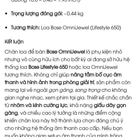
Trọng lượng đóng gói:
~0.44 kg
Tương thích:
Loa Bose OmniJewel (Lifestyle 650)
Kết luận
Chân loa để bàn
Bose OmniJewel
là phụ kiện nhỏ
nhưng vô cùng hữu ích cho bất kỳ ai đang sở hữu hệ
thống loa
Bose Lifestyle 650
hoặc loa OmniJewel
tương thích. Không chỉ giúp
nâng tầm bố cục âm
thanh và hình ảnh trong phòng giải trí
, sản phẩm còn
mang lại vẻ ngoài
gọn gàng, sang trọng
cho không
gian nghe nhạc, xem phim tại gia. Thiết kế chắc chắn
từ
nhôm và kính cường lực
, khả năng
giấu dây gọn
gàng
, và chiều cao lý tưởng là những điểm cộng
khiến chân loa này trở thành lựa chọn đáng chú ý
cho những hệ thống âm thanh cao cấp. Nếu bạn
muốn không gian setup âm thanh của mình trông