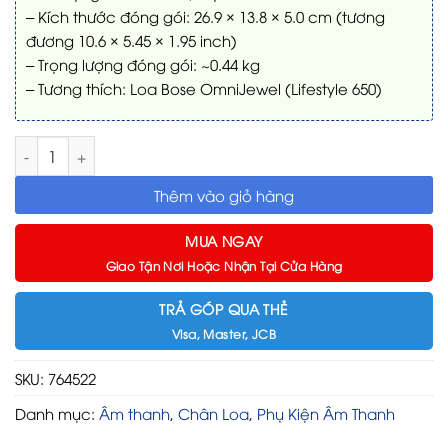
– Kích thước đóng gói: 26.9 × 13.8 × 5.0 cm (tương
đương 10.6 × 5.45 × 1.95 inch)
– Trọng lượng đóng gói: ~0.44 kg
– Tương thích: Loa Bose OmniJewel (Lifestyle 650)
Chân loa để bàn Bose OmniJewel – Tăng ổn định, tối ưu âm 
Thêm vào giỏ hàng
MUA NGAY
Giao Tận Nơi Hoặc Nhận Tại Cửa Hàng
TRẢ GÓP QUA THẺ
Visa, Master, JCB
SKU:
764522
Danh mục:
Âm thanh
,
Chân Loa
,
Phụ Kiện Âm Thanh