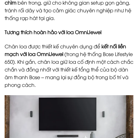
chìm
bên trong, giữ cho không gian setup gọn gàng,
tránh rối dây và tạo cảm giác chuyên nghiệp như hệ
thống rạp hát tại gia.
Tương thích hoàn hảo với loa OmniJewel
Chân loa được thiết kế chuyên dụng để
kết nối liền
mạch với loa OmniJewel
(trong hệ thống Bose Lifestyle
650). Khi gắn, chân loa giữ loa cố định một cách chắc
chắn và đồng nhất với thiết kế tổng thể của bộ dàn
âm thanh Bose – mang lại sự đồng bộ trong bố trí và
phong cách.