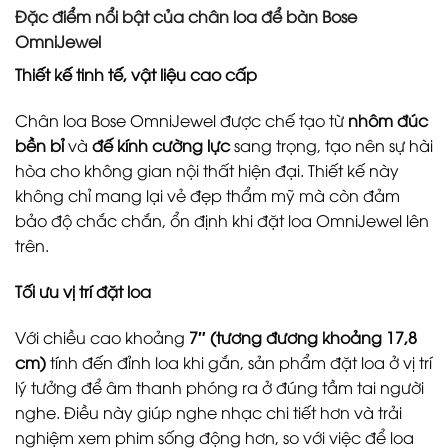
Đặc điểm nổi bật của chân loa để bàn Bose
OmniJewel
Thiết kế tinh tế, vật liệu cao cấp
Chân loa Bose OmniJewel được chế tạo từ
nhôm đúc
bền bỉ
và
đế kính cường lực
sang trọng, tạo nên sự hài
hòa cho không gian nội thất hiện đại. Thiết kế này
không chỉ mang lại vẻ đẹp thẩm mỹ mà còn đảm
bảo độ chắc chắn, ổn định khi đặt loa OmniJewel lên
trên.
Tối ưu vị trí đặt loa
Với chiều cao khoảng
7″ (tương đương khoảng 17,8
cm)
tính đến đỉnh loa khi gắn, sản phẩm đặt loa ở vị trí
lý tưởng để âm thanh phóng ra ở đúng tầm tai người
nghe. Điều này giúp nghe nhạc chi tiết hơn và trải
nghiệm xem phim sống động hơn, so với việc để loa