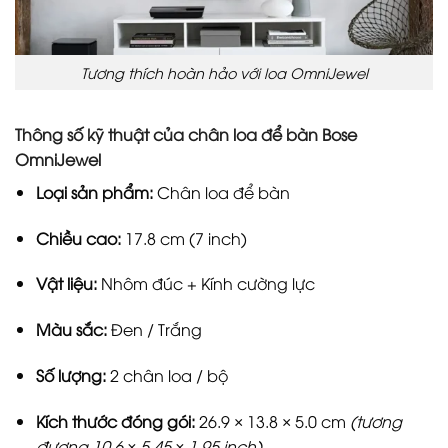
Tương thích hoàn hảo với loa OmniJewel
Thông số kỹ thuật của chân loa để bàn Bose
OmniJewel
Loại sản phẩm:
Chân loa để bàn
Chiều cao:
17.8 cm (7 inch)
Vật liệu:
Nhôm đúc + Kính cường lực
Màu sắc:
Đen / Trắng
Số lượng:
2 chân loa / bộ
Kích thước đóng gói:
26.9 × 13.8 × 5.0 cm
(tương
đương 10.6 × 5.45 × 1.95 inch)