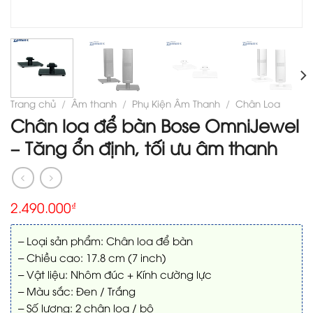
Trang chủ
/
Âm thanh
/
Phụ Kiện Âm Thanh
/
Chân Loa
Chân loa để bàn Bose OmniJewel
– Tăng ổn định, tối ưu âm thanh
2.490.000
₫
– Loại sản phẩm: Chân loa để bàn
– Chiều cao: 17.8 cm (7 inch)
– Vật liệu: Nhôm đúc + Kính cường lực
– Màu sắc: Đen / Trắng
– Số lượng: 2 chân loa / bộ