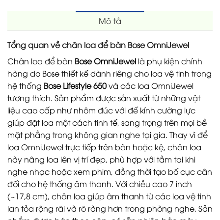
Mô tả
Tổng quan về chân loa để bàn Bose OmniJewel
Chân loa để bàn
Bose OmniJewel
là phụ kiện chính
hãng do Bose thiết kế dành riêng cho loa vệ tinh trong
hệ thống
Bose Lifestyle 650
và các loa OmniJewel
tương thích. Sản phẩm được sản xuất từ những vật
liệu cao cấp như nhôm đúc với đế kính cường lực
giúp đặt loa một cách tinh tế, sang trọng trên mọi bề
mặt phẳng trong không gian nghe tại gia. Thay vì để
loa OmniJewel trực tiếp trên bàn hoặc kệ, chân loa
này nâng loa lên vị trí đẹp, phù hợp với tầm tai khi
nghe nhạc hoặc xem phim, đồng thời tạo bố cục cân
đối cho hệ thống âm thanh. Với chiều cao 7 inch
(~17,8 cm), chân loa giúp âm thanh từ các loa vệ tinh
lan tỏa rộng rãi và rõ ràng hơn trong phòng nghe. Sản