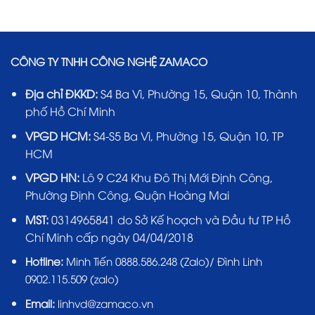
CÔNG TY TNHH CÔNG NGHỆ ZAMACO
Địa chỉ ĐKKD:
S4 Ba Vì, Phường 15, Quận 10, Thành
phố Hồ Chí Minh
VPGD HCM:
S4-S5 Ba Vì, Phường 15, Quận 10, TP
HCM
VPGD HN:
Lô 9 C24 Khu Đô Thị Mới Định Công,
Phường Định Công, Quận Hoàng Mai
MST:
0314965841 do Sở Kế hoạch và Đầu tư TP Hồ
Chí Minh cấp ngày 04/04/2018
Hotline:
Minh Tiến 0888.586.248 (Zalo)/ Đình Linh
0902.115.509 (zalo)
Email:
linhvd@zamaco.vn