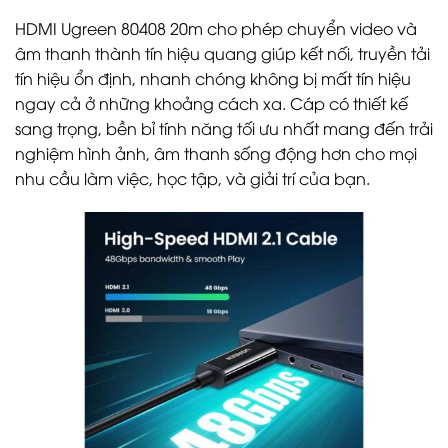
HDMI Ugreen 80408 20m cho phép chuyển video và
âm thanh thành tín hiệu quang giúp kết nối, truyền tải
tín hiệu ổn định, nhanh chóng không bị mất tín hiệu
ngay cả ở những khoảng cách xa. Cáp có thiết kế
sang trọng, bền bỉ tính năng tối ưu nhất mang đến trải
nghiệm hình ảnh, âm thanh sống động hơn cho mọi
nhu cầu làm việc, học tập, và giải trí của bạn.