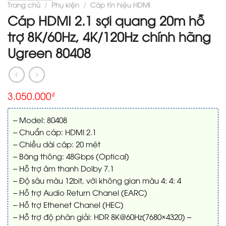
Trang chủ
/
Phụ kiện
/
Cáp tín hiệu HDMI
Cáp HDMI 2.1 sợi quang 20m hỗ
trợ 8K/60Hz, 4K/120Hz chính hãng
Ugreen 80408
3.050.000
₫
– Model: 80408
– Chuẩn cáp: HDMI 2.1
– Chiều dài cáp: 20 mét
– Băng thông: 48Gbps (Optical)
– Hỗ trợ âm thanh Dolby 7.1
– Độ sâu màu 12bit, với không gian màu 4: 4: 4
– Hỗ trợ Audio Return Chanel (EARC)
– Hỗ trợ Ethenet Chanel (HEC)
– Hỗ trợ độ phân giải: HDR 8K@60Hz(7680×4320) –