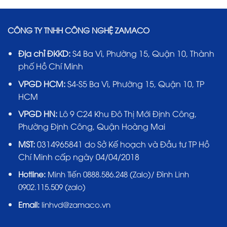
CÔNG TY TNHH CÔNG NGHỆ ZAMACO
Địa chỉ ĐKKD:
S4 Ba Vì, Phường 15, Quận 10, Thành
phố Hồ Chí Minh
VPGD HCM:
S4-S5 Ba Vì, Phường 15, Quận 10, TP
HCM
VPGD HN:
Lô 9 C24 Khu Đô Thị Mới Định Công,
Phường Định Công, Quận Hoàng Mai
MST:
0314965841 do Sở Kế hoạch và Đầu tư TP Hồ
Chí Minh cấp ngày 04/04/2018
Hotline:
Minh Tiến 0888.586.248 (Zalo)/ Đình Linh
0902.115.509 (zalo)
Email:
linhvd@zamaco.vn