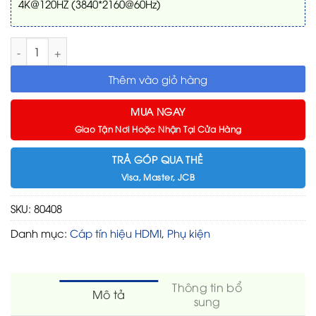
4K@120HZ (3840*2160@60Hz)
Cáp HDMI 2.1 sợi quang 20m hỗ trợ 8K/60Hz, 4K/120Hz chính 
Thêm vào giỏ hàng
MUA NGAY
Giao Tận Nơi Hoặc Nhận Tại Cửa Hàng
TRẢ GÓP QUA THẺ
Visa, Master, JCB
SKU:
80408
Danh mục:
Cáp tín hiệu HDMI
,
Phụ kiện
Thông tin bổ
Mô tả
sung