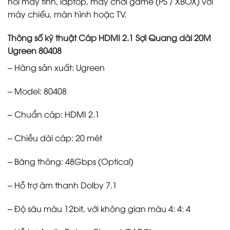
nối máy tính, laptop, máy chơi game (PS / XBOX) với
máy chiếu, màn hình hoặc TV.
Thông số kỹ thuật Cáp HDMI 2.1 Sợi Quang dài 20M
Ugreen 80408
– Hãng sản xuất: Ugreen
– Model: 80408
– Chuẩn cáp: HDMI 2.1
– Chiều dài cáp: 20 mét
– Băng thông: 48Gbps (Optical)
– Hỗ trợ âm thanh Dolby 7.1
– Độ sâu màu 12bit, với không gian màu 4: 4: 4