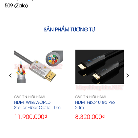
509 (Zalo)
SẢN PHẨM TƯƠNG TỰ
CÁP TÍN HIỆU HDMI
CÁP TÍN HIỆU HDMI
HDMI WIREWORLD
HDMI Fibbr Ultra Pro
Stellar Fiber Optic 10m
20m
11.900.000
₫
8.320.000
₫