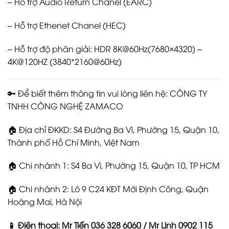
– Hỗ trợ Audio Return Chanel (EARC)
– Hỗ trợ Ethenet Chanel (HEC)
– Hỗ trợ độ phân giải: HDR 8K@60Hz(7680×4320) –
4K@120HZ (3840*2160@60Hz)
🔑 Để biết thêm thông tin vui lòng liên hệ: CÔNG TY
TNHH CÔNG NGHỆ ZAMACO
🏠 Địa chỉ ĐKKD: S4 Đường Ba Vì, Phường 15, Quận 10,
Thành phố Hồ Chí Minh, Việt Nam
🏠 Chi nhánh 1: S4 Ba Vì, Phường 15, Quận 10, TP HCM
🏠 Chi nhánh 2: Lô 9 C24 KĐT Mới Định Công, Quận
Hoàng Mai, Hà Nội
📱 Điện thoại: Mr Tiến 036 328 6060 / Mr Linh 0902 115