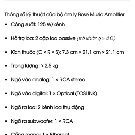
Thông số kỹ thuật của bộ âm ly Bose Music Amplifier
Công suất:
125 W/kênh
Hỗ trợ loa:
2 cặp loa passive
(trở kháng ≥ 4 Ω)
Kích thước (C × R × S):
7,3 cm × 21,1 cm × 21,1 cm
Trọng lượng:
≈ 2,5 kg
Ngõ vào analog: 1 × RCA stereo
Ngõ vào digital: 1 × Optical (TOSLINK)
Ngõ ra loa: 2 kênh loa thụ động
Ngõ ra subwoofer: 1 × RCA
Cổng mạng: 1 × Ethernet