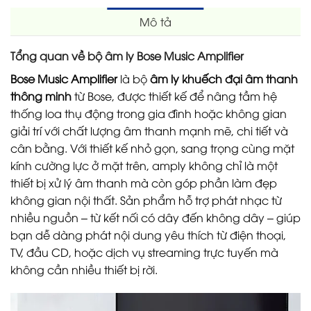
Mô tả
Tổng quan về bộ âm ly Bose Music Amplifier
Bose Music Amplifier
là bộ
âm ly khuếch đại âm thanh
thông minh
từ Bose, được thiết kế để nâng tầm hệ
thống loa thụ động trong gia đình hoặc không gian
giải trí với chất lượng âm thanh mạnh mẽ, chi tiết và
cân bằng. Với thiết kế nhỏ gọn, sang trọng cùng mặt
kính cường lực ở mặt trên, amply không chỉ là một
thiết bị xử lý âm thanh mà còn góp phần làm đẹp
không gian nội thất. Sản phẩm hỗ trợ phát nhạc từ
nhiều nguồn – từ kết nối có dây đến không dây – giúp
bạn dễ dàng phát nội dung yêu thích từ điện thoại,
TV, đầu CD, hoặc dịch vụ streaming trực tuyến mà
không cần nhiều thiết bị rời.