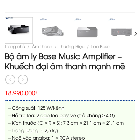
Trang chủ
/
Âm thanh
/
Thương Hiệu
/
Loa Bose
Bộ âm ly Bose Music Amplifier –
Khuếch đại âm thanh mạnh mẽ
18.990.000
₫
– Công suất: 125 W/kênh
– Hỗ trợ loa: 2 cặp loa passive (trở kháng ≥ 4 Ω)
– Kích thước (C × R × S): 7,3 cm × 21,1 cm × 21,1 cm
– Trọng lượng: ≈ 2,5 kg
– Ngõ vào analog: 1 × RCA stereo