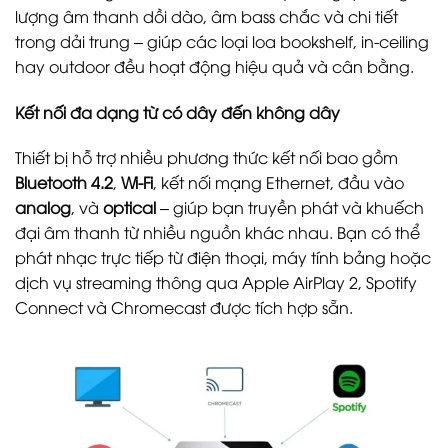
lượng âm thanh dồi dào, âm bass chắc và chi tiết
trong dải trung – giúp các loại loa bookshelf, in-ceiling
hay outdoor đều hoạt động hiệu quả và cân bằng.
Kết nối đa dạng từ có dây đến không dây
Thiết bị hỗ trợ nhiều phương thức kết nối bao gồm
Bluetooth 4.2
,
Wi-Fi
, kết nối mạng Ethernet, đầu vào
analog
, và
optical
– giúp bạn truyền phát và khuếch
đại âm thanh từ nhiều nguồn khác nhau. Bạn có thể
phát nhạc trực tiếp từ điện thoại, máy tính bảng hoặc
dịch vụ streaming thông qua Apple AirPlay 2, Spotify
Connect và Chromecast được tích hợp sẵn.