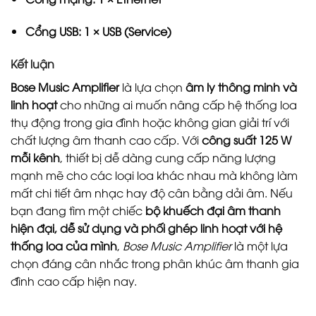
Cổng USB: 1 × USB (Service)
Kết luận
Bose Music Amplifier
là lựa chọn
âm ly thông minh và
linh hoạt
cho những ai muốn nâng cấp hệ thống loa
thụ động trong gia đình hoặc không gian giải trí với
chất lượng âm thanh cao cấp. Với
công suất 125 W
mỗi kênh
, thiết bị dễ dàng cung cấp năng lượng
mạnh mẽ cho các loại loa khác nhau mà không làm
mất chi tiết âm nhạc hay độ cân bằng dải âm. Nếu
bạn đang tìm một chiếc
bộ khuếch đại âm thanh
hiện đại, dễ sử dụng và phối ghép linh hoạt với hệ
thống loa của mình
,
Bose Music Amplifier
là một lựa
chọn đáng cân nhắc trong phân khúc âm thanh gia
đình cao cấp hiện nay.