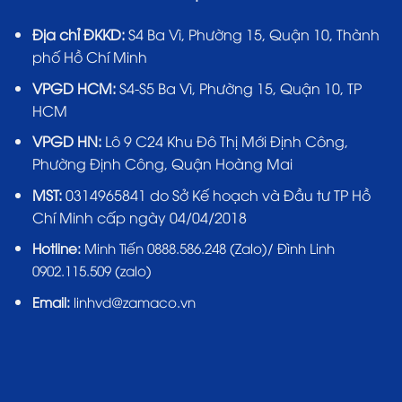
Địa chỉ ĐKKD:
S4 Ba Vì, Phường 15, Quận 10, Thành
phố Hồ Chí Minh
VPGD HCM:
S4-S5 Ba Vì, Phường 15, Quận 10, TP
HCM
VPGD HN:
Lô 9 C24 Khu Đô Thị Mới Định Công,
Phường Định Công, Quận Hoàng Mai
MST:
0314965841 do Sở Kế hoạch và Đầu tư TP Hồ
Chí Minh cấp ngày 04/04/2018
Hotline:
Minh Tiến 0888.586.248 (Zalo)/ Đình Linh
0902.115.509 (zalo)
Email:
linhvd@zamaco.vn