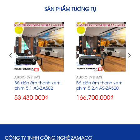
SẢN PHẨM TƯƠNG TỰ
AUDIO SYSTEMS
AUDIO SYSTEMS
Bộ dàn âm thanh xem
Bộ dàn âm thanh xem
phim 5.1 AS-ZA502
phim 5.2.4 AS-ZA500
53.430.000
₫
166.700.000
₫
CÔNG TY TNHH CÔNG NGHỆ ZAMACO