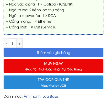
– Ngõ vào digital: 1 × Optical (TOSLINK)
– Ngõ ra loa: 2 kênh loa thụ động
– Ngõ ra subwoofer: 1 × RCA
– Cổng mạng: 1 × Ethernet
– Cổng USB: 1 × USB (Service)
Bộ âm ly Bose Music Amplifier – Khuếch đại âm thanh mạnh 
Thêm vào giỏ hàng
MUA NGAY
Giao Tận Nơi Hoặc Nhận Tại Cửa Hàng
TRẢ GÓP QUA THẺ
Visa, Master, JCB
Danh mục:
Âm thanh
,
Loa Bose