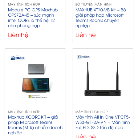
MÁY TÍNH TÍCH HỢP
BỘ TRUYỀN MÀN HÌNH
Module PC OPS Maxhub
MAXHUB XT10-VB Kit – Bộ
OPS72A-i5 – sức mạnh
giải pháp họp Microsoft
intel CORE i5 thế hệ 12
Teams Rooms chuyên
cho phòng họp
nghiệp
Liên hệ
Liên hệ
MÁY TÍNH TÍCH HỢP
MÁY TÍNH TÍCH HỢP
Maxhub XCORE KIT – giải
Máy tính All In One VPCF5-
pháp Microsoft Teams
W33-G1-2A-VN – Màn hình
Rooms (MTR) chuẩn doanh
Full HD, SSD tốc độ cao
nghiệp
Liên hệ