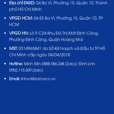
Địa chỉ ĐKKD:
S4 Ba Vì, Phường 15, Quận 10, Thành
phố Hồ Chí Minh
VPGD HCM:
S4-S5 Ba Vì, Phường 15, Quận 10, TP
HCM
VPGD HN:
Lô 9 C24 Khu Đô Thị Mới Định Công,
Phường Định Công, Quận Hoàng Mai
MST:
0314965841 do Sở Kế hoạch và Đầu tư TP Hồ
Chí Minh cấp ngày 04/04/2018
Hotline:
Minh Tiến 0888.586.248 (Zalo)/ Đình Linh
0902.115.509 (zalo)
Email:
linhvd@zamaco.vn