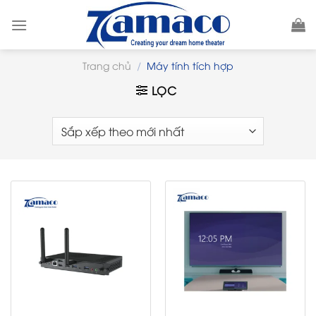
Skip
to
content
Trang chủ
/
Máy tính tích hợp
LỌC