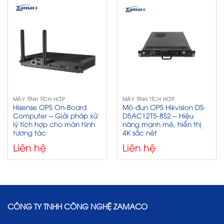
MÁY TÍNH TÍCH HỢP
MÁY TÍNH TÍCH HỢP
Hisense OPS On-Board
Mô-đun OPS Hikvision DS-
Computer – Giải pháp xử
D5AC12T5-8S2 – Hiệu
lý tích hợp cho màn hình
năng mạnh mẽ, hiển thị
tương tác
4K sắc nét
Liên hệ
Liên hệ
CÔNG TY TNHH CÔNG NGHỆ ZAMACO