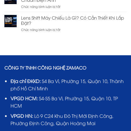
Chiếu
Mua
ở
Chức năng bình luận bị tắt
Bao
Hãng
Keystone
Nhiêu
Nào?
Máy
Là
Lens Shift Máy Chiếu Là Gì? Có Cần Thiết Khi Lắp
Chiếu
Tốt
Đặt?
Là
Khi
ở
Chức năng bình luận bị tắt
Gì?
Chơi
Lens
Cách
Game?
Shift
Chỉnh
Máy
Hình
Chiếu
Chuẩn
Là
Điện
Gì?
Ảnh
Có
CÔNG TY TNHH CÔNG NGHỆ ZAMACO
Cần
Thiết
Khi
Địa chỉ ĐKKD:
S4 Ba Vì, Phường 15, Quận 10, Thành
Lắp
Đặt?
phố Hồ Chí Minh
VPGD HCM:
S4-S5 Ba Vì, Phường 15, Quận 10, TP
HCM
VPGD HN:
Lô 9 C24 Khu Đô Thị Mới Định Công,
Phường Định Công, Quận Hoàng Mai