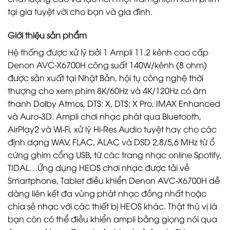
tại gia tuyệt vời cho bạn và gia đình.
Giới thiệu sản phẩm
Hệ thống được xử lý bởi 1 Ampli 11.2 kênh cao cấp
Denon AVC-X6700H công suất 140W/kênh (8 ohm)
được sản xuất tại Nhật Bản, hội tụ công nghệ thời
thượng cho xem phim 8K/60Hz và 4K/120Hz có âm
thanh Dolby Atmos, DTS: X, DTS: X Pro, IMAX Enhanced
và Auro-3D. Ampli chơi nhạc phát qua Bluetooth,
AirPlay2 và Wi-Fi, xử lý Hi-Res Audio tuyệt hay cho các
định dạng WAV, FLAC, ALAC và DSD 2,8/5,6 MHz từ ổ
cứng ghim cổng USB, từ các trang nhạc online Spotify,
TIDAL…Ứng dụng HEOS chơi nhạc được tải về
Smartphone, Tablet điều khiển Denon AVC-X6700H dễ
dàng liên kết đa vùng phát nhạc đồng nhất hoặc
chia sẻ nhạc với các thiết bị HEOS khác. Thật thú vị là
bạn còn có thể điều khiển ampli bằng giọng nói qua