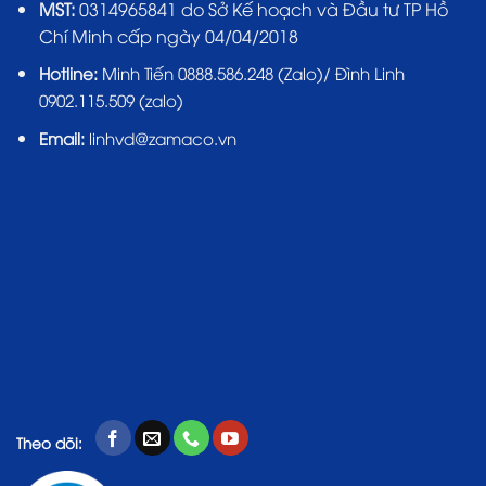
MST:
0314965841 do Sở Kế hoạch và Đầu tư TP Hồ
Chí Minh cấp ngày 04/04/2018
Hotline:
Minh Tiến 0888.586.248 (Zalo)/ Đình Linh
0902.115.509 (zalo)
Email:
linhvd@zamaco.vn
Theo dõi: