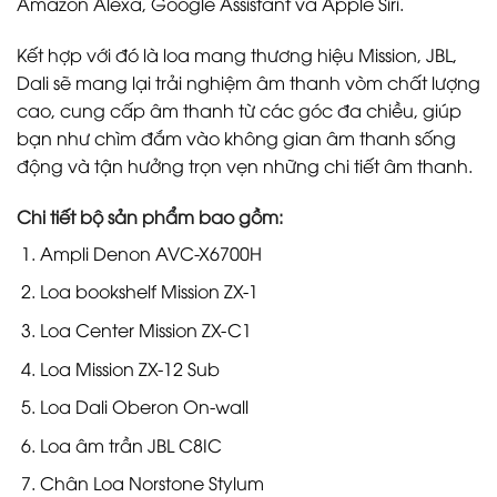
Amazon Alexa, Google Assistant và Apple Siri.
Kết hợp với đó là loa mang thương hiệu Mission, JBL,
Dali sẽ mang lại trải nghiệm âm thanh vòm chất lượng
cao, cung cấp âm thanh từ các góc đa chiều, giúp
bạn như chìm đắm vào không gian âm thanh sống
động và tận hưởng trọn vẹn những chi tiết âm thanh.
Chi tiết bộ sản phẩm bao gồm:
Ampli Denon AVC-X6700H
Loa bookshelf Mission ZX-1
Loa Center Mission ZX-C1
Loa Mission ZX-12 Sub
Loa Dali Oberon On-wall
Loa âm trần JBL C8IC
Chân Loa Norstone Stylum