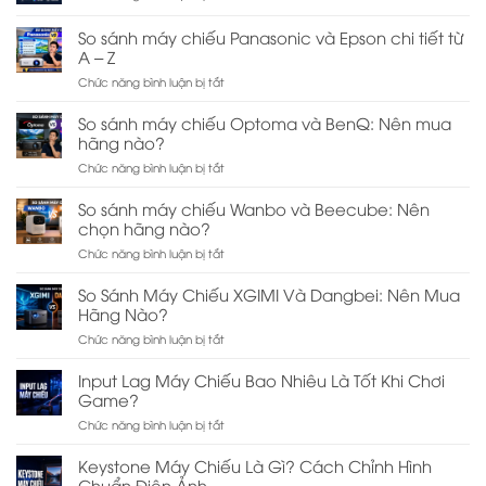
So
Và
Hãng
sánh
TV:
Nào?
So sánh máy chiếu Panasonic và Epson chi tiết từ
máy
Nên
A – Z
chiếu
Chọn
LG
ở
Chức năng bình luận bị tắt
Thiết
và
So
Bị
Samsung
sánh
Nào?
So sánh máy chiếu Optoma và BenQ: Nên mua
chi
máy
hãng nào?
tiết
chiếu
từ
ở
Chức năng bình luận bị tắt
Panasonic
A
So
và
–
sánh
Epson
So sánh máy chiếu Wanbo và Beecube: Nên
Z
máy
chi
chọn hãng nào?
chiếu
tiết
ở
Chức năng bình luận bị tắt
Optoma
từ
So
và
A
sánh
BenQ:
–
So Sánh Máy Chiếu XGIMI Và Dangbei: Nên Mua
máy
Nên
Z
Hãng Nào?
chiếu
mua
ở
Chức năng bình luận bị tắt
Wanbo
hãng
So
và
nào?
Sánh
Beecube:
Input Lag Máy Chiếu Bao Nhiêu Là Tốt Khi Chơi
Máy
Nên
Game?
Chiếu
chọn
ở
Chức năng bình luận bị tắt
XGIMI
hãng
Input
Và
nào?
Lag
Dangbei:
Keystone Máy Chiếu Là Gì? Cách Chỉnh Hình
Máy
Nên
Chuẩn Điện Ảnh