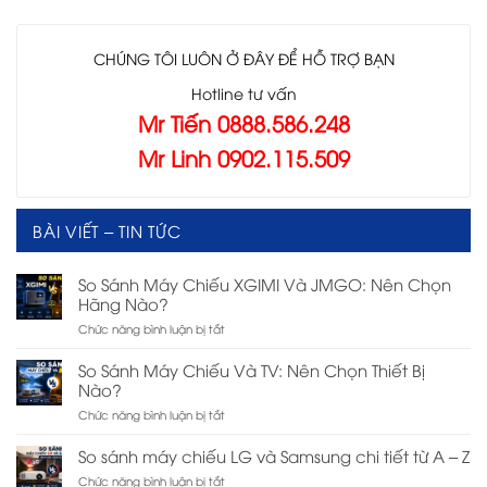
CHÚNG TÔI LUÔN Ở ĐÂY ĐỂ HỖ TRỢ BẠN
Hotline tư vấn
Mr Tiến 0888.586.248
Mr Linh 0902.115.509
BÀI VIẾT – TIN TỨC
So Sánh Máy Chiếu XGIMI Và JMGO: Nên Chọn
Hãng Nào?
ở
Chức năng bình luận bị tắt
So
Sánh
So Sánh Máy Chiếu Và TV: Nên Chọn Thiết Bị
Máy
Nào?
Chiếu
ở
Chức năng bình luận bị tắt
XGIMI
So
Và
Sánh
JMGO:
So sánh máy chiếu LG và Samsung chi tiết từ A – Z
Máy
Nên
ở
Chức năng bình luận bị tắt
Chiếu
Chọn