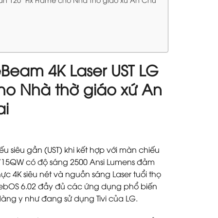
eBeam 4K Laser UST LG
ho Nhà thờ giáo xứ An
ai
 siêu gần (UST) khi kết hợp với màn chiếu
HU715QW có độ sáng 2500 Ansi Lumens đảm
ực 4K siêu nét và nguồn sáng Laser tuổi thọ
h webOS 6.02 đầy đủ các ứng dụng phổ biến
 dàng y như đang sử dụng Tivi của LG.