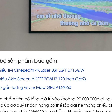
ết bộ sản phẩm bao gồm
iếu Tivi CineBeam 4K Laser UST LG HU715QW
iếu Akia Screen AK-FF120WH2 120 inch (16:9)
eo gắn tường Grandview GPCP-D4060
n phẩm trên có tổng giá trị vào khoảng 90.000.000đ cùn
giúp đỡ quý khách hàng có thể lắp đặt hệ thống chiếu 
í nào, bên phía ZAMACO còn hỗ trợ khuyến mại đi kèm kh