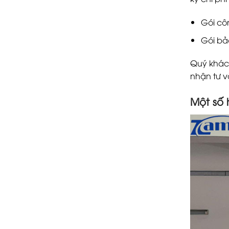
Ảnh
Gói côn
Gói bả
Quý khách
nhận tư vấ
Một số 