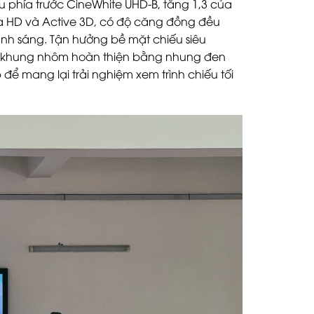
u phía trước CineWhite UHD-B, tăng 1,3 của
ltra HD và Active 3D, có độ căng đồng đều
nh sáng. Tận hưởng bề mặt chiếu siêu
hi khung nhôm hoàn thiện bằng nhung đen
ể mang lại trải nghiệm xem trình chiếu tối