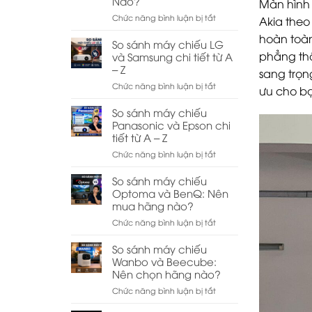
Nào?
Màn hình 
XGIMI
ở
Chức năng bình luận bị tắt
Akia theo
Và
So
JMGO:
hoàn toàn
Sánh
So sánh máy chiếu LG
Nên
Máy
phẳng thô
và Samsung chi tiết từ A
Chọn
Chiếu
Hãng
– Z
sang trọn
Và
Nào?
ở
Chức năng bình luận bị tắt
TV:
ưu cho b
So
Nên
sánh
So sánh máy chiếu
Chọn
máy
Panasonic và Epson chi
Thiết
chiếu
Bị
tiết từ A – Z
LG
Nào?
ở
Chức năng bình luận bị tắt
và
So
Samsung
sánh
So sánh máy chiếu
chi
máy
Optoma và BenQ: Nên
tiết
chiếu
từ
mua hãng nào?
Panasonic
A
ở
Chức năng bình luận bị tắt
và
–
So
Epson
Z
sánh
So sánh máy chiếu
chi
máy
Wanbo và Beecube:
tiết
chiếu
từ
Nên chọn hãng nào?
Optoma
A
ở
Chức năng bình luận bị tắt
và
–
So
BenQ:
Z