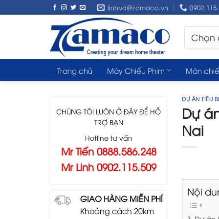
Skip
linhvd@zamaco.vn
0902.115
to
content
Trang chủ
Máy Chiếu Phim
Màn chiế
DỰ ÁN TIÊU B
Dự án
CHÚNG TÔI LUÔN Ở ĐÂY ĐỂ HỖ
TRỢ BẠN
Nai
Hotline tư vấn
Mr Tiến 0888.586.248
Mr Linh 0902.115.509
Nội du
GIAO HÀNG MIỄN PHÍ
Khoảng cách 20km
Dự án 