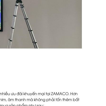
g nhiều ưu đãi khuyến mại tại ZAMACO. Hơn
phim, âm thanh mà không phải tốn thêm bất
i mua sản phẩm như sau: