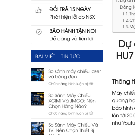
Đồng 
ĐỔI TRẢ 15 NGÀY
Th
Phát hiện lỗi do NSX
Ch
Mộ
BẢO HÀNH TẬN NƠI
Dễ dàng và tiện lợi
Dự 
HU7
BÀI VIẾT – TIN TỨC
So sánh máy chiếu laser
và bóng đèn
Thông 
ở
Chức năng bình luận bị tắt
So
Máy chiếu
sánh
So Sánh Máy Chiếu
máy
quang học
XGIMI Và JMGO: Nên
chiếu
Chọn Hãng Nào?
bảo hình 
laser
ở
Chức năng bình luận bị tắt
và
lên tới 2
So
bóng
như Youtu
Sánh
So Sánh Máy Chiếu Và
đèn
Máy
TV: Nên Chọn Thiết Bị
Chiếu