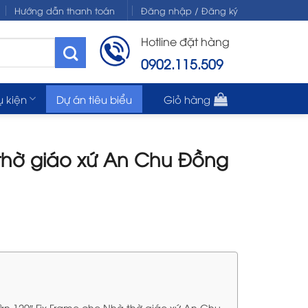
Hướng dẫn thanh toán
Đăng nhập / Đăng ký
Hotline đặt hàng
0902.115.509
ụ kiện
Dự án tiêu biểu
Giỏ hàng
thờ giáo xứ An Chu Đồng
n 120″ Fix Frame cho Nhà thờ giáo xứ An Chu