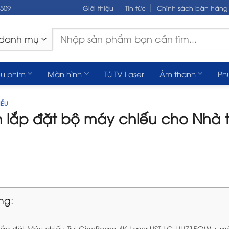
.509
Giới thiệu
Tin tức
Chính sách bán hàng
Tìm
kiếm:
u phim
Màn hình
Tủ TV Laser
Âm thanh
Ph
IỂU
 lắp đặt bộ máy chiếu cho Nhà 
ng:
lắp đặt Máy chiếu Tivi CineBeam 4K Laser UST LG HU715QW + mà