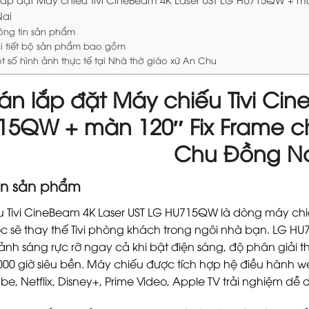
Nai
ông tin sản phẩm
i tiết bộ sản phẩm bao gồm
t số hình ảnh thực tế tại Nhà thờ giáo xứ An Chu
án lắp đặt Máy chiếu Tivi Cin
15QW + màn 120″ Fix Frame c
Chu Đồng N
tin sản phẩm
 Tivi CineBeam 4K Laser UST LG HU715QW là dòng máy chiếu
 sẽ thay thế Tivi phòng khách trong ngôi nhà bạn. LG 
ảnh sáng rực rỡ ngay cả khi bật điện sáng, độ phân giải th
0.000 giờ siêu bền. Máy chiếu được tích hợp hệ điều hàn
be, Netflix, Disney+, Prime Video, Apple TV trải nghiệm dễ