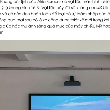
Khung cố định của Akia Screens có vật liệu màn hình chiế
 tỷ lệ khung hình 16: 9. Vật liệu này đã sẵn sàng cho 4K U
 và có nền đen hoàn toàn để loại bỏ sự thâm nhập của á
ng qua mặt sau có lò xo căng được thiết kế mới trong k
g giúp hấp thụ ánh sáng quá mức của máy chiếu, kết hợp đ
ạn.