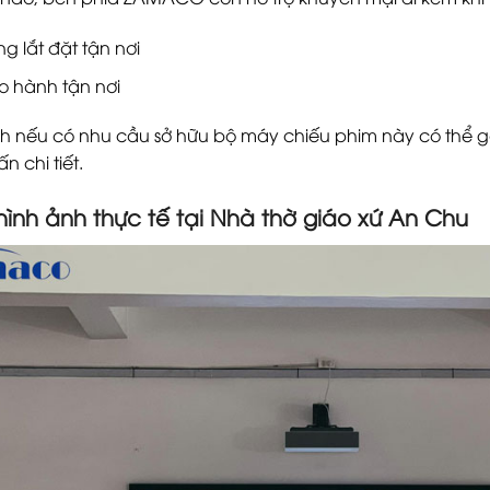
g lắt đặt tận nơi
o hành tận nơi
 nếu có nhu cầu sở hữu bộ máy chiếu phim này có thể gọi 
n chi tiết.
hình ảnh thực tế tại Nhà thờ giáo xứ An Chu