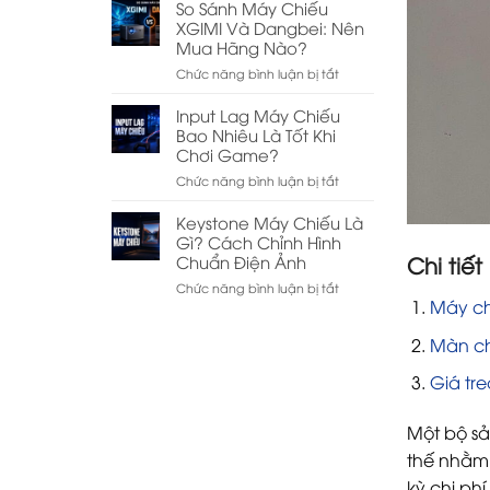
sánh
So Sánh Máy Chiếu
Nên
máy
XGIMI Và Dangbei: Nên
mua
chiếu
hãng
Mua Hãng Nào?
Wanbo
nào?
ở
Chức năng bình luận bị tắt
và
So
Beecube:
Sánh
Input Lag Máy Chiếu
Nên
Máy
Bao Nhiêu Là Tốt Khi
chọn
Chiếu
hãng
Chơi Game?
XGIMI
nào?
ở
Chức năng bình luận bị tắt
Và
Input
Dangbei:
Lag
Keystone Máy Chiếu Là
Nên
Máy
Gì? Cách Chỉnh Hình
Mua
Chiếu
Hãng
Chi ti
Chuẩn Điện Ảnh
Bao
Nào?
ở
Chức năng bình luận bị tắt
Nhiêu
Máy ch
Keystone
Là
Máy
Tốt
Màn ch
Chiếu
Khi
Là
Chơi
Giá tr
Gì?
Game?
Cách
Chỉnh
Một bộ sả
Hình
Chuẩn
thế nhằm 
Điện
kỳ chi ph